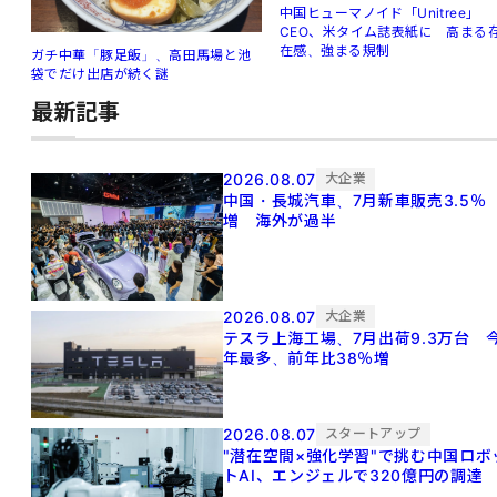
中国ヒューマノイド「Unitree」
CEO、米タイム誌表紙に 高まる
在感、強まる規制
ガチ中華「豚足飯」、高田馬場と池
袋でだけ出店が続く謎
最新記事
2026.08.07
大企業
中国・長城汽車、7月新車販売3.5％
増 海外が過半
2026.08.07
大企業
テスラ上海工場、7月出荷9.3万台 
年最多、前年比38％増
2026.08.07
スタートアップ
"潜在空間×強化学習"で挑む中国ロボ
トAI、エンジェルで320億円の調達