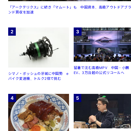
「アークテリクス」に続き「マムート」も 中国資本、高級アウトドアブ
ンド買収を加速
2
3
猛暑で沈む高級MPV 中国・小鵬
EV、3万台超の公式リコールへ
シマノ・ボッシュの牙城に中国勢 e
バイク変速機、トルク2倍で挑む
4
5