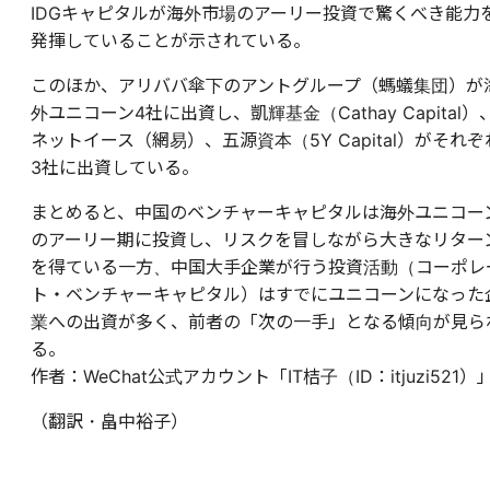
IDGキャピタルが海外市場のアーリー投資で驚くべき能力
発揮していることが示されている。
このほか、アリババ傘下のアントグループ（螞蟻集団）が
外ユニコーン4社に出資し、凱輝基金（Cathay Capital）
ネットイース（網易）、五源資本（5Y Capital）がそれぞ
3社に出資している。
まとめると、中国のベンチャーキャピタルは海外ユニコー
のアーリー期に投資し、リスクを冒しながら大きなリター
を得ている一方、中国大手企業が行う投資活動（コーポレ
ト・ベンチャーキャピタル）はすでにユニコーンになった
業への出資が多く、前者の「次の一手」となる傾向が見ら
る。
作者：WeChat公式アカウント「IT桔子（ID：itjuzi521）
（翻訳・畠中裕子）