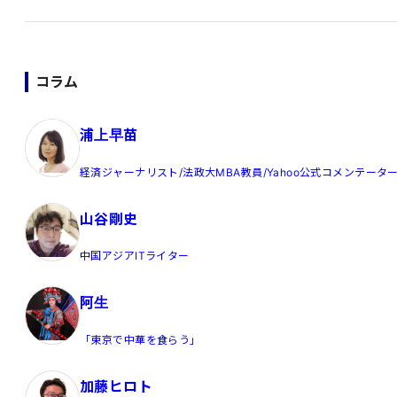
コラム
浦上早苗
経済ジャーナリスト/法政大MBA教員/Yahoo公式コメンテータ
山谷剛史
中国アジアITライター
阿生
「東京で中華を食らう」
加藤ヒロト