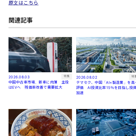
原文はこちら
関連記事
特集
2026.08.03
特
2026.08.02
中国中古車市場、新車に肉薄 主役
テマセク、中国「AI×製造業」を高
はEVへ 残価率改善で需要拡大
評価 AI投資比率15％を目指し投
加速