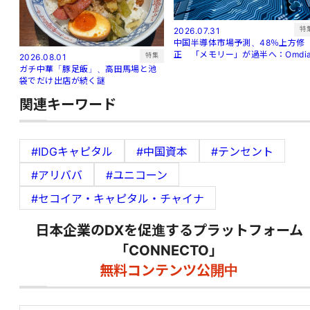
特
2026.07.31
中国半導体市場予測、48％上方修
正 「メモリー」が過半へ：Omdi
特集
2026.08.01
ガチ中華「豚足飯」、高田馬場と池
袋でだけ出店が続く謎
関連キーワード
#IDGキャピタル
#中国資本
#テンセント
#アリババ
#ユニコーン
#セコイア・キャピタル・チャイナ
日本企業のDXを促進するプラットフォーム
「CONNECTO」
無料コンテンツ公開中