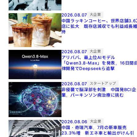
2026.08.07
大企業
中国ラッキンコーヒー、世界店舗3.6
店に拡大 既存店減収でも利益成長
持
2026.08.07
大企業
アリババ、最上位AIモデル
「Qwen3.8-Max」を発表。16日間
律開発でDeepseekら追撃
2026.08.07
スタートアップ
非侵襲で脳深部を刺激 中国発BCI企
業、パーキンソン病治療に挑む
2026.08.06
大企業
中国・奇瑞汽車、7月の新車販売
23.3％増 新エネ車と輸出がけん引