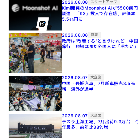
2026.08.08
スタートアップ
Kimi開発のMoonshot AIが5500億円
調達 「K3」投入で存在感、評価額
5.5兆円に
2026.08.08
特集
政府は"改善する"と言うけれど 中
旅行、現場はまだ外国人に「冷たい
2026.08.07
大企業
中国・長城汽車、7月新車販売3.5％
増 海外が過半
2026.08.07
大企業
テスラ上海工場、7月出荷9.3万台 
年最多、前年比38％増