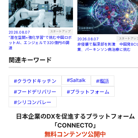
スタートアップ
2026.08.07
"潜在空間×強化学習"で挑む中国ロボ
スタートアッ
2026.08.07
ットAI、エンジェルで320億円の調
非侵襲で脳深部を刺激 中国発BCI
達
業、パーキンソン病治療に挑む
関連キーワード
#Saltalk
#クラウドキッチン
#塩語
#フードデリバリー
#プラットフォーム
#シリコンバレー
日本企業のDXを促進するプラットフォーム
「CONNECTO」
無料コンテンツ公開中