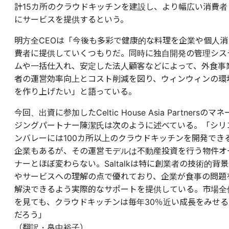
計15カ所のクラウドキッチンを建設し、より幅広い消費者
にサービスを提供するという。
明方全CEOは「今後も多彩で健康的な料理を企業や個人消
費者に提供していくつもりだ。同時に独自開発の管理シス
ムや一括仕入れ、安定した法人顧客などによって、外食事
者の運営効率向上とコスト削減を図り、ウィンウィンの環
を作り上げたい」と語っている。
今回、出資に参加したCeltic House Asia Partnersのマネ
ジングパートナー陳潔氏は次のように述べている。「シリ
ンバレーには100カ所以上のクラウドキッチンを開発でき
企業もあるが、その運営モデルは不動産投資を行う物件オ
ナーとほぼ変わらない。Saltalkは特に創業者の技術的背景
やサービスへの理解の点で優れており、企業が食事の問題
解決できるよう実際的なサポートを提供している。市場全
を見ても、クラウドキッチンは毎年30％近い成長をみせる
だろう」
（翻訳・畠中裕子）