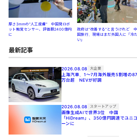
厚さ3mmの"人工皮膚" 中国発ロボ
ット触覚センサー、評価額2400億円
政府は"改善する"と言うけれど 
に
国旅行、現場はまだ外国人に「冷
い」
最新記事
2026.08.08
大企業
上海汽車、1～7月海外販売5割増の8
万台超 NEVが好調
2026.08.08
スタートアップ
画像生成AIで世界3位 中国
「HiDream」、350億円調達でユニ
ーンに