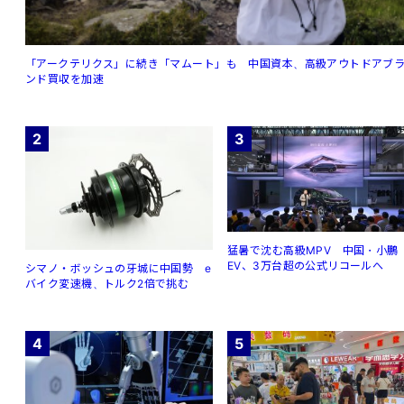
「アークテリクス」に続き「マムート」も 中国資本、高級アウトドアブ
ンド買収を加速
2
3
猛暑で沈む高級MPV 中国・小鵬
EV、3万台超の公式リコールへ
シマノ・ボッシュの牙城に中国勢 e
バイク変速機、トルク2倍で挑む
4
5