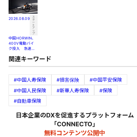
ス
2026.08.09
タ
ー
ト
ア
ッ
プ
中国HORWIN、
400V電動バイ
ク投入 急速充
電で高級市場狙
関連キーワード
う
#中国人寿保険
#損害保険
#中国平安保険
#中国人民保険
#新華人寿保険
#保険
#自動車保険
日本企業のDXを促進するプラットフォーム
「CONNECTO」
無料コンテンツ公開中