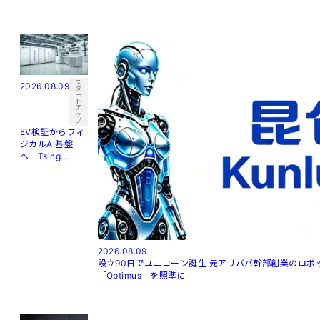
ス
2026.08.09
タ
ー
ト
ア
ッ
プ
EV検証からフィ
ジカルAI基盤
へ Tsing
Standard、1カ
月で2度目の資金
調達
2026.08.09
設立90日でユニコーン誕生 元アリババ幹部創業のロボット企業、
「Optimus」を照準に