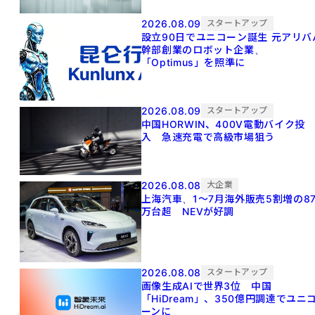
2026.08.09
スタートアップ
設立90日でユニコーン誕生 元アリババ
幹部創業のロボット企業、
「Optimus」を照準に
2026.08.09
スタートアップ
中国HORWIN、400V電動バイク投
入 急速充電で高級市場狙う
2026.08.08
大企業
上海汽車、1～7月海外販売5割増の8
万台超 NEVが好調
2026.08.08
スタートアップ
画像生成AIで世界3位 中国
「HiDream」、350億円調達でユニ
ーンに