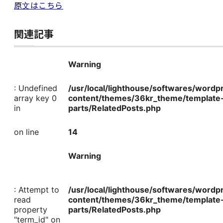
原文はこちら
関連記事
Warning
: Undefined
/usr/local/lighthouse/softwares/word
array key 0
content/themes/36kr_theme/template
in
parts/RelatedPosts.php
on line
14
Warning
: Attempt to
/usr/local/lighthouse/softwares/word
read
content/themes/36kr_theme/template
property
parts/RelatedPosts.php
"term_id" on