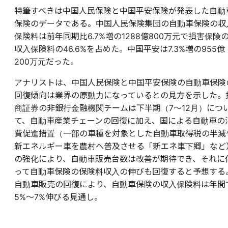
特筆すべきは中国人民保険と中国平安保険が発表した自動
保険のデータである。中国人民保険集団の自動車保険の収
保険料は前年同期比6.7%増の1288億800万元で損害保険
収入保険料の46.6%を占めた。中国平安は7.3%増の955億
200万元だった。
アナリストは、中国人民保険と中国平安保険の自動車保険
回復傾向は業界の原動力になっているとの見方を示した。
商証券の非銀行金融機関チームは下半期（
7
～
12
月）につ
て、自動車産業チェーンの回復に加え、国による自動車の
費促進措置（一部の車種を対象とした自動車取得税の半減
新エネルギー車を農村へ普及させる「新エネ車下郷」など
の強化により、自動車販売台数は改善が期待でき、それに
って自動車保険の保険料収入の伸びも回復すると予想する
自動車販売の回復により、自動車保険の収入保険料は年間
5%
～
7%
伸びる見通し。