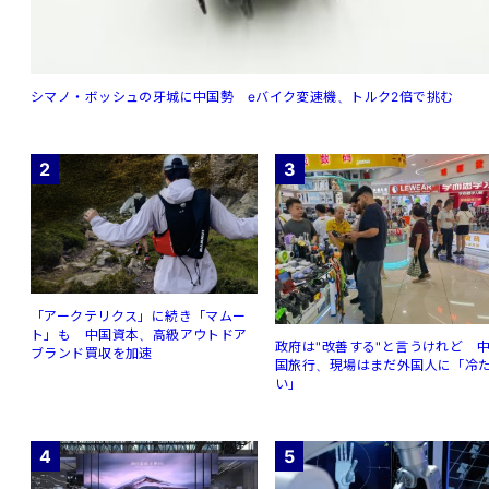
シマノ・ボッシュの牙城に中国勢 eバイク変速機、トルク2倍で挑む
2
3
「アークテリクス」に続き「マムー
ト」も 中国資本、高級アウトドア
政府は"改善する"と言うけれど 
ブランド買収を加速
国旅行、現場はまだ外国人に「冷
い」
4
5