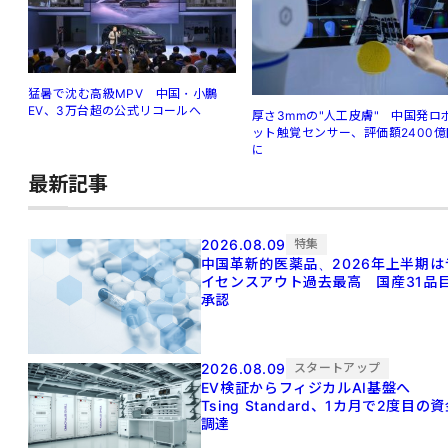
猛暑で沈む高級MPV 中国・小鵬
EV、3万台超の公式リコールへ
厚さ3mmの"人工皮膚" 中国発ロ
ット触覚センサー、評価額2400億
に
最新記事
2026.08.09
特集
中国革新的医薬品、2026年上半期は
イセンスアウト過去最高 国産31品
承認
2026.08.09
スタートアップ
EV検証からフィジカルAI基盤へ
Tsing Standard、1カ月で2度目の
調達