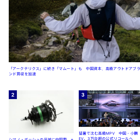
「アークテリクス」に続き「マムート」も 中国資本、高級アウトドアブ
ンド買収を加速
2
3
猛暑で沈む高級MPV 中国・小鵬
EV、3万台超の公式リコールへ
シマノ・ボッシュの牙城に中国勢 e