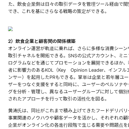
た、飲食企業側は日々の取引データを管理ツール経由で閲
でき、これを基にさらなる戦略の策定ができる。
2）飲食企業と顧客間の関係構築
オンライン運営が軌道に乗れば、さらに多様な消費シーン
取引チャネルを開拓できる。SNSの公式アカウント、ミニ
ログラムなどを通じてプロモーションを展開できるほか、
者に影響力のあるKOL（Key Opinion Leader、インフル
ンサー）を起用したPRもできる。掌単は企業と若年層ユー
ザーをつなぐ支援をすると同時に、ユーザーのペルソナや
グを分析・管理し、異なるユーザーグループに対して個別
されたアプローチを行って取引の活性化を図る。
黄涛氏は、同社がこれまで積み上げてきたフードデリバリ
事業関連のノウハウや顧客データを活かし、それぞれの顧
企業がオンライン化の各進行段階で生じる需要や問題点を