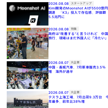
2026.08.08
スタートアップ
Kimi開発のMoonshot AIが5500億円
調達 「K3」投入で存在感、評価額
5.5兆円に
2026.08.08
特集
政府は"改善する"と言うけれど 中
旅行、現場はまだ外国人に「冷たい
2026.08.07
大企業
中国・長城汽車、7月新車販売3.5％
増 海外が過半
2026.08.07
大企業
テスラ上海工場、7月出荷9.3万台 
年最多、前年比38％増