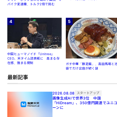
バイク変速機、トルク2倍で挑む
4
5
中国ヒューマノイド「Unitree」
CEO、米タイム誌表紙に 高まる存
在感、強まる規制
ガチ中華「豚足飯」、高田馬場と
袋でだけ出店が続く謎
最新記事
2026.08.08
スタートアップ
画像生成AIで世界3位 中国
「HiDream」、350億円調達でユニ
ーンに