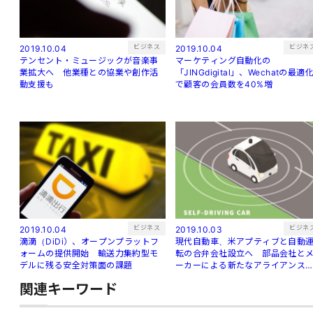
ビジネス
ビジネ
2019.10.04
2019.10.04
テンセント・ミュージックが音楽事
マーケティング自動化の
業拡大へ 他業種との協業や創作活
「JINGdigital」、Wechatの最適
動支援も
で顧客の会員数を40%増
ビジネス
ビジネ
2019.10.04
2019.10.03
滴滴（DiDi）、オープンプラットフ
現代自動車、米アプティブと自動
ォームの提供開始 輸送力集約型モ
転の合弁会社設立へ 部品会社と
デルに残る安全対策面の課題
ーカーによる新たなアライアンス
生
関連キーワード