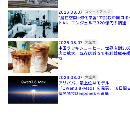
2026.08.07
スタートアップ
"潜在空間×強化学習"で挑む中国ロボ
トAI、エンジェルで320億円の調達
2026.08.07
大企業
中国ラッキンコーヒー、世界店舗3.6
店に拡大 既存店減収でも利益成長
持
2026.08.07
大企業
アリババ、最上位AIモデル
「Qwen3.8-Max」を発表。16日間
律開発でDeepseekら追撃