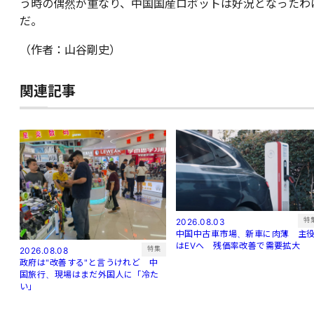
う時の偶然が重なり、中国国産ロボットは好況となったわ
だ。
（作者：山谷剛史）
関連記事
特
2026.08.03
中国中古車市場、新車に肉薄 主
はEVへ 残価率改善で需要拡大
特集
2026.08.08
政府は"改善する"と言うけれど 中
国旅行、現場はまだ外国人に「冷た
い」