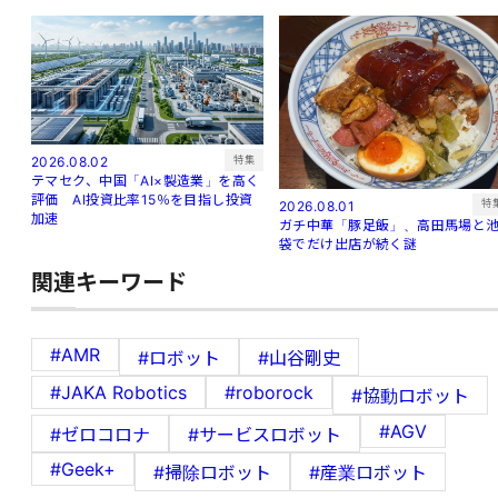
特集
2026.08.02
テマセク、中国「AI×製造業」を高く
評価 AI投資比率15％を目指し投資
特
2026.08.01
加速
ガチ中華「豚足飯」、高田馬場と
袋でだけ出店が続く謎
関連キーワード
#AMR
#ロボット
#山谷剛史
#JAKA Robotics
#roborock
#協動ロボット
#AGV
#ゼロコロナ
#サービスロボット
#Geek+
#掃除ロボット
#産業ロボット