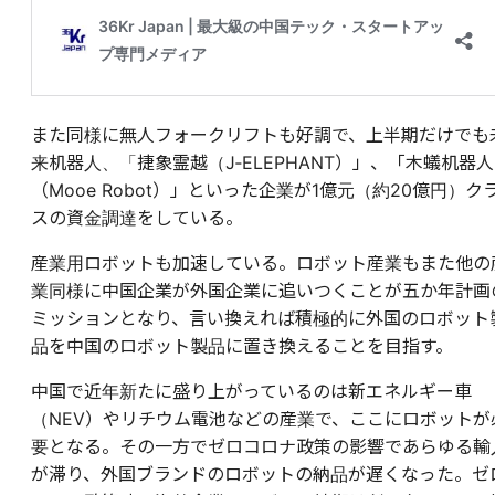
また同様に無人フォークリフトも好調で、上半期だけでも
来机器人、「捷象霊越
（J‐ELEPHANT）」
、「木蟻机器人
（Mooe Robot）」
といった企業が1億元（約20億円）ク
スの資金調達をしている。
産業用ロボットも加速している。ロボット産業もまた他の
業同様に中国企業が外国企業に追いつくことが五か年計画
ミッションとなり、言い換えれば積極的に外国のロボット
品を中国のロボット製品に置き換えることを目指す。
中国で近年新たに盛り上がっているのは新エネルギー車
（NEV）やリチウム電池などの産業で、ここにロボットが
要となる。その一方でゼロコロナ政策の影響であらゆる輸
が滞り、外国ブランドのロボットの納品が遅くなった。ゼ