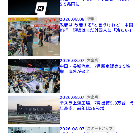
5.5兆円に
2026.08.08
特集
政府は"改善する"と言うけれど 中
旅行、現場はまだ外国人に「冷たい
2026.08.07
大企業
中国・長城汽車、7月新車販売3.5％
増 海外が過半
2026.08.07
大企業
テスラ上海工場、7月出荷9.3万台 
年最多、前年比38％増
2026.08.07
スタートアップ