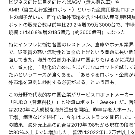
ビジネス向けに目を向ければAGV（無人搬送車）や
AMR（自立走行搬送ロボット）といった産業用移動ロボッ
トの調子がいい。昨年の海外市場を含む中国の産業用移動
ボットの販売台数は前年比29.2％増の9万3000台で、市場
規模では46.8％増の185億元（約3600億円）になった。
特にインフレに悩む各国のレストラン、倉庫やホテル業界
で、従業員の高い流動性と賃金の上昇という問題に長い間
面してきた。海外の労働力不足は中国よりもはるかに深刻
で、省人化、自動化のためにさまざまなロボットを試して
たいというニーズが強くある。「あらゆるロボット企業が
外市場を真剣に検討する必要がある」という声も。
この分野で代表的な中国企業がサービスロボットメーカー
「PUDO（普渡科技）」と物流ロボット「Geek+」だ。普
は2020年に大規模な海外進出を開始。昨年は老人ホーム
工場、病院などを開拓し、今年はレストランを開拓した。
の結果、海外売上高の割合は2019年の8％から現在の段階
は80％以上までに増加した。普渡は2022年に2万台以上