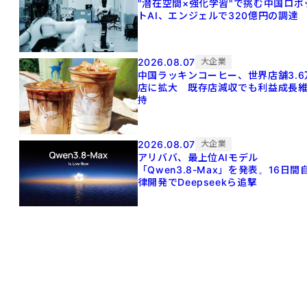
"潜在空間×強化学習"で挑む中国ロボ
トAI、エンジェルで320億円の調達
2026.08.07
大企業
中国ラッキンコーヒー、世界店舗3.6
店に拡大 既存店減収でも利益成長
持
2026.08.07
大企業
アリババ、最上位AIモデル
「Qwen3.8-Max」を発表。16日間
律開発でDeepseekら追撃