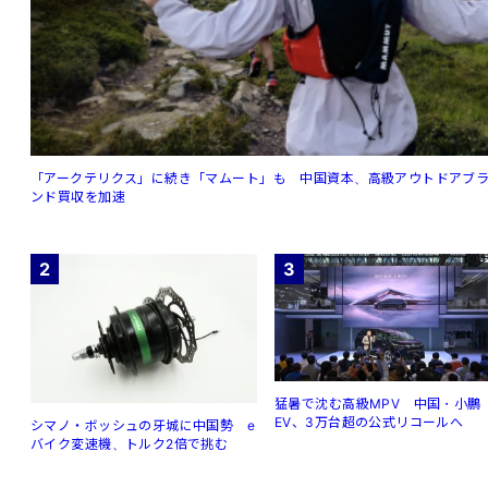
「アークテリクス」に続き「マムート」も 中国資本、高級アウトドアブ
ンド買収を加速
2
3
猛暑で沈む高級MPV 中国・小鵬
EV、3万台超の公式リコールへ
シマノ・ボッシュの牙城に中国勢 e
バイク変速機、トルク2倍で挑む