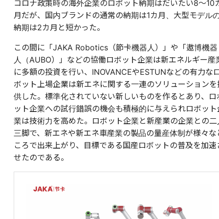
コロナ政策時の海外企業のロボット納期はだいたい8～10
月だが、国内ブランドの通常の納期は1カ月、大型モデル
納期は2カ月と短かった。
この間に
「JAKA Robotics（節卡機器人）」
や
「遨博機器
人（AUBO）」
などの協働ロボット企業は新エネルギー産
に多額の投資を行い、INOVANCEやESTUNなどの有力な
ボット上場企業は新エネに関する一連のソリューションを
供した。標準化されていない新しいものを作るとあり、ロ
ット企業への試行錯誤の機会も積極的に与えられロボット
業は技術力を高めた。ロボット企業と新産業の企業との二
三脚で、新エネや新エネ車産業の製品の量産体制が様々な
ころで出来上がり、目標である国産ロボットの普及を加速
せたのである。