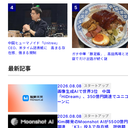
4
5
中国ヒューマノイド「Unitree」
CEO、米タイム誌表紙に 高まる存
在感、強まる規制
ガチ中華「豚足飯」、高田馬場と
袋でだけ出店が続く謎
最新記事
2026.08.08
スタートアップ
画像生成AIで世界3位 中国
「HiDream」、350億円調達でユニ
ーンに
2026.08.08
スタートアップ
Kimi開発のMoonshot AIが5500億円
調達 「K3」投入で存在感、評価額