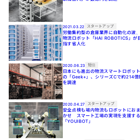
スタートアップ
2021.03.22
労働集約型の倉庫業界に自動化の波
物流ロボット「HAI ROBOTICS」が
指す省人化
短信
2020.06.23
日本にも進出の物流スマートロボッ
の「Geek+」、シリーズCで約214億
を調達
スタートアップ
2020.04.27
安全点検も場内物流もロボットにお
かせ スマート工場の実現を支援す
「YOUIBOT」