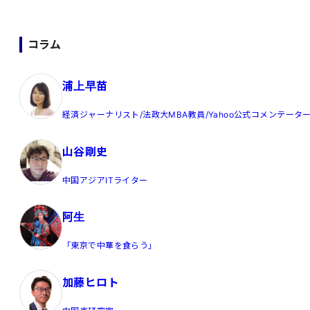
コラム
浦上早苗
経済ジャーナリスト/法政大MBA教員/Yahoo公式コメンテータ
山谷剛史
中国アジアITライター
阿生
「東京で中華を食らう」
加藤ヒロト