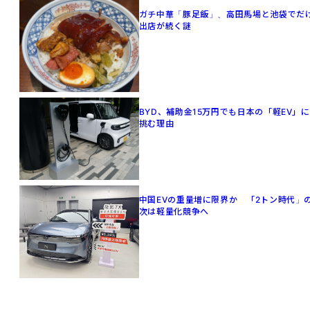
ガチ中華「豚足飯」、高田馬場と池袋でだ
出店が続く謎
BYD、補助金15万円でも日本の「軽EV」に
挑む理由
中国EVの重量増に限界か 「2トン時代」
次は軽量化競争へ