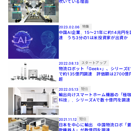
吹いている理由
特集
2023.02.06
中国AI企業、15～21年に約14兆円を
達 うち3分の1は米投資家が出資か
スタートアップ
2022.08.13
物流ロボット「Geek+」、シリーズE
で約135億円調達 評価額は2700億
超
短信
2022.05.13
輸出向けスマートホーム機器の「極
科技」、シリーズAで数十億円を調達
短信
2021.11.12
日本を中心に輸出 中国物流ロボ「
歌機器人」が数億円を調達