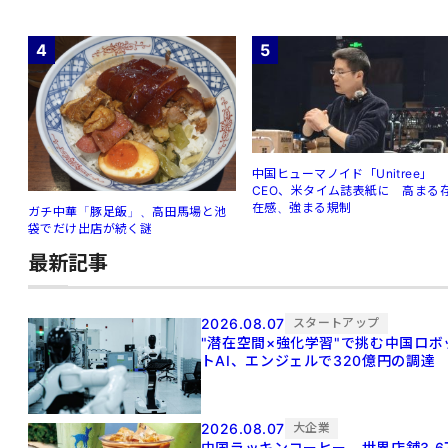
4
5
中国ヒューマノイド「Unitree」
CEO、米タイム誌表紙に 高まる
在感、強まる規制
ガチ中華「豚足飯」、高田馬場と池
袋でだけ出店が続く謎
最新記事
2026.08.07
スタートアップ
"潜在空間×強化学習"で挑む中国ロボ
トAI、エンジェルで320億円の調達
2026.08.07
大企業
中国ラッキンコーヒー、世界店舗3.6