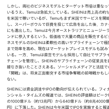
しかし、両社のビジネスモデルとターゲット市場は重なっ
いるうえ、Temuは急拡大している。SHEINは売上高の約1/
を米国で稼いでいるが、Temuもまず米国でサービスを開
し、スーパーボウルで巨費を投じて広告を出した後、カナ
にも進出した。Temuは今月オーストラリアとニュージー
ンドに参入するという。低価格で大量の商品を販売するビ
ネスモデルのSHEINは柔軟性の高いサプライチェーンで極
まで効率を高め、現在はマーケットプレイスモデルも試み
いる。一方、Temuは直営モデルを採用して自社でサプラ
チェーンを管理し、SHEINのサプライチェーンの従業員を
接引き抜いたことさえある。ソーシャルメディアと法廷で
「開戦」は、将来正面衝突する市場争奪戦の前哨戦かもし
ない。
SHEINには資金調達やIPOの動向が伝えられている。フィ
ンシャル・タイムズの報道では、SHEINの評価額はピーク
の1000億ドル（約13兆円）から640億ドル（約8兆4000
円）に下落した。SHEINは今年米国でIPOを実施すると報