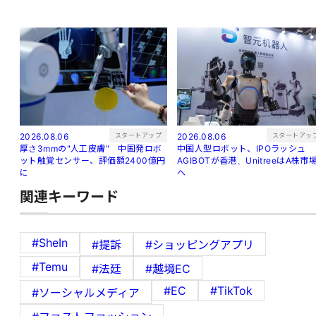
スタートアップ
スタートアッ
2026.08.06
2026.08.06
厚さ3mmの"人工皮膚" 中国発ロボ
中国人型ロボット、IPOラッシュ
ット触覚センサー、評価額2400億円
AGIBOTが香港、UnitreeはA株市
に
へ
関連キーワード
#SheIn
#提訴
#ショッピングアプリ
#Temu
#法廷
#越境EC
#EC
#TikTok
#ソーシャルメディア