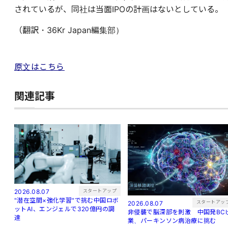
されているが、同社は当面IPOの計画はないとしている。
（翻訳・36Kr Japan編集部）
原文はこちら
関連記事
スタートアップ
2026.08.07
"潜在空間×強化学習"で挑む中国ロボ
スタートアッ
2026.08.07
ットAI、エンジェルで320億円の調
非侵襲で脳深部を刺激 中国発BCI
達
業、パーキンソン病治療に挑む