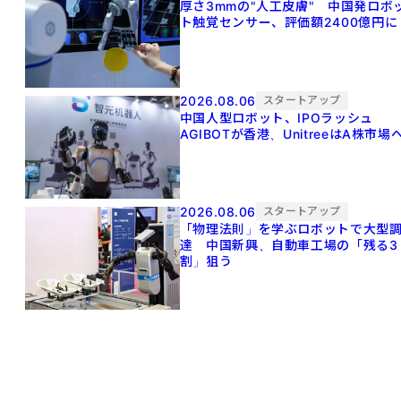
厚さ3mmの"人工皮膚" 中国発ロボ
ト触覚センサー、評価額2400億円に
2026.08.06
スタートアップ
中国人型ロボット、IPOラッシュ
AGIBOTが香港、UnitreeはA株市場
2026.08.06
スタートアップ
「物理法則」を学ぶロボットで大型
達 中国新興、自動車工場の「残る3
割」狙う