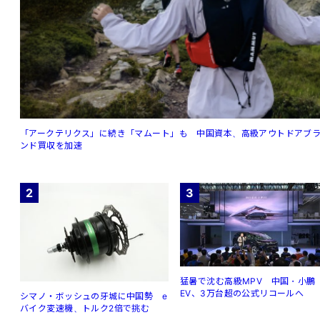
「アークテリクス」に続き「マムート」も 中国資本、高級アウトドアブ
ンド買収を加速
2
3
猛暑で沈む高級MPV 中国・小鵬
EV、3万台超の公式リコールへ
シマノ・ボッシュの牙城に中国勢 e
バイク変速機、トルク2倍で挑む