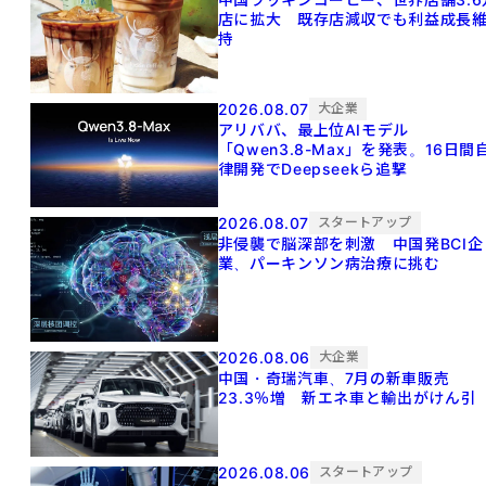
店に拡大 既存店減収でも利益成長
持
2026.08.07
大企業
アリババ、最上位AIモデル
「Qwen3.8-Max」を発表。16日間
律開発でDeepseekら追撃
2026.08.07
スタートアップ
非侵襲で脳深部を刺激 中国発BCI企
業、パーキンソン病治療に挑む
2026.08.06
大企業
中国・奇瑞汽車、7月の新車販売
23.3％増 新エネ車と輸出がけん引
2026.08.06
スタートアップ