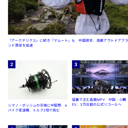
「アークテリクス」に続き「マムート」も 中国資本、高級アウトドアブ
ンド買収を加速
2
3
猛暑で沈む高級MPV 中国・小鵬
EV、3万台超の公式リコールへ
シマノ・ボッシュの牙城に中国勢 e
バイク変速機、トルク2倍で挑む