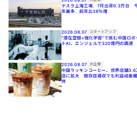
テスラ上海工場、7月出荷9.3万台 
年最多、前年比38％増
2026.08.07
スタートアップ
"潜在空間×強化学習"で挑む中国ロボ
トAI、エンジェルで320億円の調達
2026.08.07
大企業
中国ラッキンコーヒー、世界店舗3.6
店に拡大 既存店減収でも利益成長
持