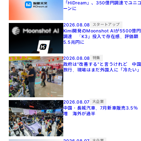
「HiDream」、350億円調達でユニ
ーンに
2026.08.08
スタートアップ
Kimi開発のMoonshot AIが5500億円
調達 「K3」投入で存在感、評価額
5.5兆円に
2026.08.08
特集
政府は"改善する"と言うけれど 中
旅行、現場はまだ外国人に「冷たい
2026.08.07
大企業
中国・長城汽車、7月新車販売3.5％
増 海外が過半
2026.08.07
大企業