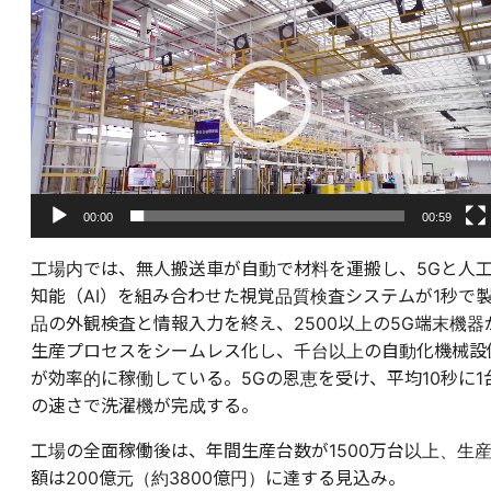
画
プ
レ
ー
ヤ
ー
00:00
00:59
工場内では、無人搬送車が自動で材料を運搬し、5Gと人
知能（AI）を組み合わせた視覚品質検査システムが1秒で
品の外観検査と情報入力を終え、2500以上の5G端末機器
生産プロセスをシームレス化し、千台以上の自動化機械設
が効率的に稼働している。5Gの恩恵を受け、平均10秒に1
の速さで洗濯機が完成する。
工場の全面稼働後は、年間生産台数が1500万台以上、生
額は200億元（約3800億円）に達する見込み。