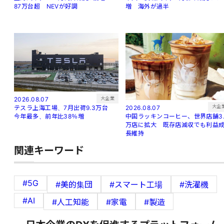
増 海外が過半
87万台超 NEVが好調
大企業
2026.08.07
大企
2026.08.07
テスラ上海工場、7月出荷9.3万台
中国ラッキンコーヒー、世界店舗3.
今年最多、前年比38％増
万店に拡大 既存店減収でも利益
長維持
関連キーワード
#5G
#美的集団
#スマート工場
#洗濯機
#AI
#人工知能
#家電
#製造