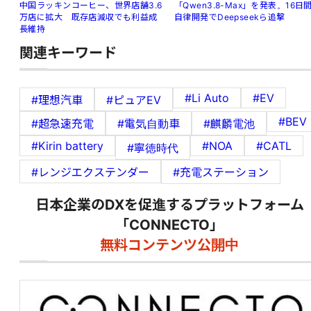
「Qwen3.8-Max」を発表。16日
中国ラッキンコーヒー、世界店舗3.6
自律開発でDeepseekら追撃
万店に拡大 既存店減収でも利益成
長維持
関連キーワード
#Li Auto
#EV
#理想汽車
#ピュアEV
#BEV
#超急速充電
#電気自動車
#麒麟電池
#Kirin battery
#NOA
#CATL
#寧徳時代
#レンジエクステンダー
#充電ステーション
日本企業のDXを促進するプラットフォーム
「CONNECTO」
無料コンテンツ公開中