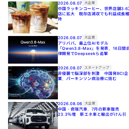
2026.08.07
大企業
中国ラッキンコーヒー、世界店舗3.6
店に拡大 既存店減収でも利益成長
持
2026.08.07
大企業
アリババ、最上位AIモデル
「Qwen3.8-Max」を発表。16日間
律開発でDeepseekら追撃
2026.08.07
スタートアップ
非侵襲で脳深部を刺激 中国発BCI企
業、パーキンソン病治療に挑む
2026.08.06
大企業
中国・奇瑞汽車、7月の新車販売
23.3％増 新エネ車と輸出がけん引