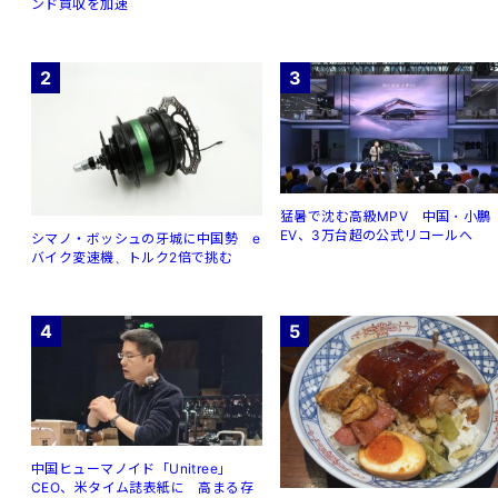
ンド買収を加速
2
3
猛暑で沈む高級MPV 中国・小鵬
EV、3万台超の公式リコールへ
シマノ・ボッシュの牙城に中国勢 e
バイク変速機、トルク2倍で挑む
4
5
中国ヒューマノイド「Unitree」
CEO、米タイム誌表紙に 高まる存