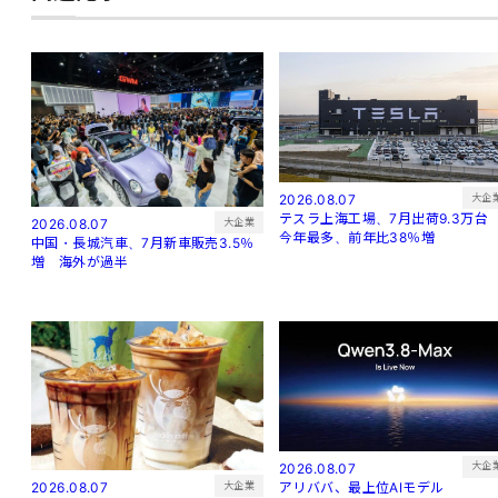
大企
2026.08.07
テスラ上海工場、7月出荷9.3万
大企業
2026.08.07
今年最多、前年比38％増
中国・長城汽車、7月新車販売3.5％
増 海外が過半
大企
2026.08.07
アリババ、最上位AIモデル
大企業
2026.08.07