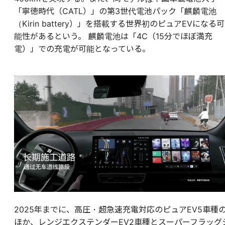
「寧徳時代（CATL）」の第3世代電池パック「麒麟電池
（Kirin battery）」を搭載する世界初のピュアEVになる可
能性があるという。 麒麟電池は「4C（15分でほぼ満充
電）」での充電が可能となっている。
2025年までに、高圧・超急速充電対応のピュアEV5車種
ほか、レンジエクステンダーEV2車種とスーパーフラッグ