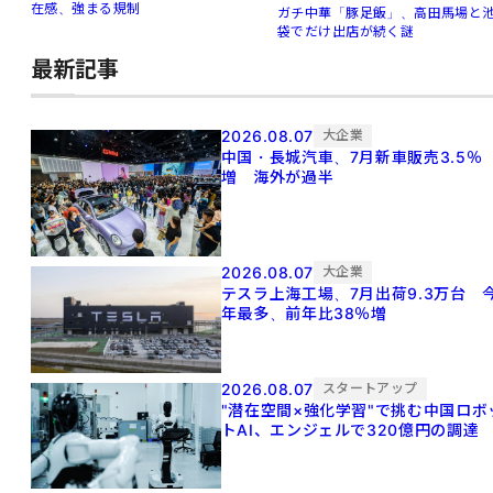
在感、強まる規制
ガチ中華「豚足飯」、高田馬場と
袋でだけ出店が続く謎
最新記事
2026.08.07
大企業
中国・長城汽車、7月新車販売3.5％
増 海外が過半
2026.08.07
大企業
テスラ上海工場、7月出荷9.3万台 
年最多、前年比38％増
2026.08.07
スタートアップ
"潜在空間×強化学習"で挑む中国ロボ
トAI、エンジェルで320億円の調達