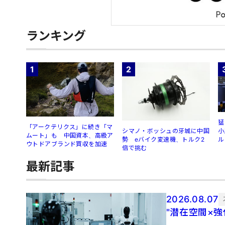
ランキング
1
2
猛
「アークテリクス」に続き「マ
シマノ・ボッシュの牙城に中国
小
ムート」も 中国資本、高級ア
勢 eバイク変速機、トルク2
ル
ウトドアブランド買収を加速
倍で挑む
最新記事
2026.08.07
"潜在空間×