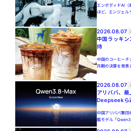
エンボディドAI（身
ほど、エンジェル
（JDドット […]
2026.08.07
中国ラッキン
持
中国のコーヒーチェー
月期の決算を発表し
[…]
2026.08.07
アリババ、最上
Deepseek
中国アリババ集団
艦モデル「Qwen
100万トー […]