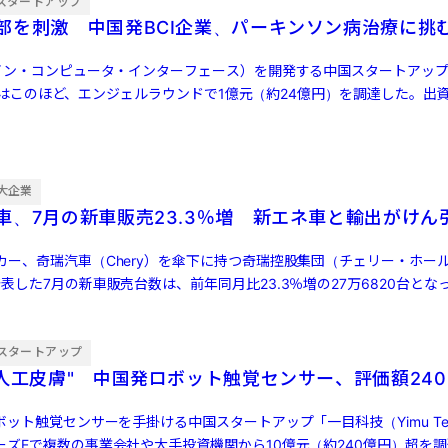
スタートアップ
部を刺激 中国発BCI企業、パーキンソン病治療に挑
レイン・コンピュータ・インターフェース）を開発する中国スタートアッ
cs）」はこのほど、エンジェルラウンドで1億元（約24億円）を調達した。出
大企業
車、7月の新車販売23.3％増 新エネ車と輸出がけん
カー、奇瑞汽車（Chery）を傘下に持つ奇瑞控股集団（チェリー・ホー
表した7月の新車販売台数は、前年同月比23.3％増の27万6820台とな
…]
スタートアップ
"人工皮膚" 中国発ロボット触覚センサー、評価額240
ボット触覚センサーを手掛ける中国スタートアップ「一目科技（Yimu Tech
ーズEで複数の事業会社や大手投資機関から10億元（約240億円）超を