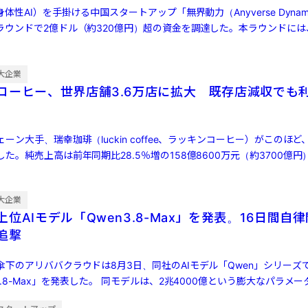
体性AI）を手掛ける中国スタートアップ「無界動力（Anyverse Dynam
ラウンドで2億ドル（約320億円）超の資金を調達した。本ラウンドには
大企業
コーヒー、世界店舗3.6万店に拡大 既存店減収でも
ン大手、瑞幸珈琲（luckin coffee、ラッキンコーヒー）がこのほど、
た。純売上高は前年同期比28.5％増の158億8600万元（約3700億円
大企業
位AIモデル「Qwen3.8-Max」を発表。16日間自
ら追撃
傘下のアリババクラウドは8月3日、同社のAIモデル「Qwen」シリーズ
3.8-Max」を発表した。 同モデルは、2兆4000億という膨大なパラメ