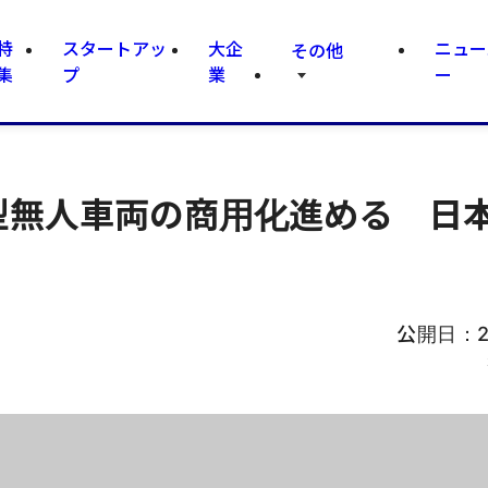
特
スタートアッ
大企
ニュー
その他
集
プ
業
ー
c、小型無人車両の商用化進める 日
公開日：