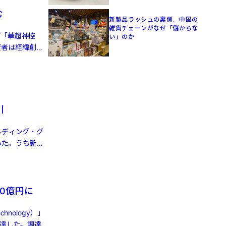
む
新製品ラッシュの裏側、中国の
雑貨チェーンがなぜ「儲からな
プ「華超神控
い」のか
資者は経緯創投
引
ルディング・グ
った。うち新エ
0億円に
nology）」
調達した。調達