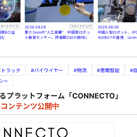
スタートアップ
スタートアップ
2026.08.06
2026.08.06
発BCI企
厚さ3mmの"人工皮膚" 中国発ロボッ
中国人型ロボット、I
挑む
ト触覚センサー、評価額2400億円に
AGIBOTが香港、Uni
ボトラック
#バイワイヤー
#物流
#恵爾智能
#
シー
るプラットフォーム「CONNECTO」
料コンテンツ公開中