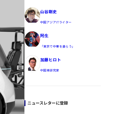
員/Yahoo公式コメンテーター
山谷剛史
中国アジアITライター
阿生
「東京で中華を食らう」
加藤ヒロト
中国車研究家
ニュースレターに登録