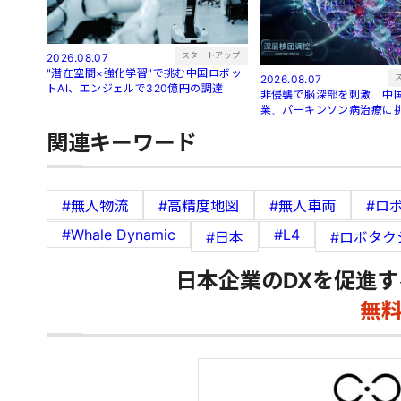
スタートアップ
2026.08.07
"潜在空間×強化学習"で挑む中国ロボッ
2026.08.07
トAI、エンジェルで320億円の調達
非侵襲で脳深部を刺激 中国
業、パーキンソン病治療に
関連キーワード
#無人物流
#高精度地図
#無人車両
#ロ
#Whale Dynamic
#L4
#日本
#ロボタク
日本企業のDXを促進す
無