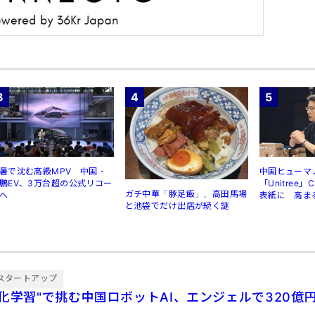
3
4
5
暑で沈む高級MPV 中国・
中国ヒューマ
鵬EV、3万台超の公式リコー
「Unitree
ガチ中華「豚足飯」、高田馬場
へ
表紙に 高ま
と池袋でだけ出店が続く謎
規制
スタートアップ
強化学習"で挑む中国ロボットAI、エンジェルで320億