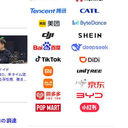
ノイド
」CEO、米タイム誌
る存在感、強まる
円の調達