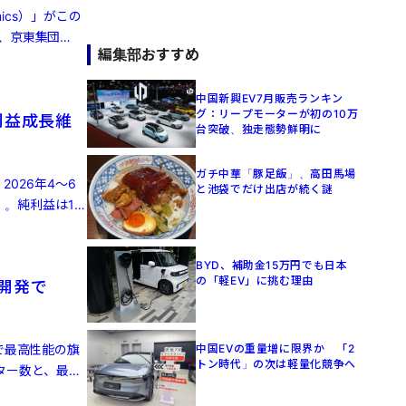
ics）」がこの
、京東集団
編集部おすすめ
中国新興EV7月販売ランキン
グ：リープモーターが初の10万
利益成長維
台突破、独走態勢鮮明に
ガチ中華「豚足飯」、高田馬場
2026年4～6
と池袋でだけ出店が続く謎
）。純利益は16
BYD、補助金15万円でも日本
の「軽EV」に挑む理由
律開発で
で最高性能の旗
中国EVの重量増に限界か 「2
トン時代」の次は軽量化競争へ
ーター数と、最大