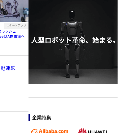
スタートアップ
POラッシュ
treeはA株市場へ
自動運転
企業特集