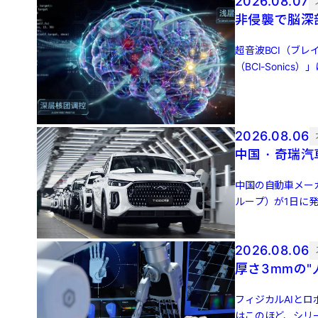
2026.08.07
非侵襲で脳深
超音波BCI（ブ
（BCI-Soni
（Matrix Pa […]
2026.08.06
中国・奇瑞汽
中国の自動車メー
ループ）が1日に発
ネルギー車（NEV [
2026.08.06
厚さ3mmの
フィジカルAIとロ
はこのほど、シリ