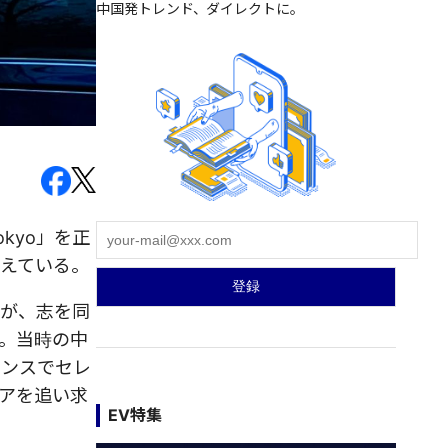
中国発トレンド、ダイレクトに。
okyo」を正
えている。
氏が、志を同
た。当時の中
センスでセレ
アを追い求
EV特集