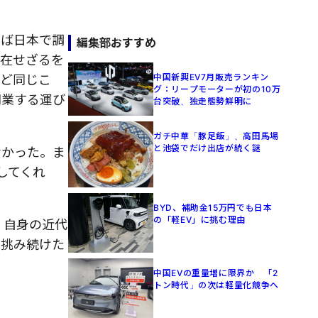
しば日本で調
編集部おすすめ
滞在せざるを
中国新興EV7月販売ランキン
うど同じこ
グ：リープモーターが初の10万
開業する運び
台突破、独走態勢鮮明に
ガチ中華「豚足飯」、高田馬場
と池袋でだけ出店が続く謎
なかった。ま
してくれ
BYD、補助金15万円でも日本
の「軽EV」に挑む理由
、自身の近代
に挑み続けた
中国EVの重量増に限界か 「2
トン時代」の次は軽量化競争へ