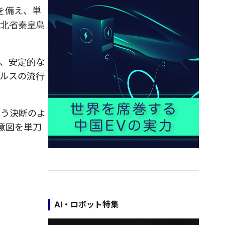
を備え、単
河北省秦皇島
、安定的な
ルスの流行
らう決断のよ
の意図を単刀
AI・ロボット特集