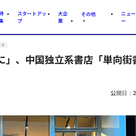
特
スタートアッ
大企
ニュー
その他
集
プ
業
ー
ナル
に」、中国独立系書店「単向街
公開日：