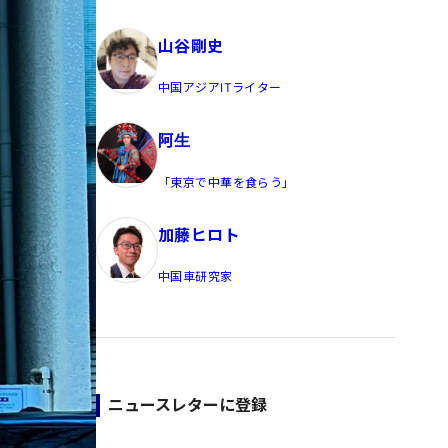
員/Yahoo公式コメンテーター
山谷剛史
中国アジアITライター
阿生
「東京で中華を食らう」
加藤ヒロト
中国車研究家
ニュースレターに登録