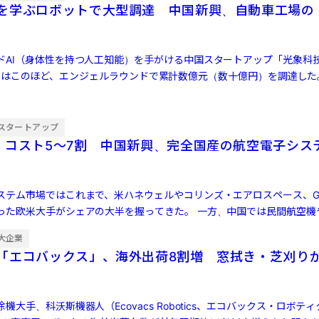
を学ぶロボットで大型調達 中国新興、自動車工場の
ドAI（身体性を持つ人工知能）を手がける中国スタートアップ「光象科
g AI）」はこのほど、エンジェルラウンドで累計数億元（数十億円）を調達し
ust […]
スタートアップ
・コスト5〜7割 中国新興、完全国産の航空電子シス
ステム市場ではこれまで、米ハネウェルやコリンズ・エアロスペース、G
った欧米大手がシェアの大半を握ってきた。 一方、中国では民間航空機
ど新たな […]
大企業
「エコバックス」、海外出荷8割増 窓拭き・芝刈り
機大手、科沃斯機器人（Ecovacs Robotics、エコバックス・ロボテ