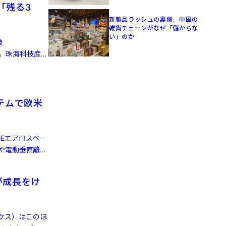
「残る3
新製品ラッシュの裏側、中国の
雑貨チェーンがなぜ「儲からな
い」のか
技
た。珠海科技産業
テムで欧米
Eエアロスペー
や電動垂直離着
が成長をけ
ィクス）はこのほ