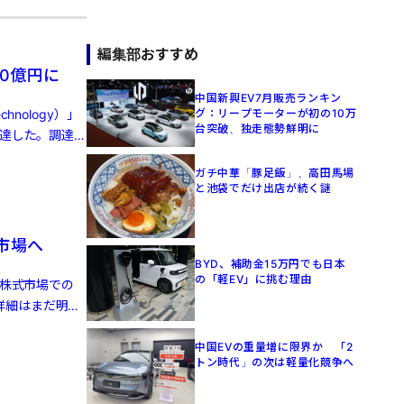
編集部おすすめ
0億円に
中国新興EV7月販売ランキン
nology）」
グ：リープモーターが初の10万
台突破、独走態勢鮮明に
調達した。調達
ガチ中華「豚足飯」、高田馬場
と池袋でだけ出店が続く謎
株市場へ
BYD、補助金15万円でも日本
の「軽EV」に挑む理由
港株式市場での
詳細はまだ明ら
中国EVの重量増に限界か 「2
トン時代」の次は軽量化競争へ