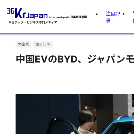
注目記
事
大企業
注目記事
中国EVのBYD、ジャパン