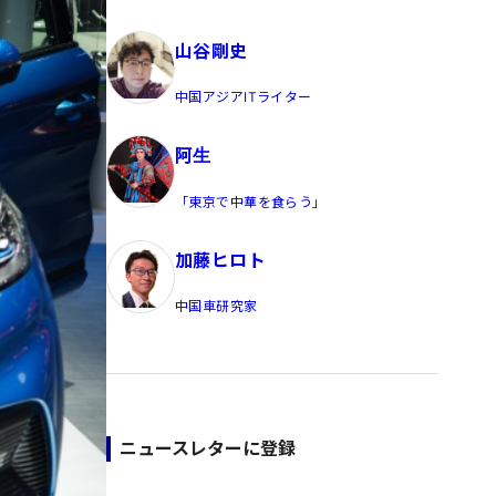
員/Yahoo公式コメンテーター
山谷剛史
中国アジアITライター
阿生
「東京で中華を食らう」
加藤ヒロト
中国車研究家
ニュースレターに登録