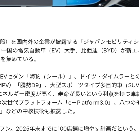
段）を国内外の企業が披露する「ジャパンモビリティ
中国の電気自動車（EV）大手、比亜迪（BYD）が新エ
目を集めている。
EVセダン「海豹（シール）」、ドイツ・ダイムラーと
MPV）「騰勢D9」、大型スポーツタイプ多目的車（SU
、エネルギー密度が高く、寿命が長いという利点を持つ車
世代プラットフォーム「e－Platform3.0」、八つの
リー」などの中核技術も披露した。
プン。2025年末までに100店舗に増やす計画だという。