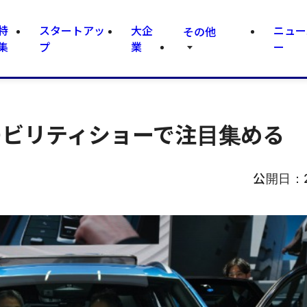
特
スタートアッ
大企
ニュー
その他
集
プ
業
ー
モビリティショーで注目集める
公開日：