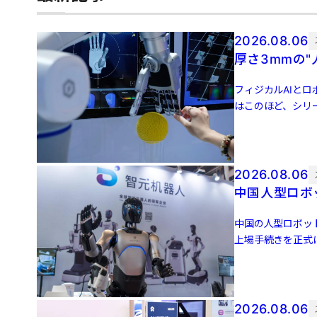
2026.08.06
厚さ3mmの
フィジカルAIとロ
はこのほど、シリ
後の評価額は […]
2026.08.06
中国人型ロボッ
中国の人型ロボット
上場手続きを正式
かにされていない。
2026.08.06