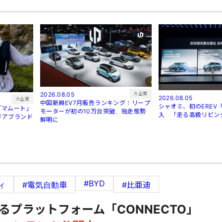
大企業
2026.08.05
2026.08.05
大企業
中国新興EV7月販売ランキング：リープ
シャオミ、初のEREV「
「マムート」
モーターが初の10万台突破、独走態勢
入 「走る高級リビン
ドアブランド
鮮明に
#BYD
ィ
#電気自動車
#比亜迪
るプラットフォーム「CONNECTO」