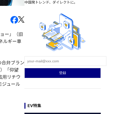
中国発トレンド、ダイレクトに。
ショー」（旧
ネルギー車
の合弁ブラン
V）「仰望
載用リチウ
モジュール
EV特集