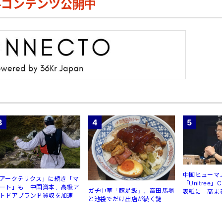
料コンテンツ公開中
3
4
5
中国ヒューマ
アークテリクス」に続き「マ
「Unitree
ート」も 中国資本、高級ア
ガチ中華「豚足飯」、高田馬場
表紙に 高ま
トドアブランド買収を加速
と池袋でだけ出店が続く謎
規制