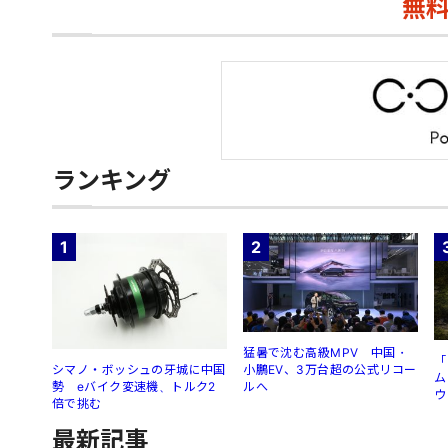
無
ランキング
1
2
猛暑で沈む高級MPV 中国・
「
シマノ・ボッシュの牙城に中国
小鵬EV、3万台超の公式リコー
ム
勢 eバイク変速機、トルク2
ルへ
ウ
倍で挑む
最新記事