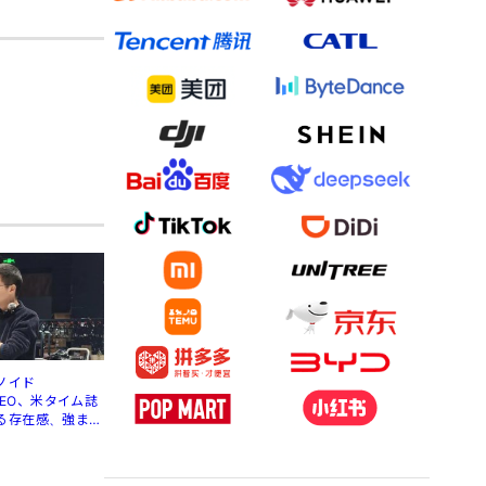
ノイド
」CEO、米タイム誌
る存在感、強まる