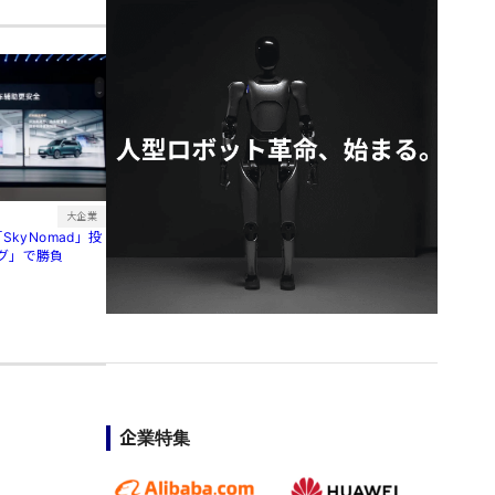
大企業
SkyNomad」投
グ」で勝負
企業特集