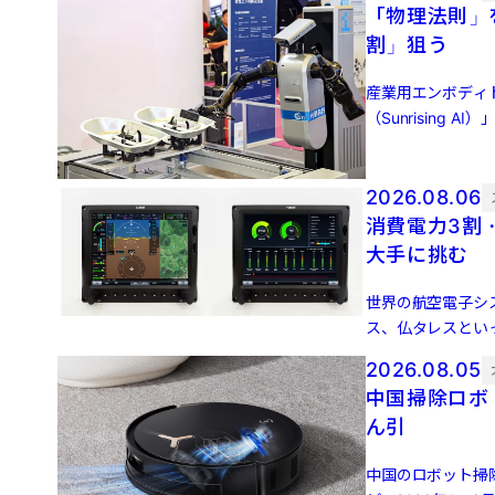
「物理法則」
割」狙う
産業用エンボディ
（Sunrisin
集団、興証資本（Ind
2026.08.06
消費電力3割
大手に挑む
世界の航空電子シ
ス、仏タレスとい
陸機（eVTOL）な
2026.08.05
中国掃除ロボ
ん引
中国のロボット掃除