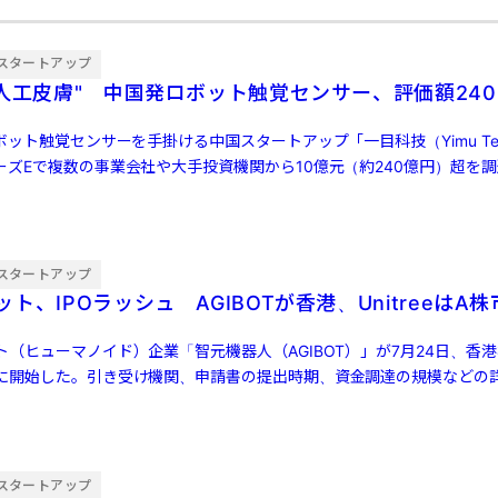
スタートアップ
"人工皮膚" 中国発ロボット触覚センサー、評価額240
ボット触覚センサーを手掛ける中国スタートアップ「一目科技（Yimu Tech
ーズEで複数の事業会社や大手投資機関から10億元（約240億円）超を
スタートアップ
ト、IPOラッシュ AGIBOTが香港、UnitreeはA
（ヒューマノイド）企業「智元機器人（AGIBOT）」が7月24日、香
に開始した。引き受け機関、申請書の提出時期、資金調達の規模などの
「宇樹科 […]
スタートアップ