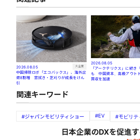
2026.08.05
大企業
2026.08.05
「アークテリクス」に続き
中国掃除ロボ「エコバックス」、海外出
も 中国資本、高級アウト
荷8割増 窓拭き・芝刈りが成長をけん
買収を加速
引
関連キーワード
#EV
#ジャパンモビリティショー
#モビリテ
日本企業のDXを促進す