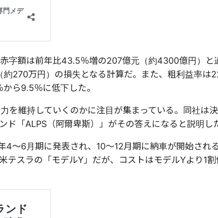
字額は前年比43.5％増の207億元（約4300億円）と
（約270万円）の損失となる計算だ。また、粗利益率は2
7％から9.5％に低下した。
競争力を維持していくのかに注目が集まっている。同社は
ンド「ALPS（阿爾卑斯）」がその答えになると説明し
4年4～6月期に発表され、10～12月期に納車が開始され
米テスラの「モデルY」だが、コストはモデルYより1割