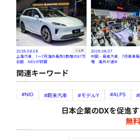
大企業
2026.08.07
2026.08.08
中国・長城汽車、7月新車販売
上海汽車、1～7月海外販売5割増の87万
増 海外が過半
台超 NEVが好調
関連キーワード
#NIO
#ALPS
#蔚来汽車
#モデルY
日本企業のDXを促進す
無