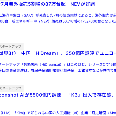
7月海外販売5割増の87万台超 NEVが好調
上海汽車集団（SAIC）が発表した7月の販売実績によると、海外販売は
2000台、新エネルギー車（NEV）販売は50.7％増の17万7000台とな
スタートアップ
世界3位 中国「HiDream」、350億円調達でユニコ
タートアップ「智象未来（HiDream.ai）」はこのほど、シリーズCで15
今回の資金調達は、社保基金四川振興科創基金、工銀資本などが共同で
…]
スタートアップ
oonshot AIが5500億円調達 「K3」投入で存在感、
LM）「Kimi」で知られる中国の人工知能（AI）企業「月之暗面（Moons