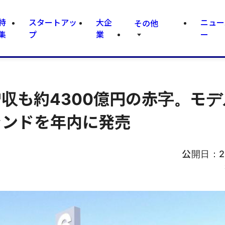
特
スタートアッ
大企
ニュー
その他
集
プ
業
ー
増収も約4300億円の赤字。モデ
ランドを年内に発売
公開日：
2