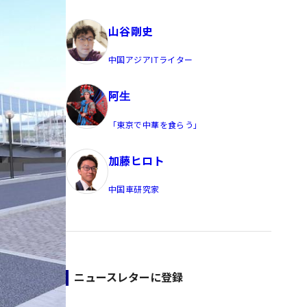
員/Yahoo公式コメンテーター
山谷剛史
中国アジアITライター
阿生
「東京で中華を食らう」
加藤ヒロト
中国車研究家
ニュースレターに登録