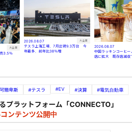
大企業
2026.08.07
テスラ上海工場、7月出荷9.3万台 今
2026.08.07
大企業
年最多、前年比38％増
中国ラッキンコーヒー、
3.5％
店に拡大 既存店減収
#EV
#阿爾卑斯
#テスラ
#決算
#電気自動車
るプラットフォーム「CONNECTO」
料コンテンツ公開中