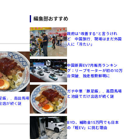
編集部おすすめ
政府は"改善する"と言うけれ
ど 中国旅行、現場はまだ外国
人に「冷たい」
中国新興EV7月販売ランキン
グ：リープモーターが初の10万
台突破、独走態勢鮮明に
ガチ中華「豚足飯」、高田馬場
と池袋でだけ出店が続く謎
足飯」、高田馬場
出店が続く謎
BYD、補助金15万円でも日本
の「軽EV」に挑む理由