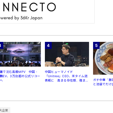
3
4
5
暑で沈む高級MPV 中国・
中国ヒューマノイド
鵬EV、3万台超の公式リコー
「Unitree」CEO、米タイム誌
ガチ中華「豚
へ
表紙に 高まる存在感、強まる
と池袋でだけ
規制
大企業