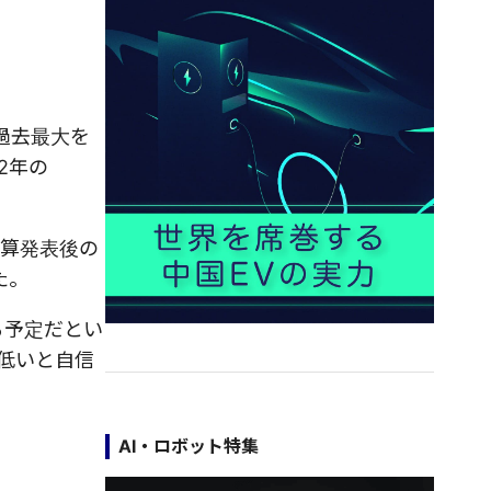
過去最大を
2年の
決算発表後の
た。
る予定だとい
低いと自信
AI・ロボット特集