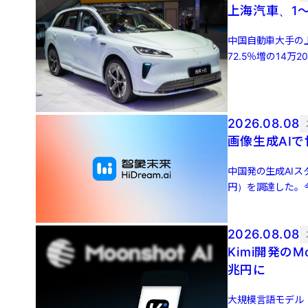
上海汽車、1～
中国自動車大手の
72.5％増の14万
33万900 […]
2026.08.08
画像生成AIで
中国発の生成AIス
円）を調達した。
貿資本、上影新視 [
2026.08.08
Kimi開発のM
兆円に
大規模言語モデル（L