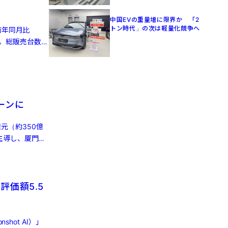
中国EVの重量増に限界か 「2
トン時代」の次は軽量化競争へ
前年同月比
った。総販売台数は
ーンに
億元（約350億
主導し、厦門国
評価額5.5
hot AI）」