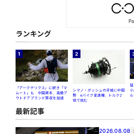
ランキング
1
2
猛
「アークテリクス」に続き「マ
シマノ・ボッシュの牙城に中国
小
ムート」も 中国資本、高級ア
勢 eバイク変速機、トルク2
ル
ウトドアブランド買収を加速
倍で挑む
最新記事
2026.08.08