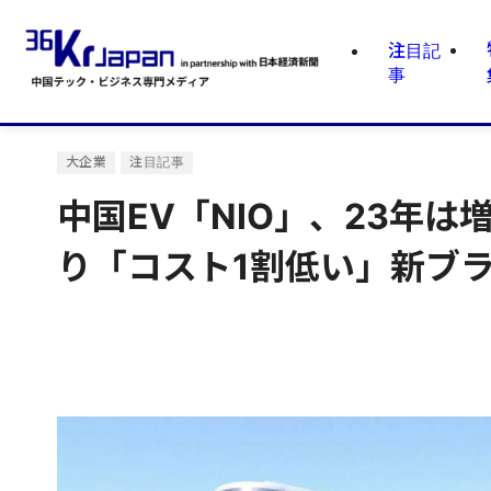
注目記
事
大企業
注目記事
中国EV「NIO」、23年は
り「コスト1割低い」新ブ