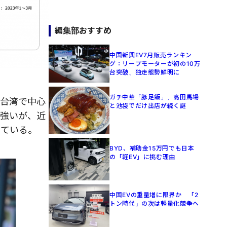
編集部おすすめ
中国新興EV7月販売ランキン
グ：リープモーターが初の10万
台突破、独走態勢鮮明に
ガチ中華「豚足飯」、高田馬場
、台湾で中心
と池袋でだけ出店が続く謎
が強いが、近
っている。
BYD、補助金15万円でも日本
の「軽EV」に挑む理由
中国EVの重量増に限界か 「2
トン時代」の次は軽量化競争へ