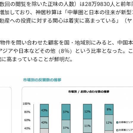
数回の閲覧を除いた正味の人数）は
28
万
9830
人と前年
増加しており、神居秒算は「中華圏と日本の往来が新型
動産への投資に対する関心は着実に高まっている」（ヤ
物件を問い合わせた顧客を国・地域別にみると、中国
アジアや日本などその他（8％）という比率となった。
速に高まっていることが鮮明だ。