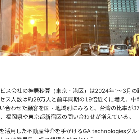
ビス会社の神居秒算（東京・港区）は
2024
年
1
～
3
月の
セス人数は約
29
万人と前年同期の
1.9
倍近くに増え、中
い合わせた顧客を国・地域別にみると、台湾の比率が
3
は、福岡県や東京都新宿区の問い合わせが増えている。
を活用した不動産仲介を手がける
GA technologies
グル