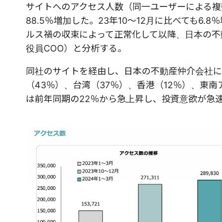
サイトへのアクセス人数（同一ユーザーによる複
88.5
％増加した。
23
年
10
～
12
月に比べても
6.8
％
ルス禍の収束によって正常化して以降、日本の不
役員
COO
）と分析する。
同社のサイトを経由し、日本の不動産仲介会社に
（
43
％）、台湾（
37
％）、香港（
12
％）、東南
は前年同期の
22
％から急上昇し、投資意欲が急