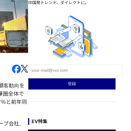
中国発トレンド、ダイレクトに。
顧客動向を
華圏全体で
7
％と前年同
EV特集
ープ会社。