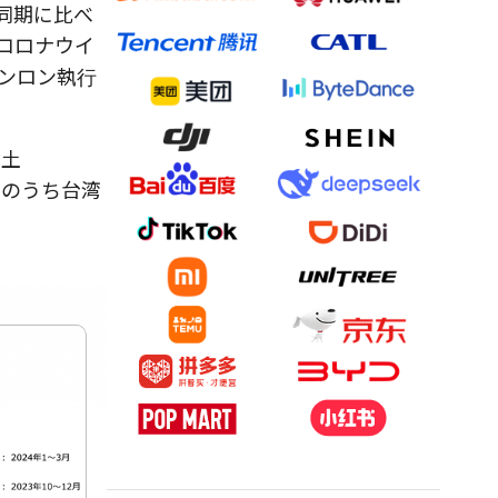
同期に比べ
コロナウイ
ンロン執行
本土
このうち台湾