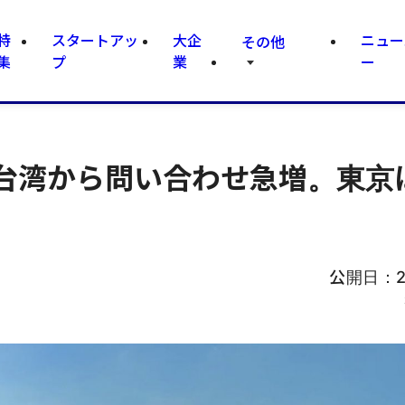
特
スタートアッ
大企
ニュー
その他
集
プ
業
ー
台湾から問い合わせ急増。東京
公開日：