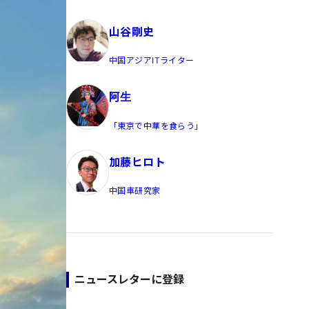
員/Yahoo公式コメンテーター
山谷剛史
中国アジアITライター
阿生
「東京で中華を食らう」
加藤ヒロト
中国車研究家
ニュースレターに登録