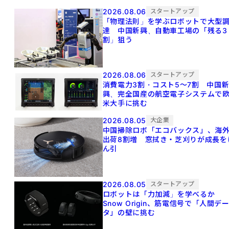
2026.08.06
スタートアップ
「物理法則」を学ぶロボットで大型
達 中国新興、自動車工場の「残る3
割」狙う
2026.08.06
スタートアップ
消費電力3割・コスト5〜7割 中国
興、完全国産の航空電子システムで
米大手に挑む
2026.08.05
大企業
中国掃除ロボ「エコバックス」、海
出荷8割増 窓拭き・芝刈りが成長を
ん引
2026.08.05
スタートアップ
ロボットは「力加減」を学べるか
Snow Origin、筋電信号で「人間デ
タ」の壁に挑む