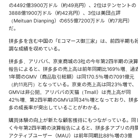
の4492億3900万ドル（約49兆円）、2位はテンセントの
3888億1900万ドル（約42兆円）、3位は美団点評
（Meituan Dianping）の655億7200万ドル（約7兆円）
だ。
拼多多を含む中国の「Eコマース御三家」は、前四半期も
調な成績を収めている。
拼多多、アリババ、京東商城の3社の今年第2四半期の決算
報告によると、拼多多の売上高は前年同期比169％増、過
1年間のGMV（商品取引総額）は同170.5％増の7091億元
（約11兆円）となっている。京東の売上高は同23％増で、
GMVは非公開。アリババの天猫（Tmall）は売上高が同
42％増、第2四半期のGMVは同34％増となっており、拼
多の成長率が突出していることがわかる。
購買体験の向上が新たな顧客獲得にもつながっている。同
く今年第2四半期の決算報告によると、拼多多アプリの月
アクティブユーザー（MAU）は前年同期比88％増の3億