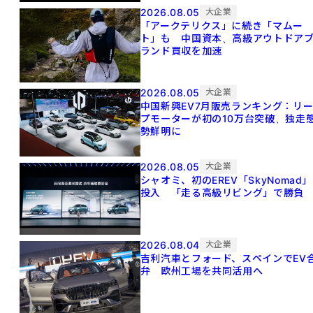
2026.08.05
大企業
「アークテリクス」に続き「マムー
ト」も 中国資本、高級アウトドア
ランド買収を加速
2026.08.05
大企業
中国新興EV7月販売ランキング：リ
プモーターが初の10万台突破、独走
勢鮮明に
2026.08.05
大企業
シャオミ、初のEREV「SkyNomad」
投入 「走る高級リビング」で勝負
2026.08.04
大企業
吉利汽車とフォード、スペインでEV
弁 欧州工場を共同活用へ