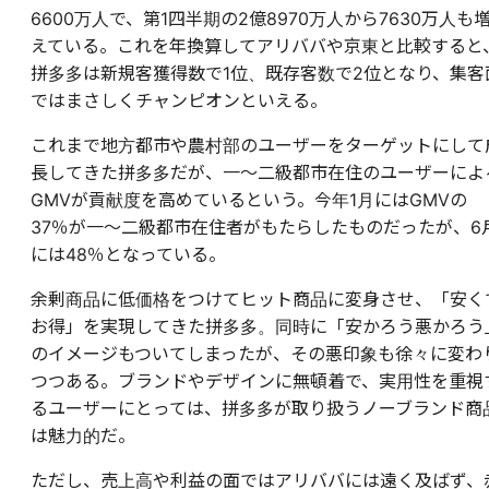
6600万人で、第1四半期の2億8970万人から7630万人も
えている。これを年換算してアリババや京東と比較すると
拼多多は新規客獲得数で1位、既存客数で2位となり、集客
ではまさしくチャンピオンといえる。
これまで地方都市や農村部のユーザーをターゲットにして
長してきた拼多多だが、一～二級都市在住のユーザーによ
GMVが貢献度を高めているという。今年1月にはGMVの
37％が一～二級都市在住者がもたらしたものだったが、6
には48％となっている。
余剰商品に低価格をつけてヒット商品に変身させ、「安く
お得」を実現してきた拼多多。同時に「安かろう悪かろう
のイメージもついてしまったが、その悪印象も徐々に変わ
つつある。ブランドやデザインに無頓着で、実用性を重視
るユーザーにとっては、拼多多が取り扱うノーブランド商
は魅力的だ。
ただし、売上高や利益の面ではアリババには遠く及ばず、