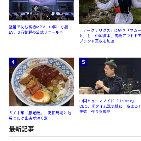
猛暑で沈む高級MPV 中国・小鵬
「アークテリクス」に続き「マム
EV、3万台超の公式リコールへ
ト」も 中国資本、高級アウトド
ブランド買収を加速
4
5
中国ヒューマノイド「Unitree」
CEO、米タイム誌表紙に 高まる
在感、強まる規制
ガチ中華「豚足飯」、高田馬場と池
袋でだけ出店が続く謎
最新記事