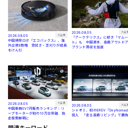
大企
2026.08.05
大企業
2026.08.05
「アークテリクス」に続き「マム
中国掃除ロボ「エコバックス」、海
ト」も 中国資本、高級アウトド
外出荷8割増 窓拭き・芝刈りが成長
ブランド買収を加速
をけん引
大企業
2026.08.05
大企
2026.08.05
中国新興EV7月販売ランキング：リ
シャオミ、初のEREV「SkyNoma
ープモーターが初の10万台突破、独
投入 「走る高級リビング」で勝
走態勢鮮明に
関連キーワード