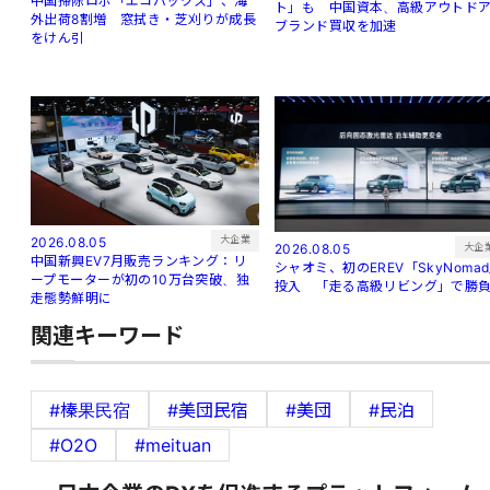
中国掃除ロボ「エコバックス」、海
ト」も 中国資本、高級アウトド
外出荷8割増 窓拭き・芝刈りが成長
ブランド買収を加速
をけん引
大企業
2026.08.05
大企
2026.08.05
中国新興EV7月販売ランキング：リ
シャオミ、初のEREV「SkyNoma
ープモーターが初の10万台突破、独
投入 「走る高級リビング」で勝
走態勢鮮明に
関連キーワード
#榛果民宿
#美団民宿
#美団
#民泊
#O2O
#meituan