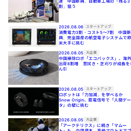
達 中国新興、自動車工場の「残る3
割」狙う
2026.08.06
スタートアップ
消費電力3割・コスト5〜7割 中国
興、完全国産の航空電子システムで
米大手に挑む
2026.08.05
大企業
中国掃除ロボ「エコバックス」、海
出荷8割増 窓拭き・芝刈りが成長を
ん引
2026.08.05
スタートアップ
ロボットは「力加減」を学べるか
Snow Origin、筋電信号で「人間デ
タ」の壁に挑む
2026.08.05
大企業
「アークテリクス」に続き「マムー
ト」も 中国資本、高級アウトドア