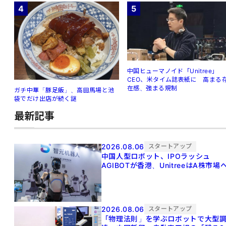
4
5
中国ヒューマノイド「Unitree」
CEO、米タイム誌表紙に 高まる
在感、強まる規制
ガチ中華「豚足飯」、高田馬場と池
袋でだけ出店が続く謎
最新記事
2026.08.06
スタートアップ
中国人型ロボット、IPOラッシュ
AGIBOTが香港、UnitreeはA株市場
2026.08.06
スタートアップ
「物理法則」を学ぶロボットで大型