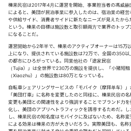
榛果民宿は2017年4月に運営を開始。事業担当者の馮威赫
によると、美団が民泊事業に参入したのは、宿泊業の経営
や供給サイド、消費者サイドに新たなニーズが見えたから
という。榛果の目標は施設数と取引額両方で業界のトップ
になることだ。
運営開始から2年半で、榛果のアクティブオーナーは15万
上になり、提供されている施設数は72万で、全国の350以
の都市にひろがっている。同業他社の「途家民宿
（Tujia）」は全世界で230万の施設を提供し、「小猪短租
（Xiaozhu）」の施設数は80万となっている。
自転車シェアリングサービスの「モバイク（摩拜单车）」
「美団打車」に名称を変更したのと同様に、榛果民宿の名
変更も美団との関連性をより強調することでブランド力を
化し、美団のアプリへトラフィックを誘導するためだ。し
し、榛果民宿の知名度はモバイクに及ばないため、名称変
による効果は榛果の方が大きいだろう。実際美団も、名称