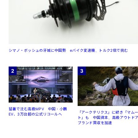
シマノ・ボッシュの牙城に中国勢 eバイク変速機、トルク2倍で挑む
2
3
猛暑で沈む高級MPV 中国・小鵬
「アークテリクス」に続き「マム
EV、3万台超の公式リコールへ
ト」も 中国資本、高級アウトド
ブランド買収を加速