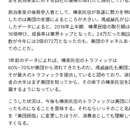
更を民泊事業に対する自社の重視の現れだと説明している
民泊事業の後発参入者として、榛果民宿が急速に勢力を伸
したのは美団の支援によるところが大きい。馮威赫氏が公
したデータによると、2018年上半期、榛果民宿の取引額は
16倍伸び、成長率は業界トップとなった。24万だった施
数が今年には3倍の72万となったのも、美団のチャネルあ
てのことだ。
1年前のデータによれば、榛果民宿のトラフィックは
60%~70%が美団から流れてきたものだ。馮威赫氏も美団
そが最大のトラフィックを提供していると認めており、消
者の大半はまず美団を知ってから、その傘下の榛果民宿を
識するようになっている。
こうした状況は、今後も榛果民宿のトラフィックは美団に
ったものになることを意味する。それならいっそのこと名
を「美団民宿」に変更したほうが、消費者としても理解し
すくなる。