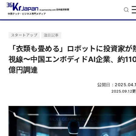
スタートアップ
注目記事
「衣類も畳める」ロボットに投資家が
視線〜中国エンボディドAI企業、約11
億円調達
公開日：
2025.04.
2025.09.12
更