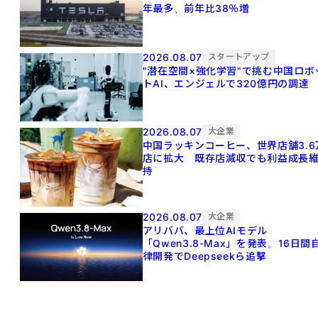
年最多、前年比38％増
2026.08.07
スタートアップ
"潜在空間×強化学習"で挑む中国ロボ
トAI、エンジェルで320億円の調達
2026.08.07
大企業
中国ラッキンコーヒー、世界店舗3.6
店に拡大 既存店減収でも利益成長
持
2026.08.07
大企業
アリババ、最上位AIモデル
「Qwen3.8-Max」を発表。16日間
律開発でDeepseekら追撃