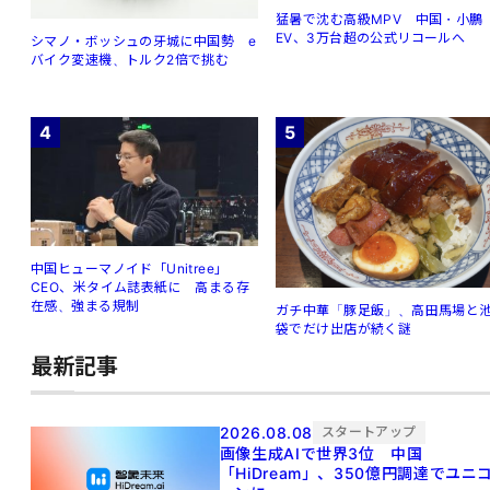
猛暑で沈む高級MPV 中国・小鵬
EV、3万台超の公式リコールへ
シマノ・ボッシュの牙城に中国勢 e
バイク変速機、トルク2倍で挑む
4
5
中国ヒューマノイド「Unitree」
CEO、米タイム誌表紙に 高まる存
在感、強まる規制
ガチ中華「豚足飯」、高田馬場と
袋でだけ出店が続く謎
最新記事
2026.08.08
スタートアップ
画像生成AIで世界3位 中国
「HiDream」、350億円調達でユニ