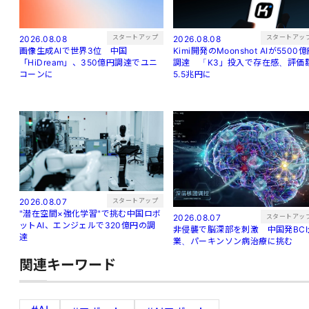
スタートアッ
スタートアップ
2026.08.08
2026.08.08
Kimi開発のMoonshot AIが5500
画像生成AIで世界3位 中国
調達 「K3」投入で存在感、評価
「HiDream」、350億円調達でユニ
5.5兆円に
コーンに
スタートアップ
2026.08.07
"潜在空間×強化学習"で挑む中国ロボ
スタートアッ
2026.08.07
ットAI、エンジェルで320億円の調
非侵襲で脳深部を刺激 中国発BCI
達
業、パーキンソン病治療に挑む
関連キーワード