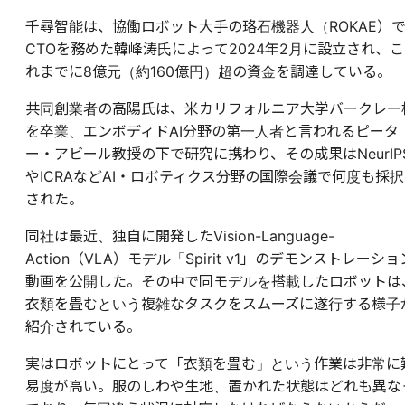
千尋智能は、協働ロボット大手の珞石機器人（ROKAE）
CTOを務めた韓峰涛氏によって2024年2月に設立され、こ
れまでに8億元（約160億円）超の資金を調達している。
共同創業者の高陽氏は、米カリフォルニア大学バークレー
を卒業、エンボディドAI分野の第一人者と言われるピータ
ー・アビール教授の下で研究に携わり、その成果はNeurIP
やICRAなどAI・ロボティクス分野の国際会議で何度も採択
された。
同社は最近、独自に開発したVision-Language-
Action（VLA）モデル「Spirit v1」のデモンストレーショ
動画を公開した。その中で同モデルを搭載したロボットは
衣類を畳むという複雑なタスクをスムーズに遂行する様子
紹介されている。
実はロボットにとって「衣類を畳む」という作業は非常に
易度が高い。服のしわや生地、置かれた状態はどれも異な