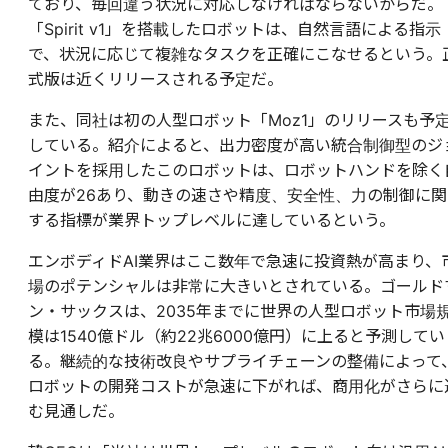
ており、毎回違う状況に対応しなければならないからだ。
「Spirit v1」を搭載したロボットは、自然言語による指示
で、状況に応じて複雑なタスクを正確にこなせるという。
式版は近くリリースされる予定だ。
また、同社は初の人型ロボット「Moz1」のリリースも予
している。紹介によると、出力密度が高い統合制御型のジ
イントを採用したこのロボットは、ロボットハンドを除く
由度が26あり、動きの速さや精度、安全性、力の制御に関
する指標が業界トップレベルに達しているという。
エンボディドAI業界はここ数年で急速に投資熱が高まり、
場のポテンシャルは非常に大きいとされている。ゴールド
ン・サックスは、2035年までに世界の人型ロボット市場
模は1540億ドル（約22兆6000億円）に上ると予測してい
る。継続的な技術改良やサプライチェーンの整備によって
ロボットの開発コストが急速に下がれば、商用化がさらに
む見通しだ。