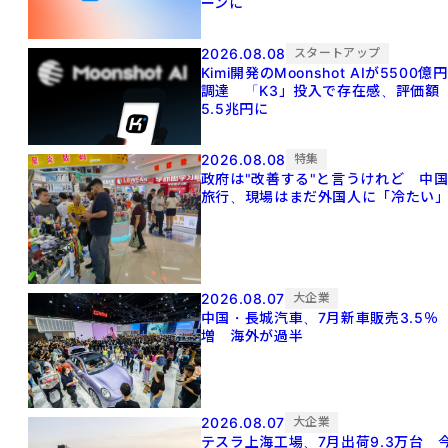
ーンに
2026.08.08
スタートアップ
Kimi開発のMoonshot AIが5500億円
調達 「K3」投入で存在感、評価額
5.5兆円に
2026.08.08
特集
政府は"改善する"と言うけれど 中
旅行、現場はまだ外国人に「冷たい
2026.08.07
大企業
中国・長城汽車、7月新車販売3.5％
増 海外が過半
2026.08.07
大企業
テスラ上海工場、7月出荷9.3万台 