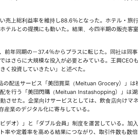
い売上総利益率を維持し88.6％となった。ホテル・旅
ホテルとの提携にも動いた。結果、今四半期の販売客室
で、前年同期の－37.4％からプラスに転じた。同社は同
ではさらに大規模な投入が必要とみている。王興CEO
きく投資していきたい」と述べた。
送サービス「美団買菜（Meituan Grocery）」
「美団閃購（Meituan Instashopping）」は
起動させた。企業向けサービスとしては、飲食店向けマ
存産業のデジタル化に寄与している。
ビデオ）」と「ダブル会員」制度を運営している。加
ト率や定着率を高める結果につながり、取引件数も数倍