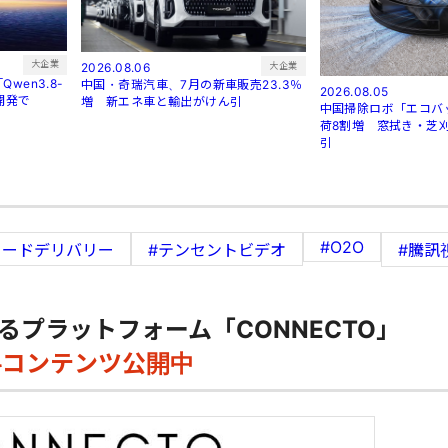
大企業
大企業
2026.08.06
wen3.8-
中国・奇瑞汽車、7月の新車販売23.3％
2026.08.05
開発で
増 新エネ車と輸出がけん引
中国掃除ロボ「エコバ
荷8割増 窓拭き・芝
引
#O2O
フードデリバリー
#テンセントビデオ
#騰訊
るプラットフォーム「CONNECTO」
料コンテンツ公開中