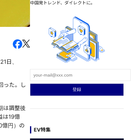
中国発トレンド、ダイレクトに。
21日、
上回った。し
期は調整後
は19億
0億円）の
EV特集