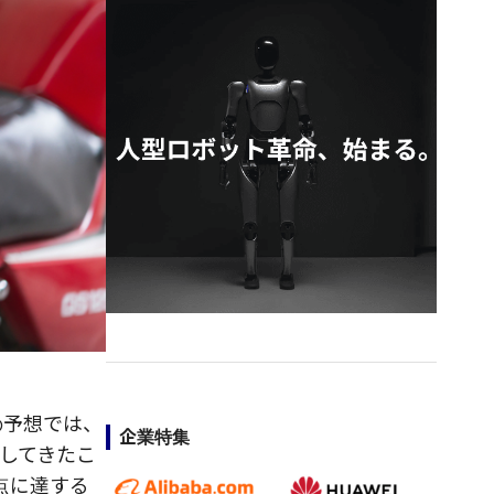
の予想では、
企業特集
してきたこ
点に達する