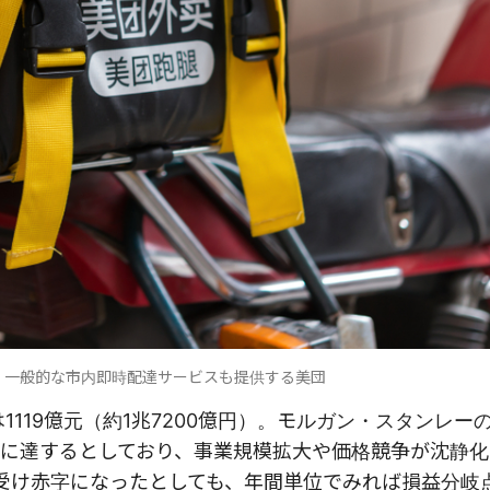
、一般的な市内即時配達サービスも提供する美団
119億元（約1兆7200億円）。モルガン・スタンレー
に達するとしており、事業規模拡大や価格競争が沈静化
受け赤字になったとしても、年間単位でみれば損益分岐