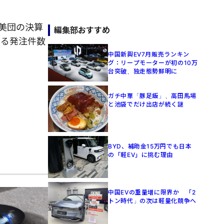
美団の決算
編集部おすすめ
よる発注件数
中国新興EV7月販売ランキン
グ：リープモーターが初の10万
台突破、独走態勢鮮明に
ガチ中華「豚足飯」、高田馬場
と池袋でだけ出店が続く謎
BYD、補助金15万円でも日本
の「軽EV」に挑む理由
中国EVの重量増に限界か 「2
トン時代」の次は軽量化競争へ