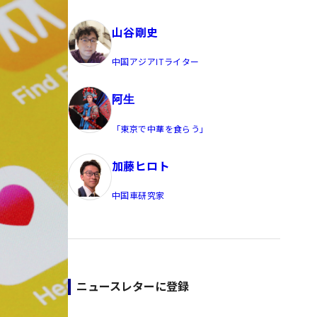
員/Yahoo公式コメンテーター
山谷剛史
中国アジアITライター
阿生
「東京で中華を食らう」
加藤ヒロト
中国車研究家
ニュースレターに登録