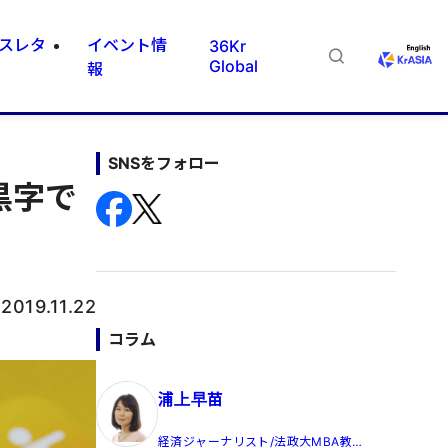
スレタ
イベント情
36Kr
Global
報
SNSをフォロー
黒字で
：
2019.11.22
コラム
浦上早苗
経済ジャーナリスト/法政大MBA教