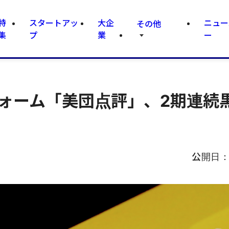
特
スタートアッ
大企
ニュー
その他
集
プ
業
ー
フォーム「美団点評」、2期連続
公開日