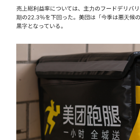
売上総利益率については、主力のフードデリバリー事
期の22.3％を下回った。美団は「今季は悪天
黒字となっている。