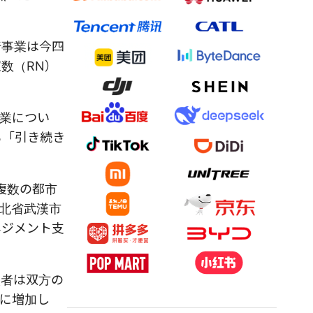
行事業は今四
数（RN）
事業につい
も「引き続き
は複数の都市
湖北省武漢市
ネジメント支
入者は双方の
に増加し