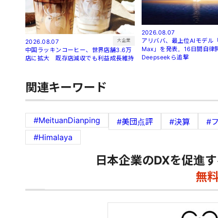
2026.08.07
アリババ、最上位AIモデル「Q
大企業
2026.08.07
Max」を発表。16日間自律
中国ラッキンコーヒー、世界店舗3.6万
Deepseekら追撃
店に拡大 既存店減収でも利益成長維持
関連キーワード
#MeituanDianping
#美団点評
#決算
#
#Himalaya
日本企業のDXを促進す
無