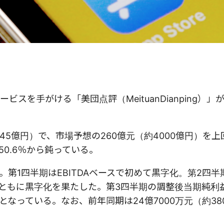
を手がける「美団点評（MeituanDianping）」が
245億円）で、市場予想の260億元（約4000億円）を
50.6％から鈍っている。
第1四半期はEBITDAベースで初めて黒字化。第2四半
実ともに黒字化を果たした。第3四半期の調整後当期純利益
字となっている。なお、前年同期は24億7000万元（約38