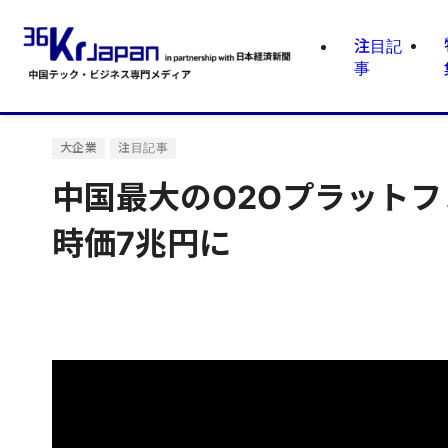
注目記
事
大企業
注目記事
中国最大のO2Oプラット
時価7兆円に