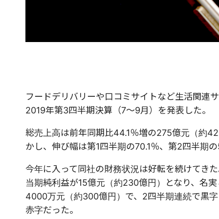
フードデリバリーや口コミサイトなど生活関連サービス
2019年第3四半期決算（7～9月）を発表した。
総売上高は前年同期比44.1％増の275億元（約4
かし、伸び幅は第1四半期の70.1％、第2四半期の
今年に入って同社の財務状況は好転を続けてきた。
当期純利益が15億元（約230億円）となり、名
4000万元（約300億円）で、2四半期連続で黒
赤字だった。