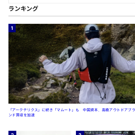
ランキング
1
「アークテリクス」に続き「マムート」も 中国資本、高級アウトドアブ
ンド買収を加速
2
3