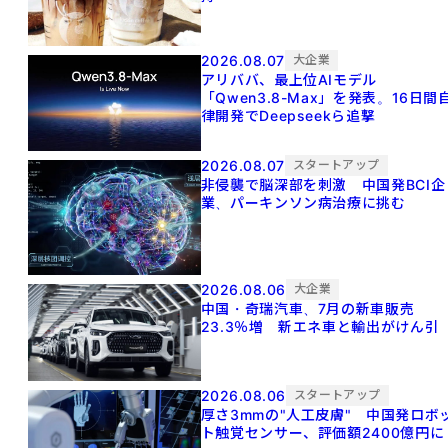
2026.08.07
大企業
アリババ、最上位AIモデル
「Qwen3.8-Max」を発表。16日間
律開発でDeepseekら追撃
2026.08.07
スタートアップ
非侵襲で脳深部を刺激 中国発BCI企
業、パーキンソン病治療に挑む
2026.08.06
大企業
中国・奇瑞汽車、7月の新車販売
23.3％増 新エネ車と輸出がけん引
2026.08.06
スタートアップ
厚さ3mmの"人工皮膚" 中国発ロボ
ト触覚センサー、評価額2400億円に