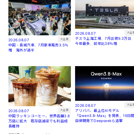
大企
2026.08.07
テスラ上海工場、7月出荷9.3万
大企業
2026.08.07
今年最多、前年比38％増
中国・長城汽車、7月新車販売3.5％
増 海外が過半
大企
2026.08.07
アリババ、最上位AIモデル
大企業
2026.08.07
「Qwen3.8-Max」を発表。16日
中国ラッキンコーヒー、世界店舗3.6
自律開発でDeepseekら追撃
万店に拡大 既存店減収でも利益成
長維持