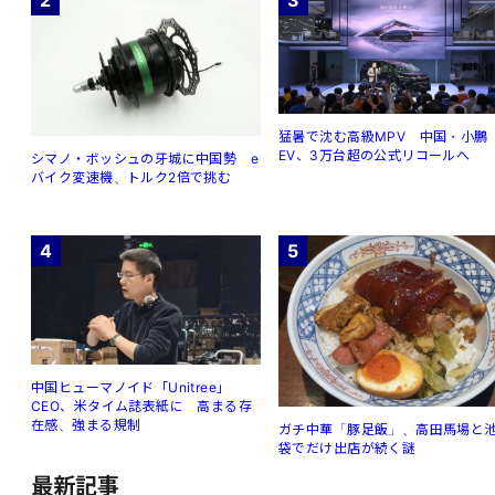
猛暑で沈む高級MPV 中国・小鵬
EV、3万台超の公式リコールへ
シマノ・ボッシュの牙城に中国勢 e
バイク変速機、トルク2倍で挑む
4
5
中国ヒューマノイド「Unitree」
CEO、米タイム誌表紙に 高まる存
在感、強まる規制
ガチ中華「豚足飯」、高田馬場と
袋でだけ出店が続く謎
最新記事