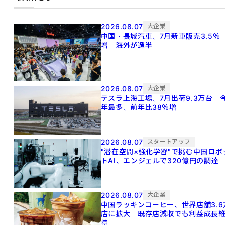
2026.08.07
大企業
中国・長城汽車、7月新車販売3.5％
増 海外が過半
2026.08.07
大企業
テスラ上海工場、7月出荷9.3万台 
年最多、前年比38％増
2026.08.07
スタートアップ
"潜在空間×強化学習"で挑む中国ロボ
トAI、エンジェルで320億円の調達
2026.08.07
大企業
中国ラッキンコーヒー、世界店舗3.6
店に拡大 既存店減収でも利益成長
持