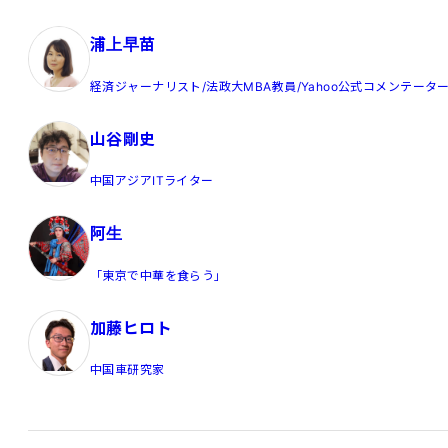
浦上早苗
経済ジャーナリスト/法政大MBA教員/Yahoo公式コメンテータ
山谷剛史
中国アジアITライター
阿生
「東京で中華を食らう」
加藤ヒロト
中国車研究家