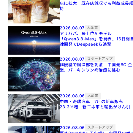
店に拡大 既存店減収でも利益成長
持
2026.08.07
大企業
アリババ、最上位AIモデル
「Qwen3.8-Max」を発表。16日間
律開発でDeepseekら追撃
2026.08.07
スタートアップ
非侵襲で脳深部を刺激 中国発BCI企
業、パーキンソン病治療に挑む
2026.08.06
大企業
中国・奇瑞汽車、7月の新車販売
23.3％増 新エネ車と輸出がけん引
2026.08.06
スタートアップ