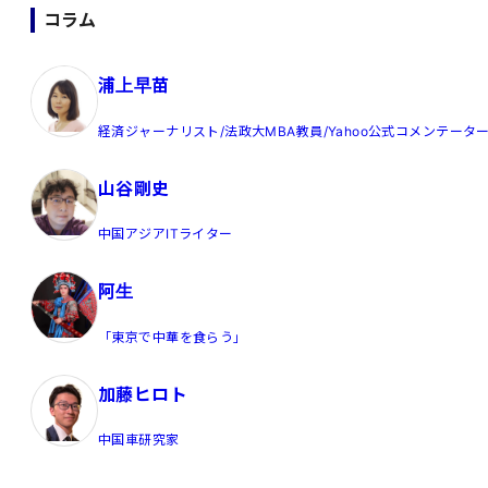
コラム
浦上早苗
経済ジャーナリスト/法政大MBA教員/Yahoo公式コメンテータ
山谷剛史
中国アジアITライター
阿生
「東京で中華を食らう」
加藤ヒロト
中国車研究家