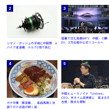
2
3
猛暑で沈む高級MPV 中国・小鵬
EV、3万台超の公式リコールへ
シマノ・ボッシュの牙城に中国勢 e
バイク変速機、トルク2倍で挑む
4
5
中国ヒューマノイド「Unitree」
CEO、米タイム誌表紙に 高まる
在感、強まる規制
ガチ中華「豚足飯」、高田馬場と池
袋でだけ出店が続く謎