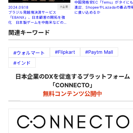
中国発格安EC「Temu」がタイに
進出、ShopeeやLazadaの寡占市
大企業
2024.09.18
に食い込めるか
ブラジル発越境決済サービス
「EBANX」、日本顧客の開拓を強
化 日本製ゲームを中南米などの新
興市場へ
関連キーワード
#Flipkart
#Paytm Mall
#ウォルマート
#インド
日本企業のDXを促進するプラットフォーム
「CONNECTO」
無料コンテンツ公開中