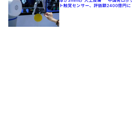
厚さ3mmの"人工皮膚" 中国発ロボ
ト触覚センサー、評価額2400億円に