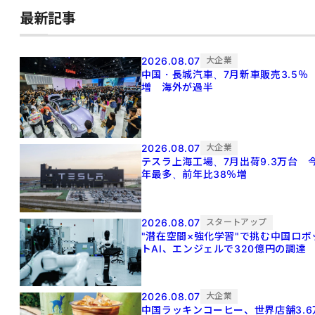
最新記事
2026.08.07
大企業
中国・長城汽車、7月新車販売3.5％
増 海外が過半
2026.08.07
大企業
テスラ上海工場、7月出荷9.3万台 
年最多、前年比38％増
2026.08.07
スタートアップ
"潜在空間×強化学習"で挑む中国ロボ
トAI、エンジェルで320億円の調達
2026.08.07
大企業
中国ラッキンコーヒー、世界店舗3.6