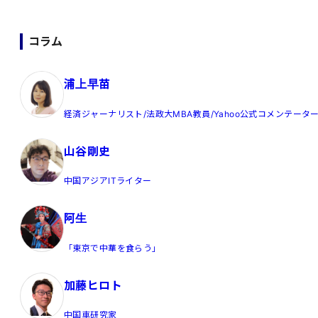
コラム
浦上早苗
経済ジャーナリスト/法政大MBA教員/Yahoo公式コメンテータ
山谷剛史
中国アジアITライター
阿生
「東京で中華を食らう」
加藤ヒロト
中国車研究家