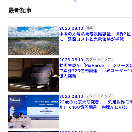
に
最新記事
2026.08.10
特集
中国の太陽熱発電設備容量、世界2位
に 建設コストと売電価格が半減
2026.08.10
スタートアップ
動画生成AI「PixVerse」、シリーズ
で累計720億円調達 世界ユーザー1.
億人突破
2026.08.10
スタートアップ
22歳の北京大研究者、「汎用世界モ
ル」で160億円調達 物理AIに挑む