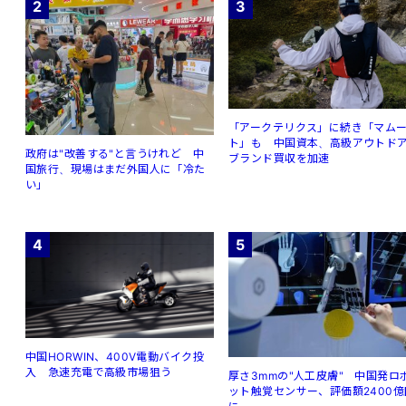
2
3
「アークテリクス」に続き「マム
ト」も 中国資本、高級アウトド
政府は"改善する"と言うけれど 中
ブランド買収を加速
国旅行、現場はまだ外国人に「冷た
い」
4
5
中国HORWIN、400V電動バイク投
入 急速充電で高級市場狙う
厚さ3mmの"人工皮膚" 中国発ロ
ット触覚センサー、評価額2400億