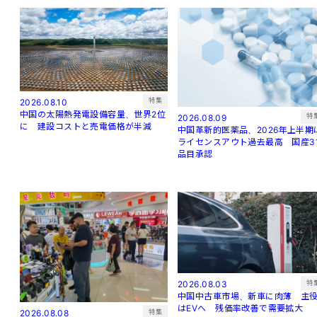
特集
2026.08.10
中国の太陽熱発電設備容量、世界2位
特
2026.08.09
に 建設コストと売電価格が半減
中国革新的医薬品、2026年上半期
ライセンスアウト過去最高 国産3
品目承認
特
2026.08.03
中国中古車市場、新車に肉薄 主
はEVへ 残価率改善で需要拡大
特集
2026.08.08