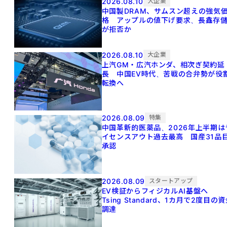
2026.08.10
大企業
中国製DRAM、サムスン超えの強気
格 アップルの値下げ要求、長鑫存
が拒否か
2026.08.10
大企業
上汽GM・広汽ホンダ、相次ぎ契約延
長 中国EV時代、苦戦の合弁勢が役
転換へ
2026.08.09
特集
中国革新的医薬品、2026年上半期は
イセンスアウト過去最高 国産31品
承認
2026.08.09
スタートアップ
EV検証からフィジカルAI基盤へ
Tsing Standard、1カ月で2度目の
調達