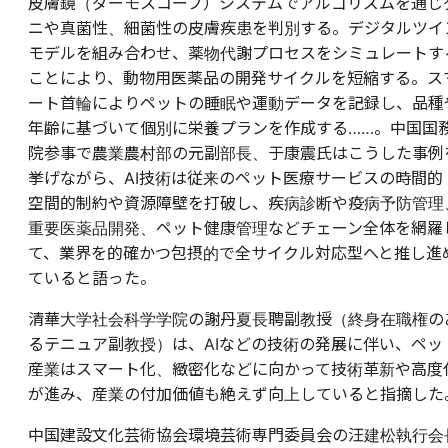
皮膚鏡（ダーモスコープ）システムでアルゴリズムを通じ
ニや真菌性、細菌性の皮膚疾患を判別する。デジタルツイ
モデルを組み合わせ、薬物代謝プロセスをシミュレートす
ことにより、動物用医薬品の開発サイクルを短縮する。ス
ート首輪によりペットの睡眠や運動データを記録し、品種
年齢に基づいて個別に栄養プランを作成する……。中国国
院参事で農業農村部の元副部長、于康震氏はこうした事例
挙げながら、AI技術は従来のペット医療サービスの時間的
空間的制約や資源障壁を打破し、疾病診断や疫病予防管理
重要医薬品開発、ペット健康管理などチェーン全体を網羅
て、業界を的確かつ包摂的で全サイクル対応型へと推し進
ていると語った。
清華大学社会科学学院の謝丹夏長聘副教授（終身在職権の
るテニュア副教授）は、AIなどの技術の発展に伴い、ペッ
産業はスマート化、緻密化などに向かって技術革新や高度
が進み、産業の付加価値も絶えず向上していると指摘した
中国建設文化芸術協会環境芸術専門委員会の汪建松執行会