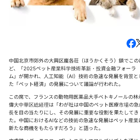
中国北京市郊外の大興区龐各荘（ほうかくそう）鎮でこの
ど、「2025ペット産業科学技術革新・投資金融フォーラ
ム」が開かれ、人工知能（AI）技術の急速な発展を背景と
た「ペット経済」の発展について議論が行われた。
この席で、フランスの動物用医薬品大手ベトキノールの林
偉大中華区総経理は「わが社は中国のペット医療市場の急
長を目の当たりにし、その発展に重要な役割を果たしてき
た。中国におけるAIなどの技術の急速な発展はペット産業
新たな商機をもたらすだろう」と語った。