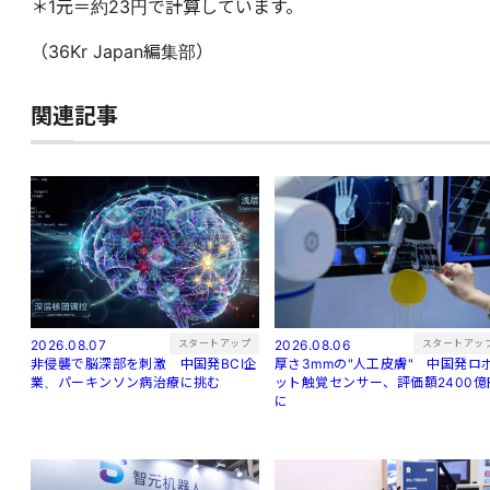
＊1元＝約23円で計算しています。
（36Kr Japan編集部）
関連記事
スタートアップ
スタートアッ
2026.08.07
2026.08.06
非侵襲で脳深部を刺激 中国発BCI企
厚さ3mmの"人工皮膚" 中国発ロ
業、パーキンソン病治療に挑む
ット触覚センサー、評価額2400億
に