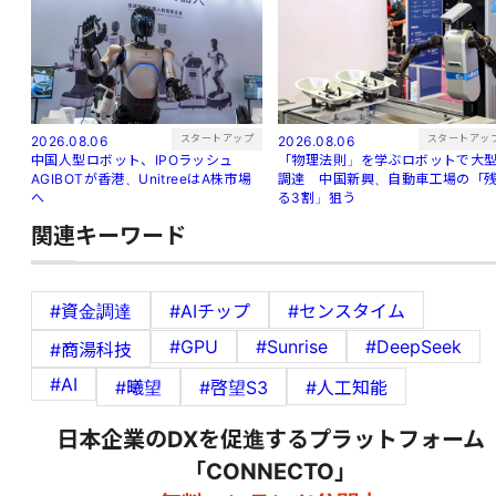
スタートアップ
スタートアッ
2026.08.06
2026.08.06
中国人型ロボット、IPOラッシュ
「物理法則」を学ぶロボットで大
AGIBOTが香港、UnitreeはA株市場
調達 中国新興、自動車工場の「
へ
る3割」狙う
関連キーワード
#資金調達
#AIチップ
#センスタイム
#GPU
#Sunrise
#DeepSeek
#商湯科技
#AI
#曦望
#啓望S3
#人工知能
日本企業のDXを促進するプラットフォーム
「CONNECTO」