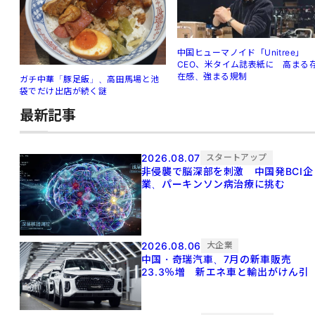
中国ヒューマノイド「Unitree」
CEO、米タイム誌表紙に 高まる
在感、強まる規制
ガチ中華「豚足飯」、高田馬場と池
袋でだけ出店が続く謎
最新記事
2026.08.07
スタートアップ
非侵襲で脳深部を刺激 中国発BCI企
業、パーキンソン病治療に挑む
2026.08.06
大企業
中国・奇瑞汽車、7月の新車販売
23.3％増 新エネ車と輸出がけん引