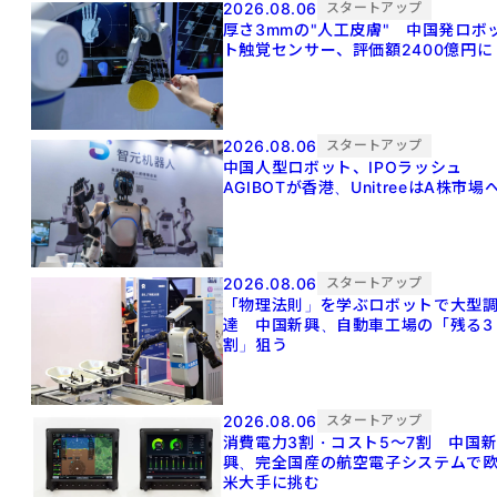
2026.08.06
スタートアップ
厚さ3mmの"人工皮膚" 中国発ロボ
ト触覚センサー、評価額2400億円に
2026.08.06
スタートアップ
中国人型ロボット、IPOラッシュ
AGIBOTが香港、UnitreeはA株市場
2026.08.06
スタートアップ
「物理法則」を学ぶロボットで大型
達 中国新興、自動車工場の「残る3
割」狙う
2026.08.06
スタートアップ
消費電力3割・コスト5〜7割 中国
興、完全国産の航空電子システムで
米大手に挑む