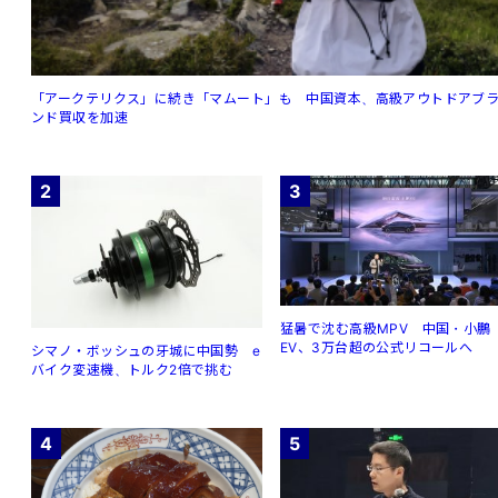
「アークテリクス」に続き「マムート」も 中国資本、高級アウトドアブ
ンド買収を加速
2
3
猛暑で沈む高級MPV 中国・小鵬
EV、3万台超の公式リコールへ
シマノ・ボッシュの牙城に中国勢 e
バイク変速機、トルク2倍で挑む
4
5