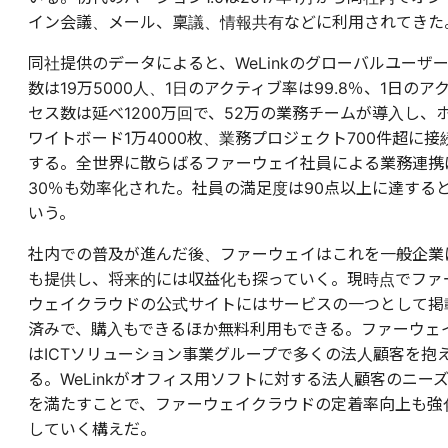
イン会議、メール、稟議、情報共有などに利用されてきた
同社提供のデータによると、WeLinkのグローバルユーザ
数は19万5000人、1日のアクティブ率は99.8％、1日のア
セス数は延べ1200万回で、52万の業務チームが導入し、
ワイトボード1万4000枚、業務プロジェクト700件超に接
する。全世界に散らばるファーウェイ社員による業務連携
30％も効率化された。社員の満足度は90点以上に達する
いう。
社内での普及が進んだ後、ファーウェイはこれを一般企業
も提供し、将来的には収益化も探っていく。現時点でファ
ウェイクラウドの公式サイトにはサービスの一つとして掲
済みで、購入もできるほか無料利用もできる。ファーウェ
はICTソリューション事業グループで多くの法人顧客を抱
る。WeLinkがオフィス用ソフトに対する法人顧客のニー
を満たすことで、ファーウェイクラウドの定着率向上も強
していく構えだ。