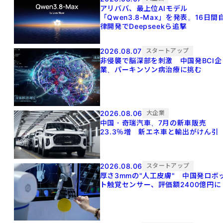
アリババ、最上位AIモデル
「Qwen3.8-Max」を発表。16日間
律開発でDeepseekら追撃
2026.08.07
スタートアップ
非侵襲で脳深部を刺激 中国発BCI企
業、パーキンソン病治療に挑む
2026.08.06
大企業
中国・奇瑞汽車、7月の新車販売
23.3％増 新エネ車と輸出がけん引
2026.08.06
スタートアップ
厚さ3mmの"人工皮膚" 中国発ロボ
ト触覚センサー、評価額2400億円に