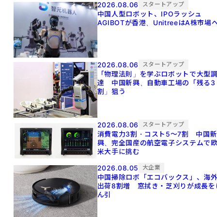
2026.08.06
スタートアップ
中国人型ロボット、IPOラッシュ
AGIBOTが香港、UnitreeはA株市場
2026.08.06
スタートアップ
「物理法則」を学ぶロボットで大型
達 中国新興、自動車工場の「残る3
割」狙う
2026.08.06
スタートアップ
消費電力3割・コスト5〜7割 中国
興、完全国産の航空電子システムで
米大手に挑む
2026.08.05
大企業
中国掃除ロボ「エコバックス」、海
出荷8割増 窓拭き・芝刈りが成長を
ん引