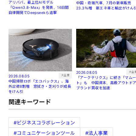
アリババ、最上位AIモデル
中国・奇瑞汽車、7月の新車販売
「Qwen3.8-Max」を発表。16日間
23.3％増 新エネ車と輸出がけん
自律開発でDeepseekら追撃
大企
2026.08.05
大企業
2026.08.05
「アークテリクス」に続き「マム
中国掃除ロボ「エコバックス」、海
ト」も 中国資本、高級アウトド
外出荷8割増 窓拭き・芝刈りが成長
ブランド買収を加速
をけん引
関連キーワード
#ビジネスコラボレーション
#コミュニケーションツール
#法人事業