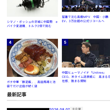
猛暑で沈む高級MPV 中国・小鵬
EV、3万台超の公式リコールへ
シマノ・ボッシュの牙城に中国勢 e
バイク変速機、トルク2倍で挑む
4
5
中国ヒューマノイド「Unitree」
CEO、米タイム誌表紙に 高まる
在感、強まる規制
ガチ中華「豚足飯」、高田馬場と池
袋でだけ出店が続く謎
最新記事
2026.08.07
大企業