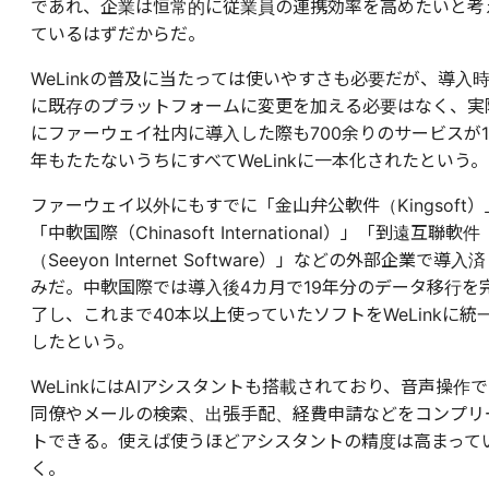
であれ、企業は恒常的に従業員の連携効率を高めたいと考
ているはずだからだ。
WeLinkの普及に当たっては使いやすさも必要だが、導入
に既存のプラットフォームに変更を加える必要はなく、実
にファーウェイ社内に導入した際も700余りのサービスが1
年もたたないうちにすべてWeLinkに一本化されたという。
ファーウェイ以外にもすでに「金山弁公軟件（Kingsoft）
「中軟国際（Chinasoft International）」「到遠互聯軟件
（Seeyon Internet Software）」などの外部企業で導入済
みだ。中軟国際では導入後4カ月で19年分のデータ移行を
了し、これまで40本以上使っていたソフトをWeLinkに統
したという。
WeLinkにはAIアシスタントも搭載されており、音声操作で
同僚やメールの検索、出張手配、経費申請などをコンプリ
トできる。使えば使うほどアシスタントの精度は高まって
く。