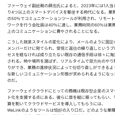
ファーウェイ副総裁の薛浩氏によると、2023年には1人当
り4つ以上のスマートデバイスを駆使する時代になる。業
の50％でコミュニケーションツールが利用され、リモート
ワークを行う会社員は40％に達し、業務時間の60％は業
上のコミュニケーションに費やされることになる。
こうした就業スタイルの変化により、メールのように固定
メンバーだけに宛てられ、受信と返信の繰り返しというプ
セスを経なければ成り立たない既存の通信手段は徐々に淘
される。時や場所を選ばず、リアルタイムで双方向のやり
りができ、業務の進捗状況によって仕切り直しができるよ
な新しいコミュニケーション形態が求められるようになっ
のだ。
ファーウェイクラウドにとっての商機は既存型企業のスマ
ト化を支援する点にある。彼らに首を縦に振ってもらい、
算を割いてクラウドサービスを導入してもらうには、
WeLinkのようなツールは恰好の入り口だ。どのような業