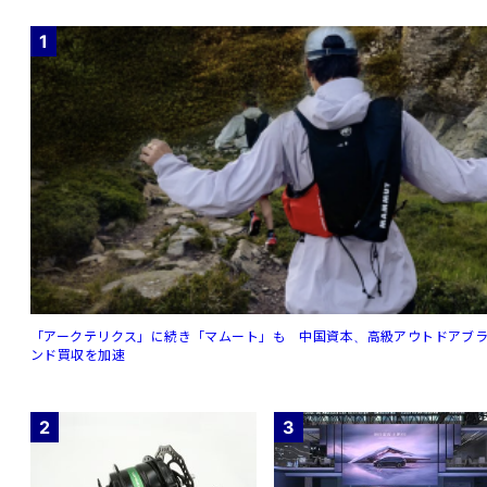
1
「アークテリクス」に続き「マムート」も 中国資本、高級アウトドアブ
ンド買収を加速
2
3