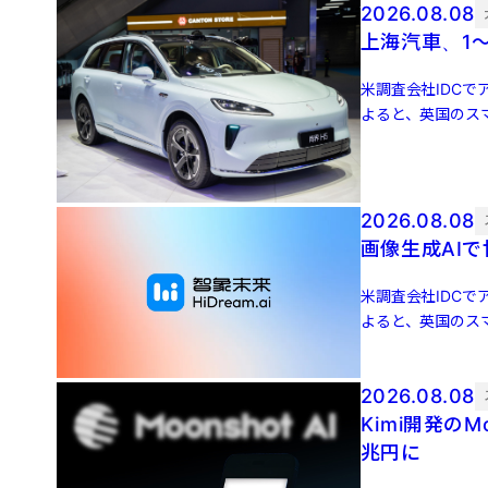
2026.08.08
上海汽車、1～
米調査会社IDCでア
よると、英国のスマ
増 […]
2026.08.08
画像生成AIで
米調査会社IDCでア
よると、英国のスマ
増 […]
2026.08.08
Kimi開発のM
兆円に