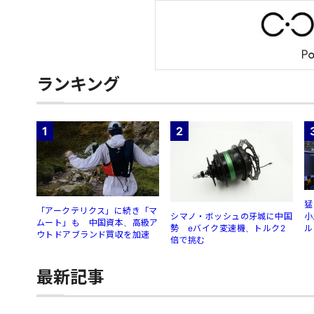
ランキング
1
2
猛
「アークテリクス」に続き「マ
シマノ・ボッシュの牙城に中国
小
ムート」も 中国資本、高級ア
勢 eバイク変速機、トルク2
ル
ウトドアブランド買収を加速
倍で挑む
最新記事