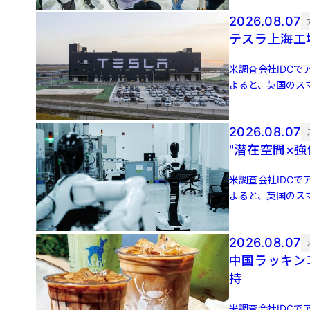
2026.08.07
テスラ上海工
米調査会社IDCでア
よると、英国のスマ
増 […]
2026.08.07
"潜在空間×
米調査会社IDCでア
よると、英国のスマ
増 […]
2026.08.07
中国ラッキン
持
米調査会社IDCでア