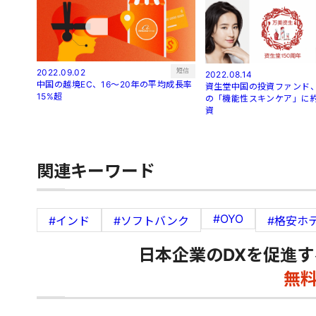
短信
2022.09.02
2022.08.14
中国の越境EC、16～20年の平均成長率
資生堂中国の投資ファンド、
15%超
の「機能性スキンケア」に約
資
関連キーワード
#OYO
#インド
#ソフトバンク
#格安ホ
日本企業のDXを促進す
無