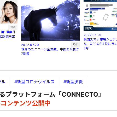
短信
第1号案件
2022.05.25
20億円出
英国スマホ市場シェア
ル OPPOが4位にラン
短信
2022.07.20
3月
世界のユニコーン企業数、中国と米国が
7割超
テル
#新型コロナウイルス
#新型肺炎
るプラットフォーム「CONNECTO」
料コンテンツ公開中