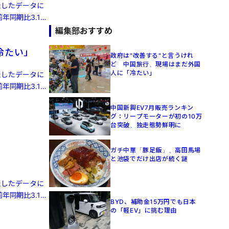
発表したデータに
年同期比3.1%
編集部おすすめ
冷たい」
政府は"改善する"と言うけれ
ど 中国旅行、現場はまだ外国
人に「冷たい」
発表したデータに
年同期比3.1%
中国新興EV7月販売ランキン
グ：リープモーターが初の10万
台突破、独走態勢鮮明に
ガチ中華「豚足飯」、高田馬場
と池袋でだけ出店が続く謎
発表したデータに
年同期比3.1%
BYD、補助金15万円でも日本
の「軽EV」に挑む理由