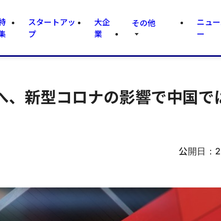
特
スタートアッ
大企
ニュー
その他
集
プ
業
ー
減へ、新型コロナの影響で中国で
公開日：
2