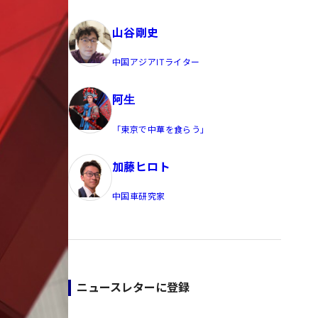
員/Yahoo公式コメンテーター
山谷剛史
中国アジアITライター
阿生
「東京で中華を食らう」
加藤ヒロト
中国車研究家
ニュースレターに登録