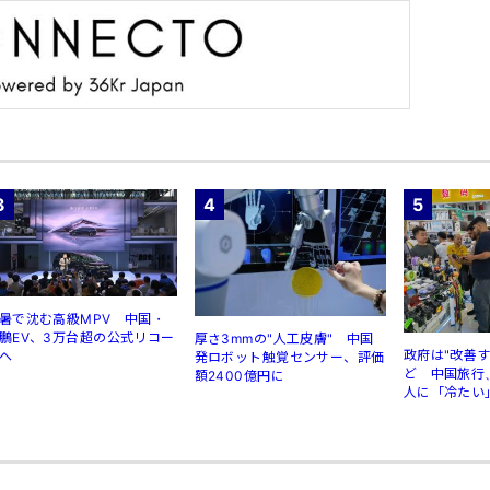
3
4
5
暑で沈む高級MPV 中国・
鵬EV、3万台超の公式リコー
厚さ3mmの"人工皮膚" 中国
政府は"改善
へ
発ロボット触覚センサー、評価
ど 中国旅行
額2400億円に
人に「冷たい