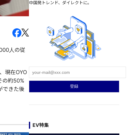
中国発トレンド、ダイレクトに。
00人の従
、現在OYO
の約50%
ができた後
EV特集