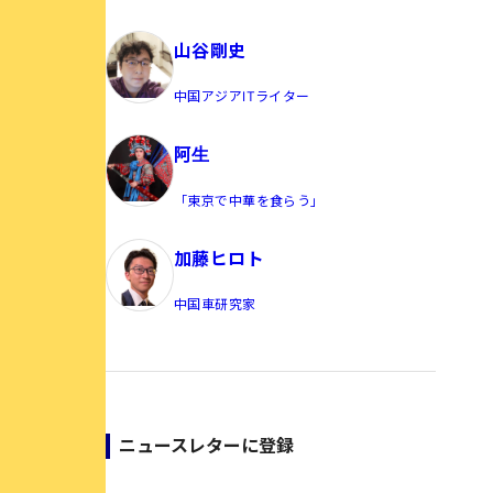
員/Yahoo公式コメンテーター
山谷剛史
中国アジアITライター
阿生
「東京で中華を食らう」
加藤ヒロト
中国車研究家
ニュースレターに登録