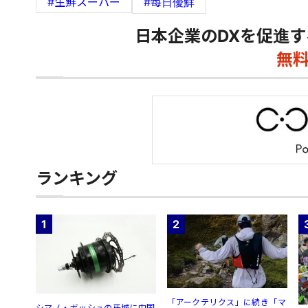
#生鮮スーパー
#每日優鮮
日本企業のDXを促進す
無
ランキング
1
2
「アークテリクス」に続き「マ
シマノ・ボッシュの牙城に中国