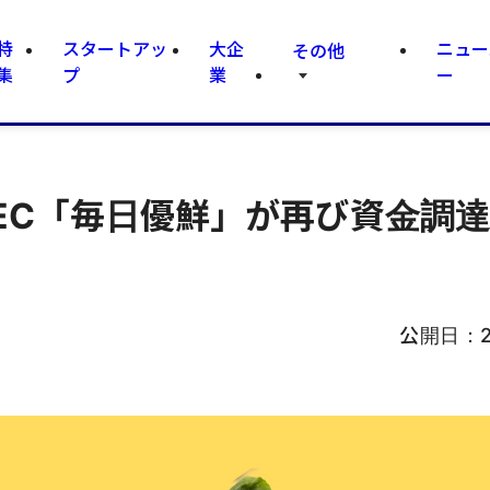
特
スタートアッ
大企
ニュー
その他
集
プ
業
ー
EC「毎日優鮮」が再び資金調
公開日：