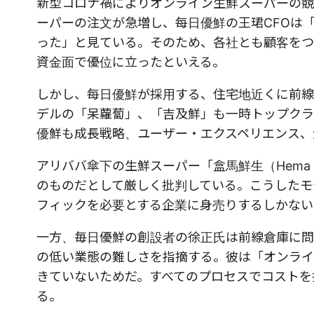
新型コロナ禍によりオンライン生鮮スーパーの競
ーパーの注文が急増し、每日優鮮の王珺CFOは
った」と見ている。そのため、各社とも顧客をつ
資金面で優位に立ったといえる。
しかし、每日優鮮が採用する、住宅地近くに前線
デルの「呆蘿蔔」、「吉及鮮」も一時トップクラ
優鮮も成長戦略、ユーザー・エクスペリエンス、
アリババ傘下の生鮮スーパー「盒馬鮮生（Hema 
のものだとして厳しく批判している。こうしたモ
フィックを必要とする企業に身売りするしかない
一方、毎日優鮮の創設者の徐正氏は前線倉庫に問
の低い業態の難しさを指摘する。彼は「オンライ
きていないためだ。すべてのプロセスでコストを
る。