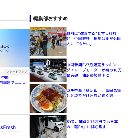
編集部おすすめ
政府は"改善する"と言うけれ
ど 中国旅行、現場はまだ外国
人に「冷たい」
中国新興EV7月販売ランキン
グ：リープモーターが初の10万
スタートアップ
台突破、独走態勢鮮明に
 中国
0億円調達でユニコ
ガチ中華「豚足飯」、高田馬場
と池袋でだけ出店が続く謎
BYD、補助金15万円でも日本
sFresh
の「軽EV」に挑む理由