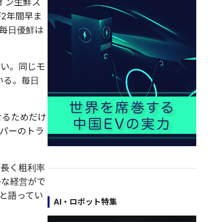
イン生鮮ス
2年間早ま
每日優鮮は
ない。同じモ
いる。毎日
せるためだけ
パーのトラ
が長く粗利率
かな経営がで
と語ってい
AI・ロボット特集