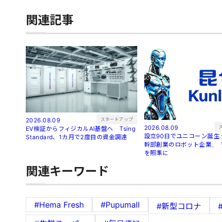
関連記事
スタートアップ
2026.08.09
2026.08.09
EV検証からフィジカルAI基盤へ Tsing
設立90日でユニコーン誕生 元アリババ
Standard、1カ月で2度目の資金調達
幹部創業のロボット企業、「O
を照準に
関連キーワード
#Hema Fresh
#Pupumall
#新型コロナ