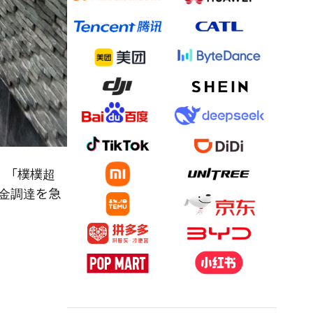
い、「樸樸超
資金調達を急