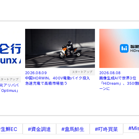
スタートアップ
2026.08.09
2026.08.08
中国HORWIN、400V電動バイク投入
画像生成AIで世界3位
スタートアップ
急速充電で高級市場狙う
「HiDream」、35
ーンに
ptimus」
#Mis
#生鮮EC
#資金調達
#盒馬鮮生
#叮咚買菜