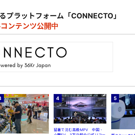
るプラットフォーム「CONNECTO」
料コンテンツ公開中
3
4
5
猛暑で沈む高級MPV 中国・
小鵬EV、3万台超の公式リコー