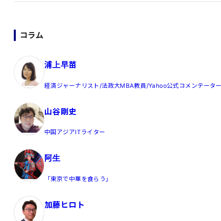
コラム
浦上早苗
経済ジャーナリスト/法政大MBA教員/Yahoo公式コメンテータ
山谷剛史
中国アジアITライター
阿生
「東京で中華を食らう」
加藤ヒロト