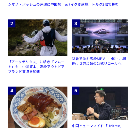
シマノ・ボッシュの牙城に中国勢 eバイク変速機、トルク2倍で挑む
2
3
猛暑で沈む高級MPV 中国・小鵬
「アークテリクス」に続き「マムー
EV、3万台超の公式リコールへ
ト」も 中国資本、高級アウトドア
ブランド買収を加速
4
5
中国ヒューマノイド「Unitree」