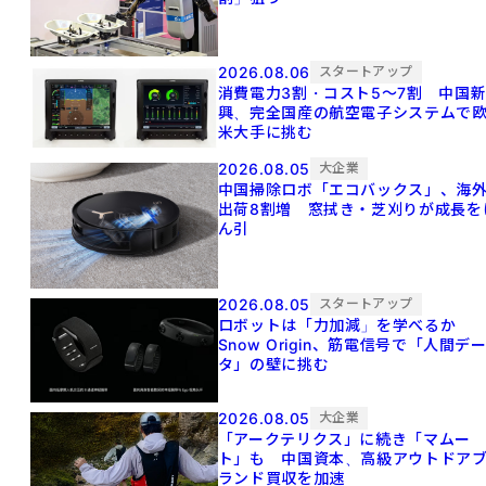
2026.08.06
スタートアップ
消費電力3割・コスト5〜7割 中国
興、完全国産の航空電子システムで
米大手に挑む
2026.08.05
大企業
中国掃除ロボ「エコバックス」、海
出荷8割増 窓拭き・芝刈りが成長を
ん引
2026.08.05
スタートアップ
ロボットは「力加減」を学べるか
Snow Origin、筋電信号で「人間デ
タ」の壁に挑む
2026.08.05
大企業
「アークテリクス」に続き「マムー
ト」も 中国資本、高級アウトドア
ランド買収を加速