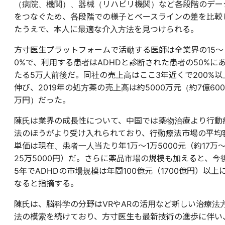
（病院、機関）、器械（リハビリ機関）など各段階のデー
をつなぐため、各段階での様子とベースラインの差を比較
たうえで、本人に最適な介入方法を見つけられる。
方寸医生プラットフォームで活動する医師は全業界の15～
0%で、利用する患者はADHDと診断された患者の50%に
たる5万人前後だ。同社の売上高はここ3年近くで200%以
伸び、2019年の処方薬の売上高は約5000万元（約7億600
万円）だった。
陳氏は業界の成長性について、中国では薬物治療より行動
法のほうがより受け入れられており、行動療法市場の平均
単価は現在、患者一人当たり年1万～1万5000元（約17万
25万5000円）だ。さらに薬品市場の規模も加えると、今
5年でADHDの市場規模は年間100億元（1700億円）以上
なると指摘する。
陳氏は、脳科学の分野はVRやARの活用など新しい治療法
法の模索を続けており、方寸医生も最新技術の進歩に伴い