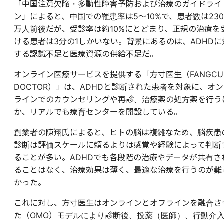
「中国注意欠陥・多動性障害予防および治療のガイドライ
ン」によると、中国での罹患率は5～10%で、患者数は230
万人前後だが、受診率は約10%にとどまり、正規の治療を
ける患者は3分の1しかいない。背景にあるのは、ADHDに
する認識不足と医療資源の供給不足だ。
オンライン医療サービスを提供する「方寸医生（FANGCU
DOCTOR）」は、ADHDと診断された患者を対象に、オン
ラインでのカウンセリングや再診、治療薬の処方薬を行う
か、リアルでも療育センターを開設している。
創業者の陳翔氏によると、ヒトの脳は複雑なため、脳疾患
診断は評価スケールに頼るよりは感覚や経験によって判断
ることが多い。ADHDでも各段階の治療やデータが共有さ
ることはなく、治療効果は薄く、最適な治療を行うのが難
かった。
これに対し、方寸医生はオンラインとオフラインを融合さ
た（OMO）モデルにより診断後、投薬（医師）、行動介