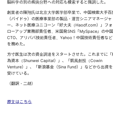
脳科学の別の疾病分野への対応も模索すると強調した。
創業者の陳翔氏は北京大学医学部卒業で、中国検索大手百
（バイドゥ）の医療事業部の製品・運営シニアマネージャ
ー、ネット医療ユニコーン「好大夫（Haodf.com）」フォ
ローアップ業務部責任者、米国発SNS「MySpace」の中
CTO、アリババ技術責任者、Yahoo！中国技術責任者など
を務めた。
方寸医生は次の資金調達をスタートさせた。これまでに「
為資本（Shunwei Capital）」、「凱風創投（Cowin
Venture）」、「新浪基金（Sina Fund）」などから出資を
受けている。
（翻訳・二胡）
原文はこちら