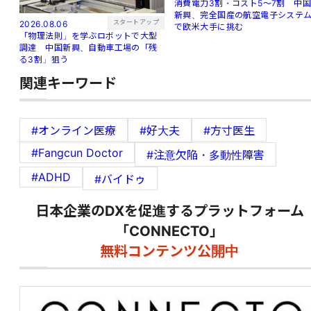
消費電力3割・コスト5〜7割 中
新興、完全国産の航空電子システ
スタートアップ
2026.08.06
で欧米大手に挑む
「物理法則」を学ぶロボットで大型
調達 中国新興、自動車工場の「残
る3割」狙う
関連キーワード
#オンライン医療
#好大夫
#方寸医生
#Fangcun Doctor
#注意欠陥・多動性障害
#ADHD
#バイドゥ
日本企業のDXを促進するプラットフォーム
「CONNECTO」
無料コンテンツ公開中