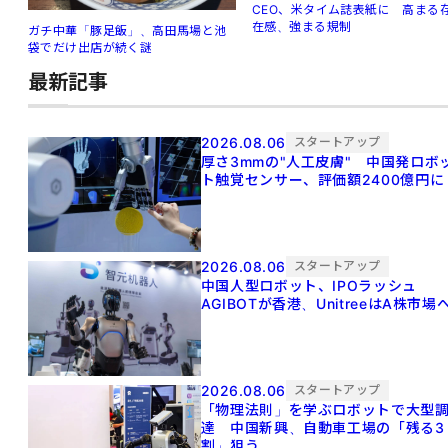
CEO、米タイム誌表紙に 高まる
在感、強まる規制
ガチ中華「豚足飯」、高田馬場と池
袋でだけ出店が続く謎
最新記事
2026.08.06
スタートアップ
厚さ3mmの"人工皮膚" 中国発ロボ
ト触覚センサー、評価額2400億円に
2026.08.06
スタートアップ
中国人型ロボット、IPOラッシュ
AGIBOTが香港、UnitreeはA株市場
2026.08.06
スタートアップ
「物理法則」を学ぶロボットで大型
達 中国新興、自動車工場の「残る3
割」狙う