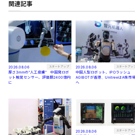
関連記事
スタートアップ
スタートアッ
2026.08.06
2026.08.06
厚さ3mmの"人工皮膚" 中国発ロボ
中国人型ロボット、IPOラッシュ
ット触覚センサー、評価額2400億円
AGIBOTが香港、UnitreeはA株市
に
へ
スタートアッ
2026.08.06