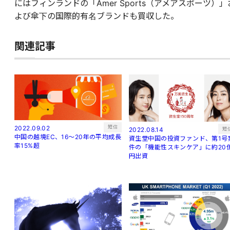
にはフィンランドの「Amer Sports（アメアスポーツ）」
よび傘下の国際的有名ブランドも買収した。
関連記事
短信
2022.09.02
短
2022.08.14
中国の越境EC、16～20年の平均成長
資生堂中国の投資ファンド、第1号
率15%超
件の「機能性スキンケア」に約20
円出資