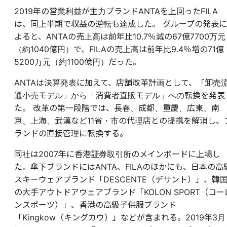
2019年の営業利益が主力ブランドANTAを上回ったFILA
は、同上半期で収益の逆転も達成した。 グループの発表に
よると、ANTAの売上高は前年比10.7％減の67億7700万元
（約1040
億円）で、FILAの売上高は前年比9.4％増の71億
5200万元（約1100億円）だった。
ANTAは決算発表に加えて、店舗改革計画として、「卸売
通小売モデル」から「消費者直販モデル」への転換を発表
た。 改革の第一段階では、長春、成都、重慶、広東、南
京、上海、武漢など11省・市の代理店との提携を解消し、
ランドの直接管理に転換する。
同社は2007年に香港証券取引所のメインボードに上場し
た。傘下ブランドにはANTA、FILAのほかにも、日本の高
スキーウェアブランド「
DESCENTE（
デサント）」、韓
の大手アウトドアウェアブランド「KOLON SPORT（コー
ンスポーツ）」、香港の高級子供服ブランド
「Kingkow（キングカウ）」などが含まれる。2019年3月