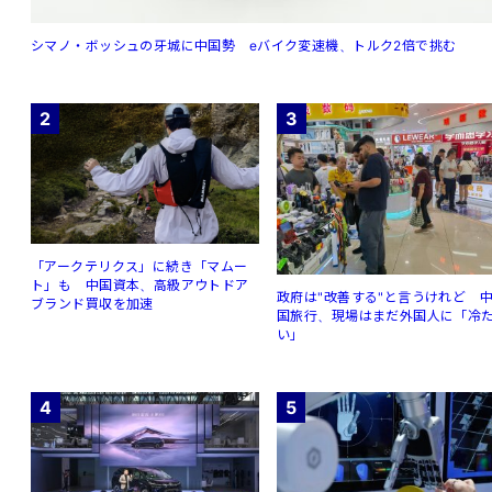
シマノ・ボッシュの牙城に中国勢 eバイク変速機、トルク2倍で挑む
2
3
「アークテリクス」に続き「マムー
ト」も 中国資本、高級アウトドア
政府は"改善する"と言うけれど 
ブランド買収を加速
国旅行、現場はまだ外国人に「冷
い」
4
5