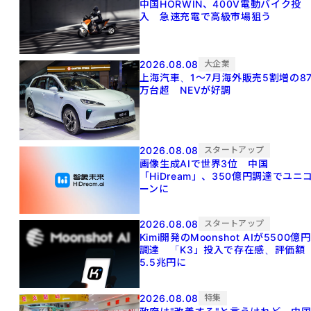
中国HORWIN、400V電動バイク投
入 急速充電で高級市場狙う
2026.08.08
大企業
上海汽車、1～7月海外販売5割増の8
万台超 NEVが好調
2026.08.08
スタートアップ
画像生成AIで世界3位 中国
「HiDream」、350億円調達でユニ
ーンに
2026.08.08
スタートアップ
Kimi開発のMoonshot AIが5500億円
調達 「K3」投入で存在感、評価額
5.5兆円に
2026.08.08
特集