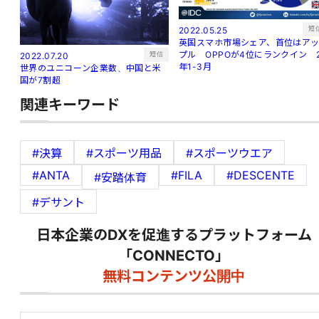
短
2022.05.25
英国スマホ市場シェア、首位はア
プル OPPOが4位にランクイン 
短信
2022.07.20
年1-3月
世界のユニコーン企業数、中国と米
国が7割超
関連キーワード
#決算
#スポーツ用品
#スポーツウエア
#ANTA
#FILA
#DESCENTE
#安踏体育
#デサント
日本企業のDXを促進するプラットフォーム
「CONNECTO」
無料コンテンツ公開中