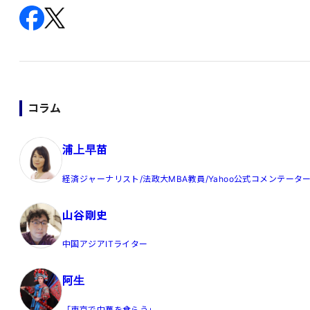
コラム
浦上早苗
経済ジャーナリスト/法政大MBA教員/Yahoo公式コメンテータ
山谷剛史
中国アジアITライター
阿生
「東京で中華を食らう」