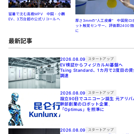
猛暑で沈む高級MPV 中国・小鵬
EV、3万台超の公式リコールへ
厚さ3mmの"人工皮膚" 中国発ロ
ット触覚センサー、評価額2400億
に
最新記事
2026.08.09
スタートアップ
EV検証からフィジカルAI基盤へ
Tsing Standard、1カ月で2度目の
調達
2026.08.09
スタートアップ
設立90日でユニコーン誕生 元アリババ
幹部創業のロボット企業、
「Optimus」を照準に
2026.08.09
スタートアップ