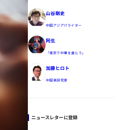
員/Yahoo公式コメンテーター
山谷剛史
中国アジアITライター
阿生
「東京で中華を食らう」
加藤ヒロト
中国車研究家
ニュースレターに登録