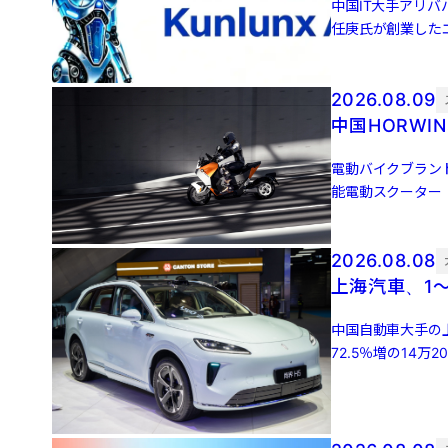
中国IT大手アリ
任庚氏が創業した
3回の資金調達を完
2026.08.09
中国HORW
電動バイクブラン
能電動スクーター「
万円）から。 […]
2026.08.08
上海汽車、1～
中国自動車大手の
72.5％増の14万
33万900 […]