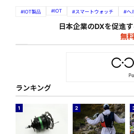
#IOT
#IOT製品
#スマートウォッチ
#ヘ
日本企業のDXを促進す
無
ランキング
1
2