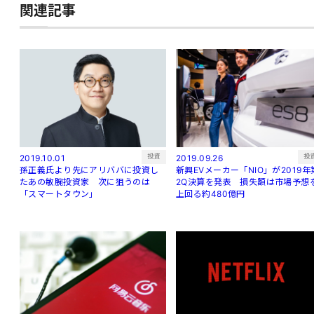
関連記事
投資
投
2019.10.01
2019.09.26
孫正義氏より先にアリババに投資し
新興EVメーカー「NIO」が2019年
たあの敏腕投資家 次に狙うのは
2Q決算を発表 損失額は市場予想
「スマートタウン」
上回る約480億円