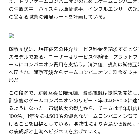
え、トップゲームコンパニオンのためにゲームコンパニオ
の生放送主、ハイスキル職業選手、インフルエンサーの3
の異なる職業の発展ルートを計画している。
鯨致互娱は、現在従来の仲介サービス料金を請求するビジ
スモデルである。ユーザーはサービス体験後、プラットフ
ームにコンパニオン費用を支払う。清算後、残高は鯨致互
へ戻され、鯨致互娱からゲームコンパニオンに料金を支払
形だ。
この段階で、鯨致互娱と陪玩咖、暴鶏電競は提携を開始し
訓練後のゲームコンパニオンのリピート率は40-50％に達
るようになった。市場拡大の観点から、チームは半年以内
100名、1年後には500名の優秀なゲームコンパニオン育て
げることを目標としている。地域性により青島から始め、
の後成都と上海へビジネスを広げていく。