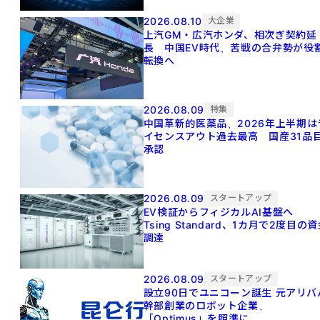
2026.08.10
大企業
上汽GM・広汽ホンダ、相次ぎ契約延
長 中国EV時代、苦戦の合弁勢が役
転換へ
2026.08.09
特集
中国革新的医薬品、2026年上半期は
イセンスアウト過去最高 国産31品
承認
2026.08.09
スタートアップ
EV検証からフィジカルAI基盤へ
Tsing Standard、1カ月で2度目の
調達
2026.08.09
スタートアップ
設立90日でユニコーン誕生 元アリババ
幹部創業のロボット企業、
「Optimus」を照準に