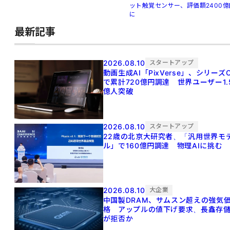
ット触覚センサー、評価額2400億
に
最新記事
2026.08.10
スタートアップ
動画生成AI「PixVerse」、シリーズ
で累計720億円調達 世界ユーザー1.
億人突破
2026.08.10
スタートアップ
22歳の北京大研究者、「汎用世界モ
ル」で160億円調達 物理AIに挑む
2026.08.10
大企業
中国製DRAM、サムスン超えの強気
格 アップルの値下げ要求、長鑫存
が拒否か