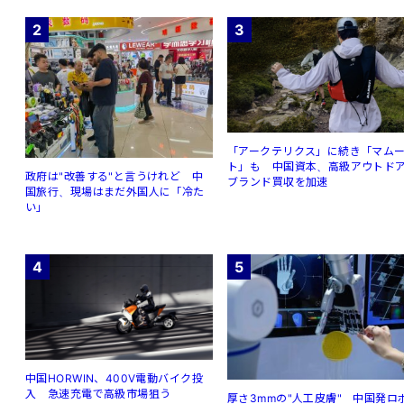
2
3
「アークテリクス」に続き「マム
ト」も 中国資本、高級アウトド
政府は"改善する"と言うけれど 中
ブランド買収を加速
国旅行、現場はまだ外国人に「冷た
い」
4
5
中国HORWIN、400V電動バイク投
入 急速充電で高級市場狙う
厚さ3mmの"人工皮膚" 中国発ロ