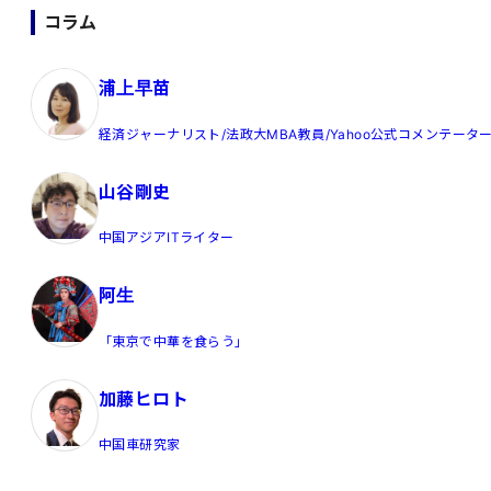
コラム
浦上早苗
経済ジャーナリスト/法政大MBA教員/Yahoo公式コメンテータ
山谷剛史
中国アジアITライター
阿生
「東京で中華を食らう」
加藤ヒロト
中国車研究家