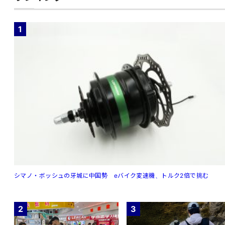
1
シマノ・ボッシュの牙城に中国勢 eバイク変速機、トルク2倍で挑む
2
3