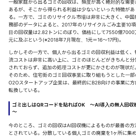
一般家庭から出るゴミの回収は、頻度が高く絶対的な需要
あるが、そこから得られる利益は少ないといった特徴があ
る。一方で、ゴミのリサイクル市場は非常に大きく、中国
務部のデータによると、2017年のリサイクルごみ主要10項
目の回収量は2.82トンにのぼり、価格にして7550億7000
元に及ぶという(※2018年7月現在、1元＝16～17円)。
しかしその一方で、個人から出るゴミの回収利益は低く、
流コストは非常に高い上に、ゴミのほとんどがきちんと分
されておらず、追加の処理コストが更にかさむのが現状だ
そのため、住宅街のゴミ回収事業に取り組もうとした一部
O2Oスタートアップ企業は、最終的にB2B向けの事業に方
転換している。
ゴミ出しはQRコードを貼ればOK ～AI導入の無人回収
～
今のところ、ゴミの回収はAI回収機によるものが最善の方
とされている。分散している個人ゴミの廃棄を1ヶ所に集