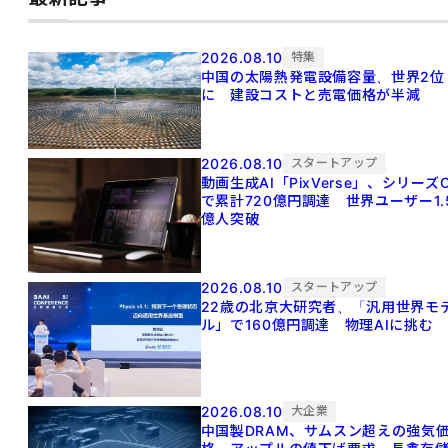
2026.08.10
特集
中国の太陽熱発電設備容量、世界2位
に 建設コストと売電価格が半減
2026.08.10
スタートアップ
動画生成AI「PixVerse」、シリーズ
で累計720億円調達 世界ユーザー1.
億人突破
2026.08.10
スタートアップ
22歳の北京大研究者、「汎用世界モ
ル」で160億円調達 物理AIに挑む
2026.08.10
大企業
中国製DRAM、サムスン超えの強気