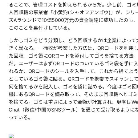
ることで、管理コストを抑えられるからだ。少し前、ゴミ
人回収機の事業者「小黄狗(シャオフアンゴウ)」が、シリ
ズAラウンドで10億5000万元の資金調達に成功したのも、
このことを裏付けしている。
しかしゴミをどう分類し、どう回収するかは企業によって
きく異なる。一桶收が考案した方法は、QRコードを利用
た回収。ゴミ袋にQRコードを添付してゴミを捨てる方法
だ。ユーザーはまずQRコードのついているゴミ袋を手に
れるか、QRコードのシールを入手して、これから捨てよ
としているゴミ袋に貼る。QRコードを携帯でスキャンし
何を捨てるかを記入し、ゴミを袋に詰める。今度はゴミ回
機にあるQRコードを読み取って、そのまま回収機へとゴミ
を捨てる。ゴミは重さによって金額が計算され、顧客はW
Chat（微信/中国のSNSツール）を通じて受け取るように
っている。