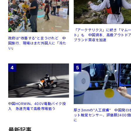
「アークテリクス」に続き「マム
ト」も 中国資本、高級アウトド
政府は"改善する"と言うけれど 中
ブランド買収を加速
国旅行、現場はまだ外国人に「冷た
い」
4
5
中国HORWIN、400V電動バイク投
入 急速充電で高級市場狙う
厚さ3mmの"人工皮膚" 中国発ロ
ット触覚センサー、評価額2400億
に
最新記事