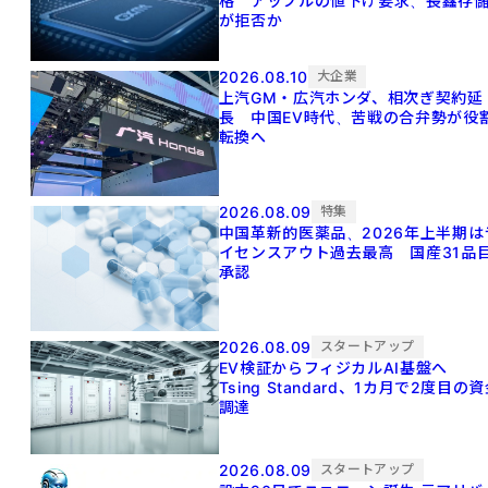
格 アップルの値下げ要求、長鑫存
が拒否か
2026.08.10
大企業
上汽GM・広汽ホンダ、相次ぎ契約延
長 中国EV時代、苦戦の合弁勢が役
転換へ
2026.08.09
特集
中国革新的医薬品、2026年上半期は
イセンスアウト過去最高 国産31品
承認
2026.08.09
スタートアップ
EV検証からフィジカルAI基盤へ
Tsing Standard、1カ月で2度目の
調達
2026.08.09
スタートアップ