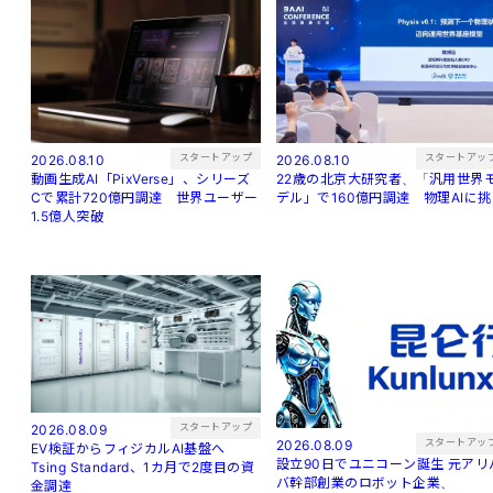
スタートアップ
スタートアッ
2026.08.10
2026.08.10
動画生成AI「PixVerse」、シリーズ
22歳の北京大研究者、「汎用世界
Cで累計720億円調達 世界ユーザー
デル」で160億円調達 物理AIに
1.5億人突破
スタートアップ
2026.08.09
スタートアッ
2026.08.09
EV検証からフィジカルAI基盤へ
設立90日でユニコーン誕生 元アリバ
Tsing Standard、1カ月で2度目の資
バ幹部創業のロボット企業、
金調達