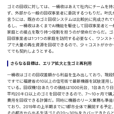
ゴミの回収に対しては、一桶收はあえて社内にチームを持
ず、外部から一般の回収事業者に委託するつもりだ。叶氏
言うには、既存のゴミ回収システムは比較的に完成されて
るし、一桶收はあくまでAI機能を駆使して回収事業者と一
家庭との接点を取り持つ役割を担うのが使命だからだ。ゴ
回収事業者は1つ1つの家庭を訪問する必要なく、ワンスト
プで大量の再生資源を回収できるので、少々コストがかか
てでも契約しようとする。
さらなる目標は、エリア拡大と生ゴミ再利用
一桶收はゴミの回収差額から利益を生み出しており、現段
ですでに福建省の10以上の住宅街で最新機器を試験運用し
ている。回収機1台あたりの価格は1000元台。1台あたり日
平均20キロ以上のゴミを回収できるので、7～10ヶ月で購
費用を回収できる計算だ。同時に機器のリース業務も準備
ており、2019年の上半期までに1都市全体で展開する予定
その都市から出る生活ゴミの20～30％をカバーできたら