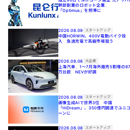
幹部創業のロボット企業、
「Optimus」を照準に
2026.08.09
スタートアップ
中国HORWIN、400V電動バイク投
入 急速充電で高級市場狙う
2026.08.08
大企業
上海汽車、1～7月海外販売5割増の8
万台超 NEVが好調
2026.08.08
スタートアップ
画像生成AIで世界3位 中国
「HiDream」、350億円調達でユニ
ーンに
2026.08.08
スタートアップ