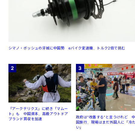
シマノ・ボッシュの牙城に中国勢 eバイク変速機、トルク2倍で挑む
2
3
「アークテリクス」に続き「マムー
ト」も 中国資本、高級アウトドア
政府は"改善する"と言うけれど 
ブランド買収を加速
国旅行、現場はまだ外国人に「冷
い」