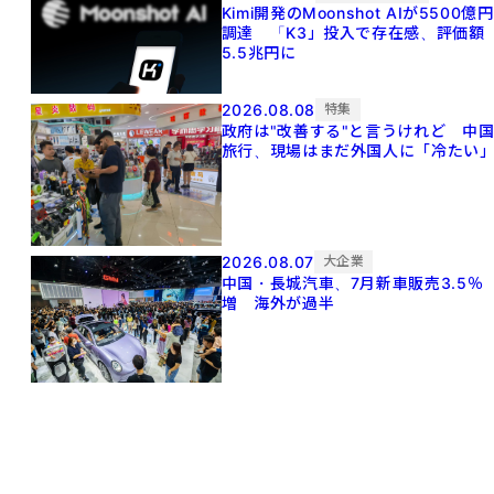
Kimi開発のMoonshot AIが5500億円
調達 「K3」投入で存在感、評価額
5.5兆円に
2026.08.08
特集
政府は"改善する"と言うけれど 中
旅行、現場はまだ外国人に「冷たい
2026.08.07
大企業
中国・長城汽車、7月新車販売3.5％
増 海外が過半