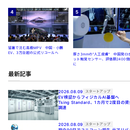
4
5
猛暑で沈む高級MPV 中国・小鵬
EV、3万台超の公式リコールへ
厚さ3mmの"人工皮膚" 中国発ロ
ット触覚センサー、評価額2400億
に
最新記事
2026.08.09
スタートアップ
EV検証からフィジカルAI基盤へ
Tsing Standard、1カ月で2度目の
調達
2026.08.09
スタートアップ
設立90日でユニコーン誕生 元アリババ