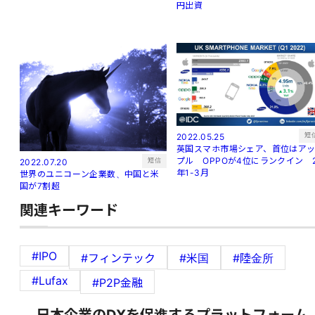
円出資
短
2022.05.25
英国スマホ市場シェア、首位はア
プル OPPOが4位にランクイン 
短信
2022.07.20
年1-3月
世界のユニコーン企業数、中国と米
国が7割超
関連キーワード
#IPO
#フィンテック
#米国
#陸金所
#Lufax
#P2P金融
日本企業のDXを促進するプラットフォーム