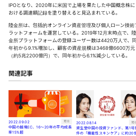
IPOとなり、2020年に米国で上場を果たした中国概念株に
おける調達額記録を塗り替えると見込まれている。
陸金所は、包括的オンライン資産管理及び個人ローン技術
ラットフォームを運営している。2019年12月末時点で、
金所プラットフォームの登録ユーザー数は4420万人で、
年初から9.1%増加し、顧客の資産規模は3468億6600万元
（約5兆2200億円）で、同年初から6.1%減少している。
関連記事
短信
2022.09.02
短
2022.08.14
中国の越境EC、16～20年の平均成長
資生堂中国の投資ファンド、第1号
率15%超
件の「機能性スキンケア」に約20