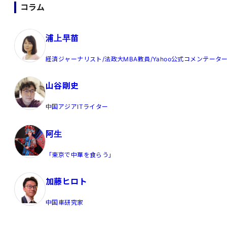
コラム
浦上早苗
経済ジャーナリスト/法政大MBA教員/Yahoo公式コメンテータ
山谷剛史
中国アジアITライター
阿生
「東京で中華を食らう」
加藤ヒロト
中国車研究家