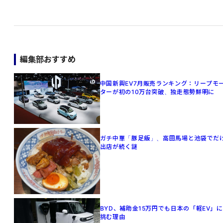
編集部おすすめ
中国新興EV7月販売ランキング：リープモ
ターが初の10万台突破、独走態勢鮮明に
ガチ中華「豚足飯」、高田馬場と池袋でだ
出店が続く謎
BYD、補助金15万円でも日本の「軽EV」に
挑む理由