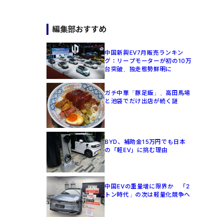
編集部おすすめ
中国新興EV7月販売ランキン
グ：リープモーターが初の10万
台突破、独走態勢鮮明に
ガチ中華「豚足飯」、高田馬場
と池袋でだけ出店が続く謎
BYD、補助金15万円でも日本
の「軽EV」に挑む理由
中国EVの重量増に限界か 「2
トン時代」の次は軽量化競争へ