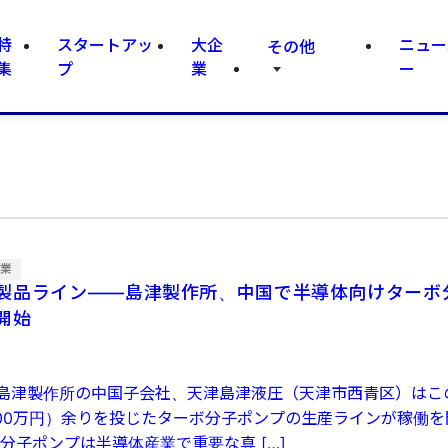
特
スタートアッ
大企
ニュー
その他
集
プ
業
ー
企業
製品ライン——島津製作所、中国で半導体向けターボ
開始
島津製作所の中国子会社、天津島津液圧（天津市西青区）はこの
000万円）余りを投じたターボ分子ポンプの生産ラインが稼働
分子ポンプは半導体産業で重要な真 […]