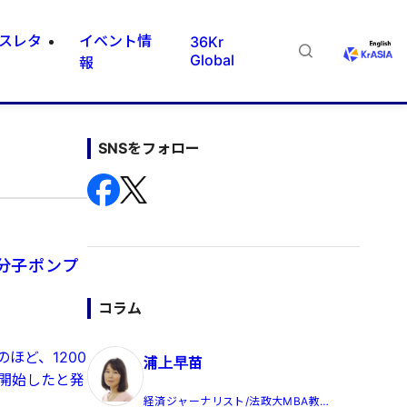
スレタ
イベント情
36Kr
Global
報
SNSをフォロー
分子ポンプ
コラム
ほど、1200
浦上早苗
を開始したと発
経済ジャーナリスト/法政大MBA教