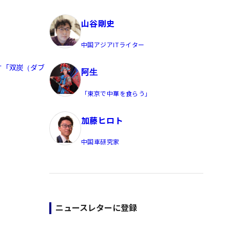
員/Yahoo公式コメンテーター
山谷剛史
中国アジアITライター
す「双炭（ダブ
阿生
「東京で中華を食らう」
加藤ヒロト
中国車研究家
ニュースレターに登録