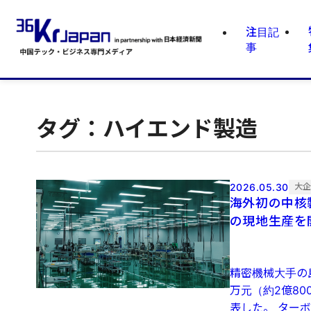
注目記
事
タグ：ハイエンド製造
2026.05.30
大
海外初の中核
の現地生産を
精密機械大手の
万元（約2億8
表した。 ターボ