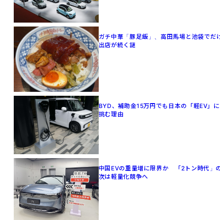
ガチ中華「豚足飯」、高田馬場と池袋でだ
出店が続く謎
BYD、補助金15万円でも日本の「軽EV」に
挑む理由
中国EVの重量増に限界か 「2トン時代」
次は軽量化競争へ