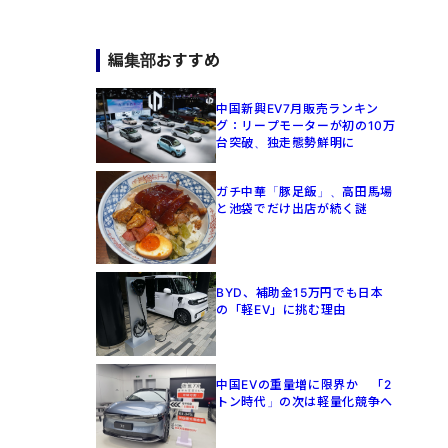
編集部おすすめ
中国新興EV7月販売ランキン
グ：リープモーターが初の10万
台突破、独走態勢鮮明に
ガチ中華「豚足飯」、高田馬場
と池袋でだけ出店が続く謎
BYD、補助金15万円でも日本
の「軽EV」に挑む理由
中国EVの重量増に限界か 「2
トン時代」の次は軽量化競争へ