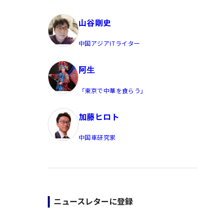
員/Yahoo公式コメンテーター
山谷剛史
中国アジアITライター
阿生
「東京で中華を食らう」
加藤ヒロト
中国車研究家
ニュースレターに登録