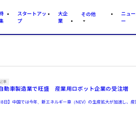
特
スタートアッ
大企
ニュー
その他
集
プ
業
ー
記事
自動車製造業で旺盛 産業用ロボット企業の受注増
月18日】中国では今年、新エネルギー車（NEV）の生産拡大が加速し、