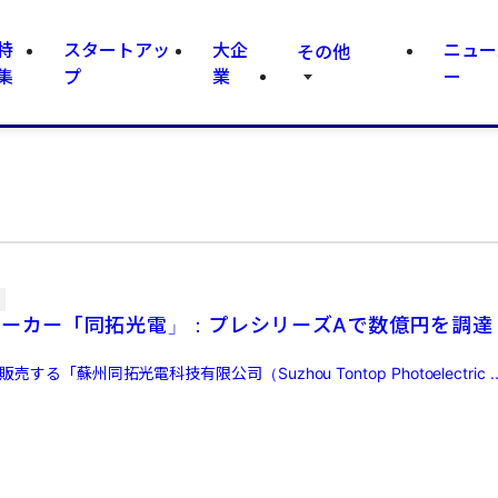
特
スタートアッ
大企
ニュー
その他
集
プ
業
ー
メーカー「同拓光電」：プレシリーズAで数億円を調達
する「蘇州同拓光電科技有限公司（Suzhou Tontop Photoelectric ..