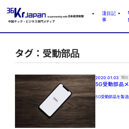
注目記
事
タグ：受動部品
2020.01.03
短信
5G受動部品
5G受動部品を製造販売