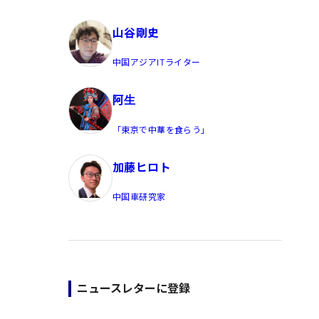
員/Yahoo公式コメンテーター
山谷剛史
中国アジアITライター
阿生
「東京で中華を食らう」
加藤ヒロト
中国車研究家
ニュースレターに登録