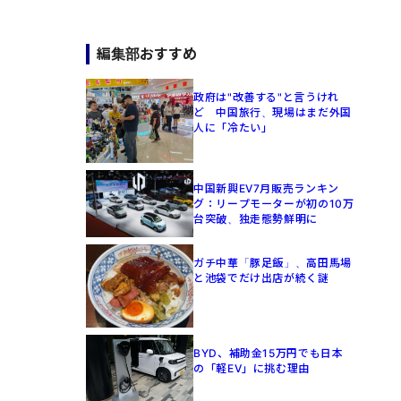
編集部おすすめ
政府は"改善する"と言うけれ
ど 中国旅行、現場はまだ外国
人に「冷たい」
中国新興EV7月販売ランキン
グ：リープモーターが初の10万
台突破、独走態勢鮮明に
ガチ中華「豚足飯」、高田馬場
と池袋でだけ出店が続く謎
BYD、補助金15万円でも日本
の「軽EV」に挑む理由