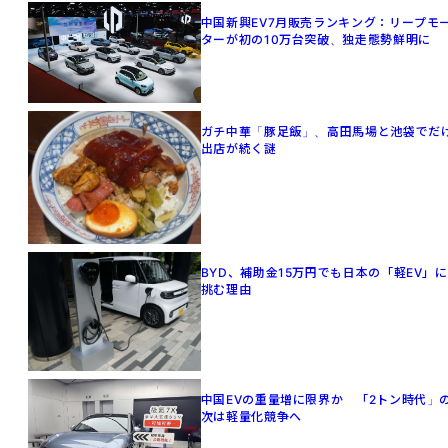
中国新興EV7月販売ランキング：リープモ
ターが初の10万台突破、独走態勢鮮明に
ガチ中華「豚足飯」、高田馬場と池袋でだ
出店が続く謎
BYD、補助金15万円でも日本の「軽EV」に
挑む理由
中国EVの重量増に限界か 「2トン時代」
次は軽量化競争へ