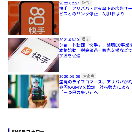
短信
2022.02.27
快手、アリババ・京東傘下の広告サ
ビスとのリンク停止 3月1日より
短信
2021.06.10
ショート動画「快手」、越境EC事業
本格始動 税金優遇・販売支援など
加盟を促進
大企業
2020.09.09
盛況のライブコマース、アリババが約
兆円のGMVを設定 対抗勢力による
「三つ巴の争い」へ
SNSをフォロー