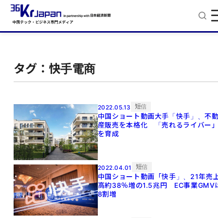
タグ：快手電商
短信
2022.05.13
中国ショート動画大手「快手」、不
産販売を本格化 「売れるライバー
を育成
短信
2022.04.01
中国ショート動画「快手」、21年売
高約38％増の1.5兆円 EC事業GMV
8割増