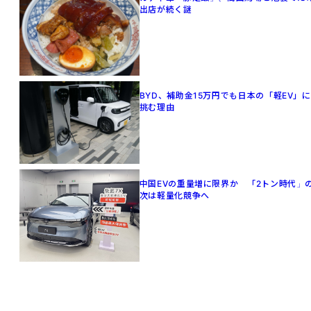
出店が続く謎
BYD、補助金15万円でも日本の「軽EV」に
挑む理由
中国EVの重量増に限界か 「2トン時代」
次は軽量化競争へ