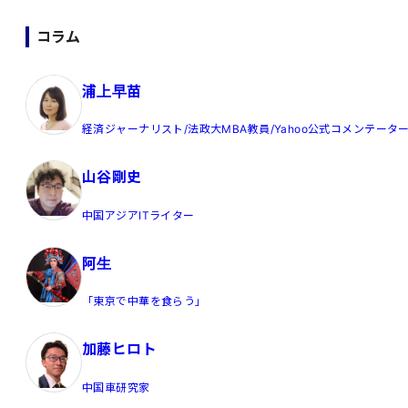
コラム
浦上早苗
経済ジャーナリスト/法政大MBA教員/Yahoo公式コメンテータ
山谷剛史
中国アジアITライター
阿生
「東京で中華を食らう」
加藤ヒロト
中国車研究家