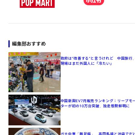
編集部おすすめ
政府は"改善する"と言うけれど 中国旅行
現場はまだ外国人に「冷たい」
中国新興EV7月販売ランキング：リープモ
ターが初の10万台突破、独走態勢鮮明に
ガチ中華「豚足飯」、高田馬場と池袋でだ