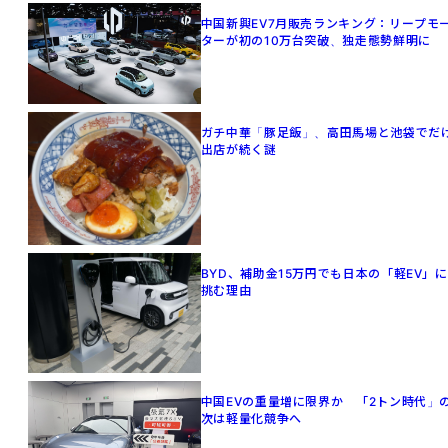
中国新興EV7月販売ランキング：リープモ
ターが初の10万台突破、独走態勢鮮明に
ガチ中華「豚足飯」、高田馬場と池袋でだ
出店が続く謎
BYD、補助金15万円でも日本の「軽EV」に
挑む理由
中国EVの重量増に限界か 「2トン時代」
次は軽量化競争へ