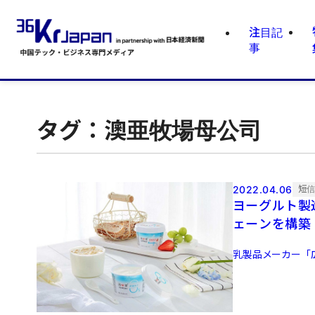
注目記
事
タグ：澳亜牧場母公司
2022.04.06
短
ヨーグルト製
ェーンを構築
乳製品メーカー「広州