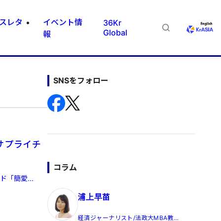
スレタ
イベント情
36Kr
Global
報
SNSをフォロー
サプライチ
コラム
ド「簡愛...
浦上早苗
経済ジャーナリスト/法政大MBA教