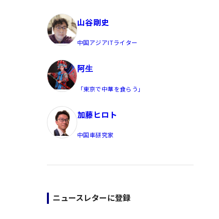
員/Yahoo公式コメンテーター
山谷剛史
中国アジアITライター
阿生
「東京で中華を食らう」
加藤ヒロト
中国車研究家
ニュースレターに登録