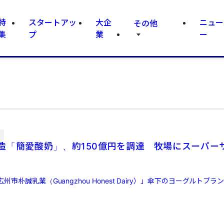
特
スタートアッ
大企
ニュー
その他
集
プ
業
ー
信
造「簡愛酸奶」、約150億円を調達 牧場にスーパー
市朴誠乳業（Guangzhou Honest Dairy）」傘下のヨーグルトブラン