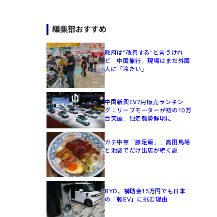
編集部おすすめ
政府は"改善する"と言うけれ
ど 中国旅行、現場はまだ外国
人に「冷たい」
中国新興EV7月販売ランキン
グ：リープモーターが初の10万
台突破、独走態勢鮮明に
ガチ中華「豚足飯」、高田馬場
と池袋でだけ出店が続く謎
BYD、補助金15万円でも日本
の「軽EV」に挑む理由