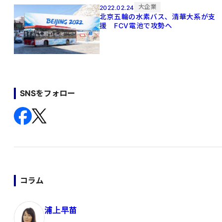
大企業
2022.02.24
北京五輪の水素バス、清華大系が支
援 FCV電池で攻勢へ
SNSをフォロー
コラム
浦上早苗