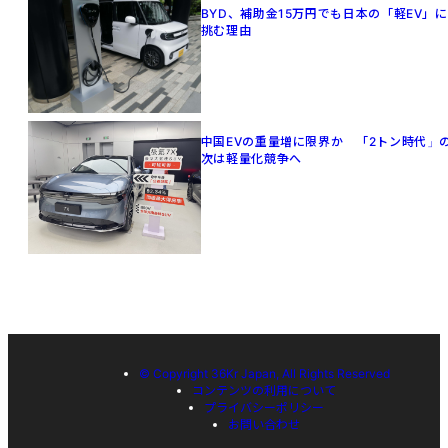
BYD、補助金15万円でも日本の「軽EV」に
挑む理由
中国EVの重量増に限界か 「2トン時代」
次は軽量化競争へ
© Copyright 36Kr Japan, All Rights Reserved
コンテンツの利用について
プライバシーポリシー
お問い合わせ