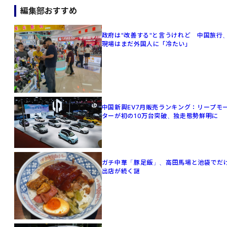
編集部おすすめ
政府は"改善する"と言うけれど 中国旅行
現場はまだ外国人に「冷たい」
中国新興EV7月販売ランキング：リープモ
ターが初の10万台突破、独走態勢鮮明に
ガチ中華「豚足飯」、高田馬場と池袋でだ
出店が続く謎