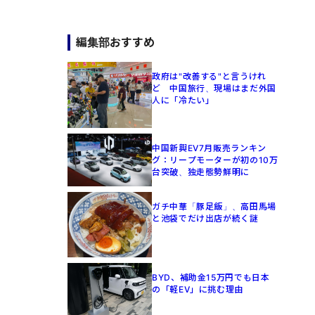
編集部おすすめ
政府は"改善する"と言うけれ
ど 中国旅行、現場はまだ外国
人に「冷たい」
中国新興EV7月販売ランキン
グ：リープモーターが初の10万
台突破、独走態勢鮮明に
ガチ中華「豚足飯」、高田馬場
と池袋でだけ出店が続く謎
BYD、補助金15万円でも日本
の「軽EV」に挑む理由