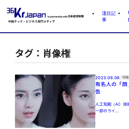
注目記
事
タグ：肖像権
2023.06.06
特
有名人の「顔
告
人工知能（AI）
一部のライ...