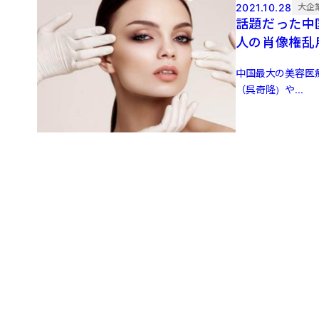
2021.10.28
大企
話題だった中
人の肖像権乱
中国最大の美容医
（呉奇隆）や...