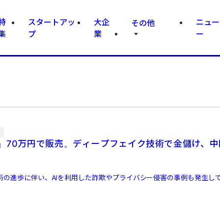
特
スタートアッ
大企
ニュー
その他
集
プ
業
ー
集
」70万円で販売。ディープフェイク技術で金儲け、中
技術の進歩に伴い、AIを利用した詐欺やプライバシー侵害の事例も発生して