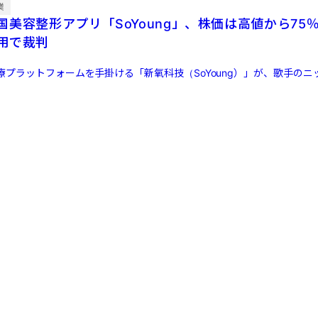
業
国美容整形アプリ「SoYoung」、株価は高値から75
用で裁判
療プラットフォームを手掛ける「新氧科技（SoYoung）」が、歌手のニ