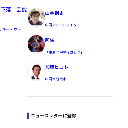
員/Yahoo公式コメンテーター
％下落 芸能
山谷剛史
中国アジアITライター
ッキー・ウー
阿生
「東京で中華を食らう」
加藤ヒロト
中国車研究家
ニュースレターに登録