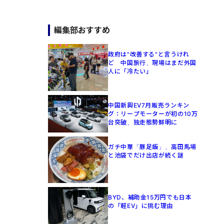
編集部おすすめ
政府は"改善する"と言うけれ
ど 中国旅行、現場はまだ外国
人に「冷たい」
中国新興EV7月販売ランキン
グ：リープモーターが初の10万
台突破、独走態勢鮮明に
ガチ中華「豚足飯」、高田馬場
と池袋でだけ出店が続く謎
BYD、補助金15万円でも日本
の「軽EV」に挑む理由