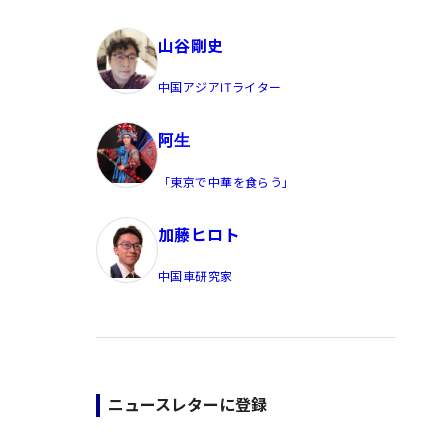
員/Yahoo公式コメンテーター
山谷剛史
中国アジアITライター
阿生
「東京で中華を食らう」
加藤ヒロト
中国車研究家
ニュースレターに登録