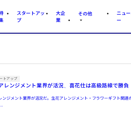
特
スタートアッ
大企
ニュー
その他
集
プ
業
ー
ートアップ
アレンジメント業界が活況、喜花仕は高級路線で勝負
レンジメント業界が活況だ。生花アレンジメント・フラワーギフト関連
.