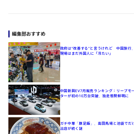
編集部おすすめ
政府は"改善する"と言うけれど 中国旅行
現場はまだ外国人に「冷たい」
中国新興EV7月販売ランキング：リープモ
ターが初の10万台突破、独走態勢鮮明に
ガチ中華「豚足飯」、高田馬場と池袋でだ
出店が続く謎