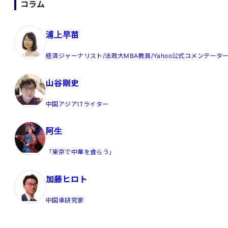
コラム
浦上早苗
経済ジャーナリスト/法政大MBA教員/Yahoo公式コメンテータ
山谷剛史
中国アジアITライター
阿生
「東京で中華を食らう」
加藤ヒロト
中国車研究家