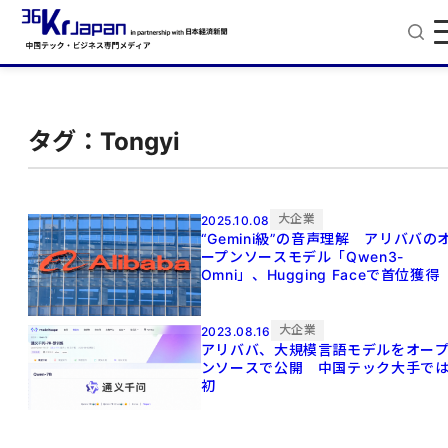
タグ：Tongyi
大企業
2025.10.08
“Gemini級”の音声理解 アリババの
ープンソースモデル「Qwen3-
Omni」、Hugging Faceで首位獲得
大企業
2023.08.16
アリババ、大規模言語モデルをオー
ンソースで公開 中国テック大手で
初