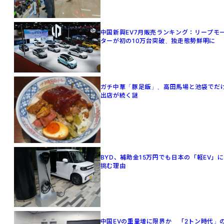
中国新興EV7月販売ランキング：リープモ
ターが初の10万台突破、独走態勢鮮明に
ガチ中華「豚足飯」、高田馬場と池袋でだ
出店が続く謎
BYD、補助金15万円でも日本の「軽EV」に
挑む理由
中国EVの重量増に限界か 「2トン時代」