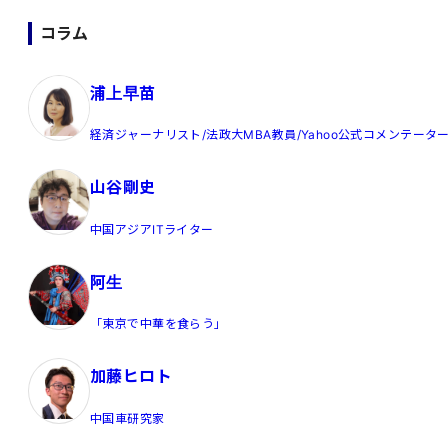
コラム
浦上早苗
経済ジャーナリスト/法政大MBA教員/Yahoo公式コメンテータ
山谷剛史
中国アジアITライター
阿生
「東京で中華を食らう」
加藤ヒロト
中国車研究家