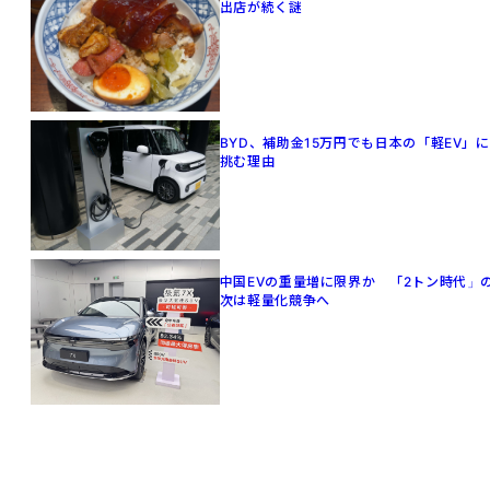
出店が続く謎
BYD、補助金15万円でも日本の「軽EV」に
挑む理由
中国EVの重量増に限界か 「2トン時代」
次は軽量化競争へ