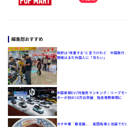
編集部おすすめ
政府は"改善する"と言うけれど 中国旅行
現場はまだ外国人に「冷たい」
中国新興EV7月販売ランキング：リープモ
ターが初の10万台突破、独走態勢鮮明に
ガチ中華「豚足飯」、高田馬場と池袋でだ