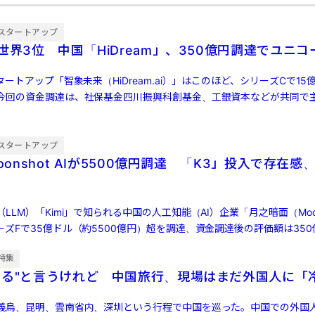
スタートアップ
世界3位 中国「HiDream」、350億円調達でユニコ
タートアップ「智象未来（HiDream.ai）」はこのほど、シリーズCで15
今回の資金調達は、社保基金四川振興科創基金、工銀資本などが共同で
…]
スタートアップ
oonshot AIが5500億円調達 「K3」投入で存在感、
LM）「Kimi」で知られる中国の人工知能（AI）企業「月之暗面（Moons
ズFで35億ドル（約5500億円）超を調達、資金調達後の評価額は350
特集
する"と言うけれど 中国旅行、現場はまだ外国人に「
義烏、昆明、雲南省内、深圳という行程で中国を巡った。中国での外国