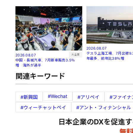
2026.08.07
テスラ上海工場、7月出荷9.
大企業
2026.08.07
年最多、前年比38％増
中国・長城汽車、7月新車販売3.5％
増 海外が過半
関連キーワード
#Wechat
#新興国
#アリペイ
#ファイナ
#ウィーチャットペイ
#アント・フィナンシャル
日本企業のDXを促進す
無