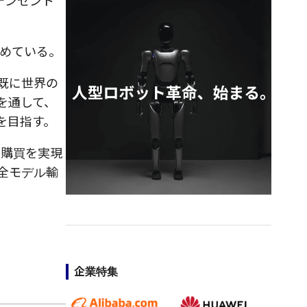
テンセント
めている。
既に世界の
を通して、
を目指す。
の購買を実現
全モデル輸
企業特集