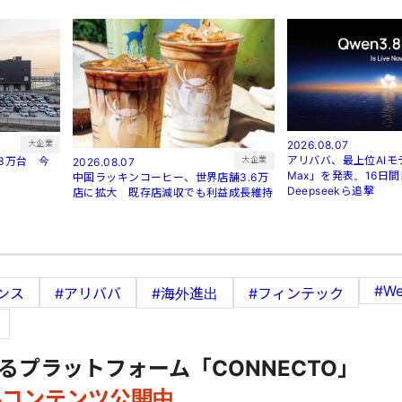
2026.08.07
大企業
アリババ、最上位AIモデ
3万台 今
大企業
2026.08.07
Max」を発表。16日
中国ラッキンコーヒー、世界店舗3.6万
Deepseekら追撃
店に拡大 既存店減収でも利益成長維持
#We
ンス
#アリババ
#海外進出
#フィンテック
るプラットフォーム「CONNECTO」
料コンテンツ公開中