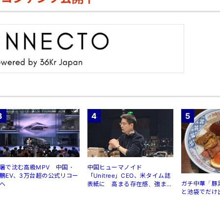
3
4
5
暑で沈む高級MPV 中国・
中国ヒューマノイド
鵬EV、3万台超の公式リコー
「Unitree」CEO、米タイム誌
ガチ中華「豚
へ
表紙に 高まる存在感、強まる
と池袋でだけ
規制