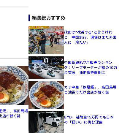
編集部おすすめ
政府は"改善する"と言うけれ
ど 中国旅行、現場はまだ外国
人に「冷たい」
中国新興EV7月販売ランキン
グ：リープモーターが初の10万
台突破、独走態勢鮮明に
ガチ中華「豚足飯」、高田馬場
と池袋でだけ出店が続く謎
足飯」、高田馬場
出店が続く謎
BYD、補助金15万円でも日本
の「軽EV」に挑む理由