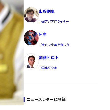
員/Yahoo公式コメンテーター
山谷剛史
中国アジアITライター
阿生
「東京で中華を食らう」
加藤ヒロト
中国車研究家
ニュースレターに登録