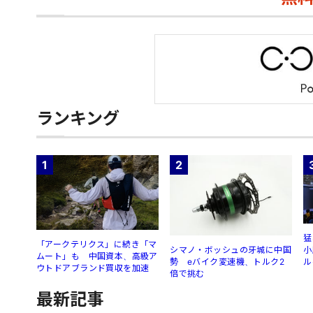
ランキング
1
2
猛
「アークテリクス」に続き「マ
シマノ・ボッシュの牙城に中国
小
ムート」も 中国資本、高級ア
勢 eバイク変速機、トルク2
ル
ウトドアブランド買収を加速
倍で挑む
最新記事