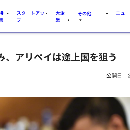
特
スタートアッ
大企
ニュー
その他
集
プ
業
ー
み、アリペイは途上国を狙う
公開日：