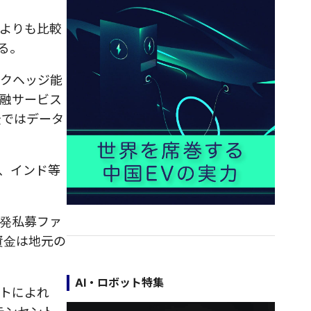
よりも比較
る。
スクヘッジ能
金融サービス
金ではデータ
、インド等
単発私募ファ
資金は地元の
AI・ロボット特集
トによれ