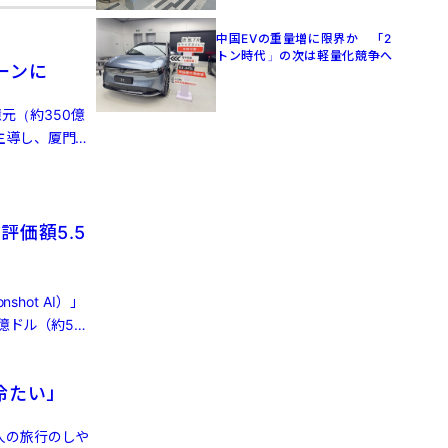
中国EVの重量増に限界か 「2
トン時代」の次は軽量化競争へ
ーンに
億元（約350億
主導し、厦門国
評価額5.5
hot AI）」
億ドル（約5兆
冷たい」
人の旅行のしや