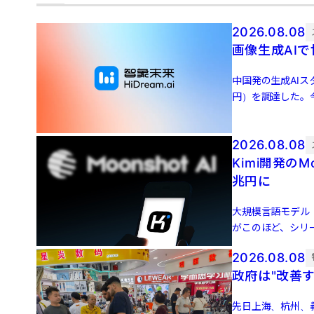
2026.08.08
画像生成AIで
中国発の生成AIス
円）を調達した。
貿資本、上影新視 [
2026.08.08
Kimi開発のM
兆円に
大規模言語モデル（L
がこのほど、シリー
500 […]
2026.08.08
政府は"改善
先日上海、杭州、