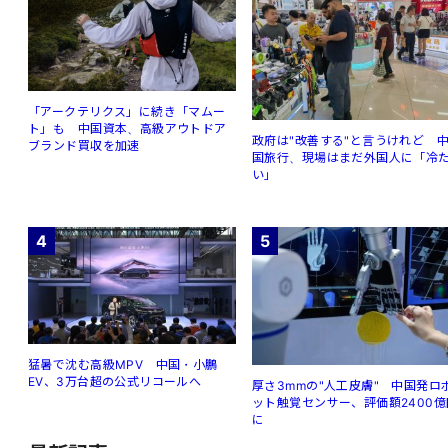
「アークテリクス」に続き「マムー
ト」も 中国資本、高級アウトドア
政府は"改善する"と言うけれど 
ブランド買収を加速
国旅行、現場はまだ外国人に「冷
い」
4
5
猛暑で沈む高級MPV 中国・小鵬
EV、3万台超の公式リコールへ
厚さ3mmの"人工皮膚" 中国発ロ
ット触覚センサー、評価額2400億
に