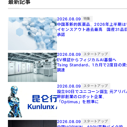
最新記事
2026.08.09
特集
中国革新的医薬品、2026年上半期は
イセンスアウト過去最高 国産31品
承認
2026.08.09
スタートアップ
EV検証からフィジカルAI基盤へ
Tsing Standard、1カ月で2度目の
調達
2026.08.09
スタートアップ
設立90日でユニコーン誕生 元アリババ
幹部創業のロボット企業、
「Optimus」を照準に
2026.08.09
スタートアップ
中国HORWIN、400V電動バイク投