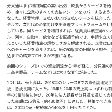
分貝通はまず利用頻度の高い出張・飲食からサービスを始
め、徐々に企業のすべての支払いシーンをカバーするよう
なった。経費管理、支払いおよび支払いシーンを統合した
デルで、次世代の企業向け支出管理プラットフォームを目
している。同サービスを利用すれば、従業員は航空券やホ
ル、列車、自動車、飲食などを直接予約でき、申請や立て
えといった経費精算の煩わしさから解放される。企業は口
へのチャージを済ませれば、紙の領収書の回収から照合、
込までの精算プロセスが不要になる。
前回のシリーズB+での資金調達から1年が経ち、分貝通の
上高や製品、チームなどには大きな変化があった。
1つ目は、売上高は、2018年のシリーズBでの資金調達完
後、急成長期に入った。19年と20年の売上高はいずれも
年の3倍前後に伸び、20年に法人顧客が分貝通を通じて支
った金額は25億元（約430億円）に達した。特筆すべき点
は、20年に売上継続率が140%を上回ったことだ。