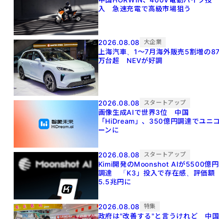
入 急速充電で高級市場狙う
2026.08.08
大企業
上海汽車、1～7月海外販売5割増の8
万台超 NEVが好調
2026.08.08
スタートアップ
画像生成AIで世界3位 中国
「HiDream」、350億円調達でユニ
ーンに
2026.08.08
スタートアップ
Kimi開発のMoonshot AIが5500億円
調達 「K3」投入で存在感、評価額
5.5兆円に
2026.08.08
特集
政府は"改善する"と言うけれど 中