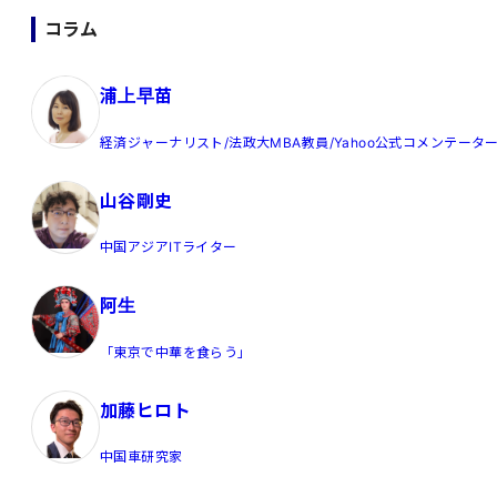
コラム
浦上早苗
経済ジャーナリスト/法政大MBA教員/Yahoo公式コメンテータ
山谷剛史
中国アジアITライター
阿生
「東京で中華を食らう」
加藤ヒロト
中国車研究家