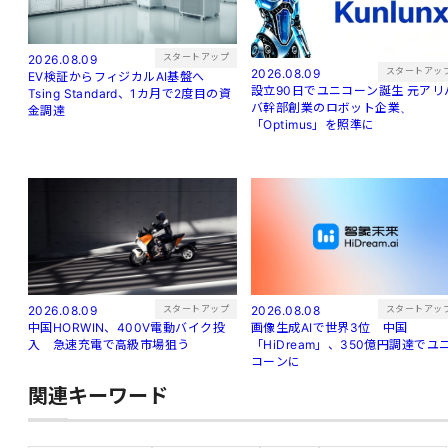
スタートアップ
2026.08.09
スタートアッ
2026.08.09
EV検証からフィジカルAI基盤へ
設立90日でユニコーン誕生 元アリバ
Tsing Standard、1カ月で2度目の資
バ幹部創業のロボット企業、
金調達
「Optimus」を照準に
スタートアップ
スタートアッ
2026.08.09
2026.08.08
中国HORWIN、400V電動バイク投
画像生成AIで世界3位 中国
入 急速充電で高級市場狙う
「HiDream」、350億円調達でユ
コーンに
関連キーワード