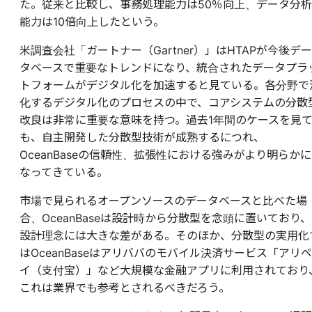
た。従来と比較し、事務処理能力は50％向上、データ分析
能力は10倍向上したという。
米調査会社「ガートナー（Gartner）」はHTAPが今後デー
タベースで重要なトレンドになり、統合されたデータプラ
トフォームがデジタル化を加速すると見ている。各分野で
化するデジタル化のプロセスの中で、コアシステムの分散
改良は非常に重要な意味を持つ。過去1年間のケースを見
も、自主開発した分散型技術が成熟するにつれ、
OceanBaseの信頼性、拡張性における強みがより明らかに
なってきている。
市場で見られるオープンソースのデータベースと比べた場
合、OceanBaseは設計時から分散型を念頭に置いており、
設計理念には大きな差がある。そのほか、分散型の実用化
はOceanBaseはアリババのモバイル決済サービス「アリペ
イ（支付宝）」など大規模な金融アプリに利用されており
これは業界でも参考とされるべきだろう。