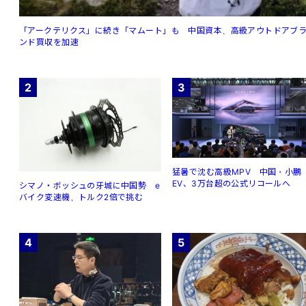
「アークテリクス」に続き「マムート」も 中国資本、高級アウトドアブ
ンド買収を加速
2
3
猛暑で沈む高級MPV 中国・小鵬
EV、3万台超の公式リコールへ
シマノ・ボッシュの牙城に中国勢 e
バイク変速機、トルク2倍で挑む
4
5