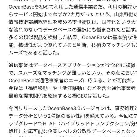
OceanBaseを初めて利用した通信事業者だ。利用の検討か
らサービス開始までわずか2カ月だったという。山東移動
情報技術部副総経理を務める李世衝氏は、国産化という大
な流れのなかでデータベースの選択にも悩まされたと話す
多くの類似製品を検討した結果、OceanBaseは基本的な性
能、拡張性がより優れていると判断。技術のマッチングも
ムーズであると話した。
通信事業はデータベースアプリケーションが全体的に複雑
で、スムーズなマッチングが難しいという。その点におい
OceanBaseは通信事業者のニーズに応えることが可能だ。
今後は「福建移動」や「浙江移動」などを含む通信事業者
最適な提携関係を継続すると楊CEOは話した。
今回リリースしたOceanBase3.0バージョンは、事務処理
データ分析という2種類の高い性能を備えている。今回の
ップグレードでHTAP（ハイブリッドトランザクション/分
処理）対応可能な企業レベルの分散型データベースとなっ