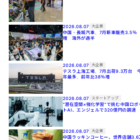
2026.08.07
大企業
中国・長城汽車、7月新車販売3.5％
増 海外が過半
2026.08.07
大企業
テスラ上海工場、7月出荷9.3万台 
年最多、前年比38％増
2026.08.07
スタートアップ
"潜在空間×強化学習"で挑む中国ロボ
トAI、エンジェルで320億円の調達
2026.08.07
大企業
中国ラッキンコーヒー、世界店舗3.6