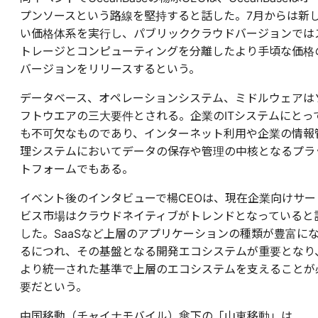
プンソースという路線を堅持すると話した。7月からは新
い価格体系を実行し、パブリッククラウドバージョンでは
トレージとコンピューティングを分離したより手頃な価格
バージョンをリリースするという。
データベース、オペレーションシステム、ミドルウェアは
フトウエアの三大要件とされる。企業のITシステムにとっ
も不可欠なものであり、インターネット利用や企業の情報
理システムにおいてデータの保存や管理の中核となるプラ
トフォームでもある。
イベント後のインタビューで楊CEOは、現在企業向けサー
ビス市場はクラウドネイティブがトレンドとなっていると
した。SaaSなど上層のアプリケーションの種類が豊富に
るにつれ、その基盤となる開発エコシステムが重要となり
より統一された基準で上層のエコシステムを支えることが
要だという。
中国移動（チャイナモバイル）傘下の「山東移動」は