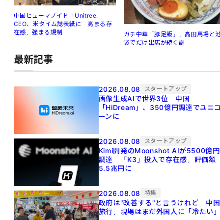
中国ヒューマノイド「Unitree」
CEO、米タイム誌表紙に 高まる存
在感、強まる規制
ガチ中華「豚足飯」、高田馬場と
袋でだけ出店が続く謎
最新記事
2026.08.08
スタートアップ
画像生成AIで世界3位 中国
「HiDream」、350億円調達でユニ
ーンに
2026.08.08
スタートアップ
Kimi開発のMoonshot AIが5500億円
調達 「K3」投入で存在感、評価額
5.5兆円に
2026.08.08
特集
政府は"改善する"と言うけれど 中
旅行、現場はまだ外国人に「冷たい