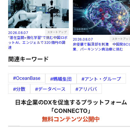
スタートアップ
2026.08.07
"潜在空間×強化学習"で挑む中国ロボ
スタートアッ
2026.08.07
ットAI、エンジェルで320億円の調
非侵襲で脳深部を刺激 中国発BCI
達
業、パーキンソン病治療に挑む
関連キーワード
#OceanBase
#螞蟻集団
#アント・グループ
#分散
#データベース
#アリババ
日本企業のDXを促進するプラットフォーム
「CONNECTO」
無料コンテンツ公開中