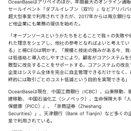
OceanBaseはアリペイのほか、年間最大のオンライン通販
セールイベント「ダブルイレブン（双11）」などアリババ
超大型事業で利用されてきたが、2017年からは南京銀行な
ど他企業にも業務の提供を始めた。
「オープンソースというかたちをとることで我々の失敗や
れた理念をシェアし、他社の参考となればよいと考えてい
る」と楊CEOは明かす。「規模と技術の強みがある今、我
は低価格と導入のしやすさにより、顧客がコアシステムを
散型に改良することをサポートする。コアシステムの改良
企業はシステム全体を完全に自主管理できるだけでなく、
終的には取引ごとのコスト低減という目的を実現できる」
OceanBaseは現在、中国工商銀行（ICBC）、山東移動、
建移動、 中国石油化工（シノペック）、生命保険大手「
保健康（PICC）」、「浙商証券（Zheshang
Securities）」、天津銀行（Bank of Tianjin）など多くの
業で利用されている。