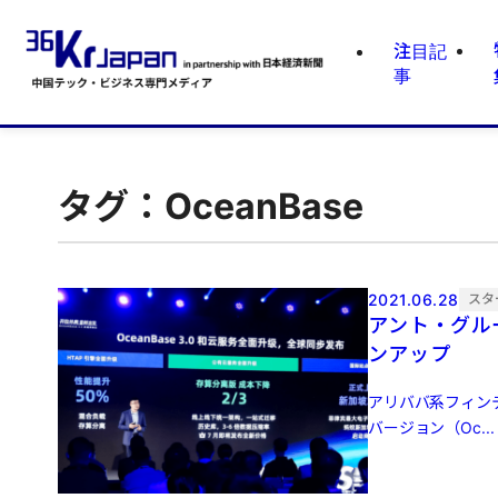
注目記
事
タグ：OceanBase
2021.06.28
スタ
アント・グル
ンアップ
アリババ系フィン
バージョン（Oc...