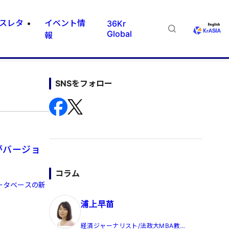
スレタ
イベント情
36Kr
Global
報
SNSをフォロー
がバージョ
コラム
ータベースの新
浦上早苗
経済ジャーナリスト/法政大MBA教